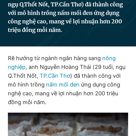
ngụ Q.Thốt Nốt, TP.Cần Thơ) đã thành công
với mô hình trồng nấm mối đen ứng dụng
công nghệ cao, mang về lợi nhuận hơn 200
Đọc Thanh Niên trên điện thoại
triệu đồng mỗi năm.
Rẽ hướng từ ngành ngân hàng sang
nông
Theo dõi báo trên
nghiệp
, anh Nguyễn Hoàng Thái (29 tuổi, ngụ
Q.Thốt Nốt,
TP.Cần Thơ
) đã thành công với
Hotline
Liên hệ quảng cáo
0906 645 777
0908 780 404
mô hình trồng
nấm mối đen
ứng dụng công
nghệ cao, mang về lợi nhuận hơn 200 triệu
Đặt báo
Quảng cáo
RSS
Tòa soạn
Chính sách bảo
đồng mỗi năm.
Tổng biên tập: Nguyễn Ngọc Toàn
Phó tổng biên tập thường trực: Hải Thành
Phó tổng biên tập: Lâm Hiếu Dũng
Phó tổng biên tập: Trần Việt Hưng
Tổng thư ký tòa soạn: Đức Trung