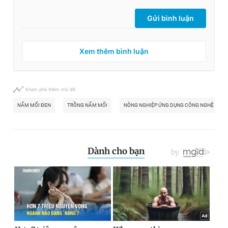
Gửi bình luận
Xem thêm bình luận
Khám phá thêm chủ đề
NẤM MỐI ĐEN
TRỒNG NẤM MỐI
NÔNG NGHIỆP ỨNG DỤNG CÔNG NGHỆ