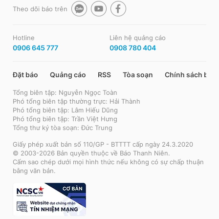
Theo dõi báo trên
Hotline
Liên hệ quảng cáo
0906 645 777
0908 780 404
Đặt báo
Quảng cáo
RSS
Tòa soạn
Chính sách bảo
Tổng biên tập: Nguyễn Ngọc Toàn
Phó tổng biên tập thường trực: Hải Thành
Phó tổng biên tập: Lâm Hiếu Dũng
Phó tổng biên tập: Trần Việt Hưng
Tổng thư ký tòa soạn: Đức Trung
Giấy phép xuất bản số 110/GP - BTTTT cấp ngày 24.3.2020
© 2003-2026 Bản quyền thuộc về Báo Thanh Niên.
Cấm sao chép dưới mọi hình thức nếu không có sự chấp thuận
bằng văn bản.