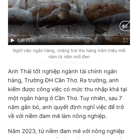
Giấy phép xuất bản số 110/GP - BTTTT cấp ngày 24.3.2020
© 2003-2026 Bản quyền thuộc về Báo Thanh Niên. Cấm sao
chép dưới mọi hình thức nếu không có sự chấp thuận bằng văn
bản. Phát triển bởi ePi Technologies, JSC.
C
0:00
/
D
6:20
u
u
Nghỉ việc ngân hàng, chàng trai thu hàng trăm triệu mỗi
năm từ nấm mối đen
r
r
r
a
Anh Thái tốt nghiệp ngành tài chính ngân
e
t
hàng, Trường ĐH Cần Thơ. Ra trường, anh
n
i
kiếm được công việc có mức thu nhập khá tại
t
o
một ngân hàng ở Cần Thơ. Tuy nhiên, sau 7
T
n
năm gắn bó, anh quyết định nghỉ việc để trở
i
về với niềm đam mê làm nông nghiệp.
m
Năm 2023, từ niềm đam mê với nông nghiệp
e