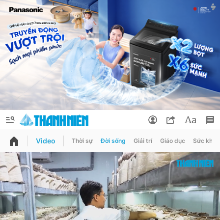
Video
Thời sự
Đời sống
Giải trí
Giáo dục
Sức khỏe
QUẢNG CÁO
ĐẶT BÁO
Thông tin tài khoản
Đổi mật khẩu
Chuyên mục
Tin đã lưu