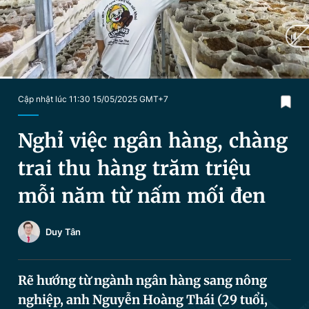
Chuyên mục khác
Tin đã xem
Chào ngày mới
Tin 24h
Đăng xuất
Tin thị trường
Tin 360
Current
0:16
/
Duration
6:20
Cập nhật lúc 11:30 15/05/2025 GMT+7
Time
Video
Magazine
Nghỉ việc ngân hàng, chàng
trai thu hàng trăm triệu
Sản phẩm khác
mỗi năm từ nấm mối đen
Tiện ích
Bạn cần biết
Duy Tân
Thông tin tòa soạn
Liên hệ quảng cáo
Rẽ hướng từ ngành ngân hàng sang nông
nghiệp, anh Nguyễn Hoàng Thái (29 tuổi,