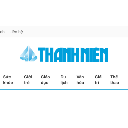
ích
Liên hệ
Sức
Giới
Giáo
Du
Văn
Giải
Thể
khỏe
trẻ
dục
lịch
hóa
trí
thao