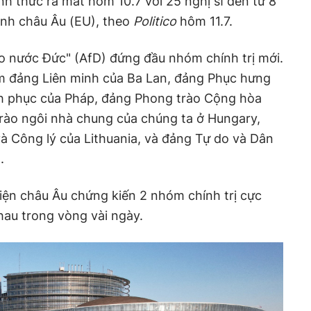
nh thức ra mắt hôm 10.7 với 25 nghị sĩ đến từ 8
inh châu Âu (EU), theo
Politico
hôm 11.7.
o nước Đức" (AfD) đứng đầu nhóm chính trị mới.
m đảng Liên minh của Ba Lan, đảng Phục hưng
inh phục của Pháp, đảng Phong trào Cộng hòa
trào ngôi nhà chung của chúng ta ở Hungary,
à Công lý của Lithuania, và đảng Tự do và Dân
.
viện châu Âu chứng kiến 2 nhóm chính trị cực
hau trong vòng vài ngày.