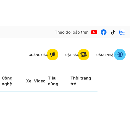
Theo dõi báo trên
QUẢNG CÁO
ĐẶT BÁO
ĐĂNG NHẬP
Công
Tiêu
Thời trang
Xe
Video
nghệ
dùng
trẻ