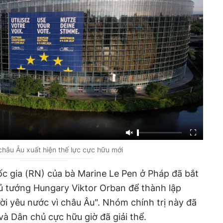
châu Âu xuất hiện thế lực cực hữu mới
c gia (RN) của bà Marine Le Pen ở Pháp đã bắt
ủ tướng Hungary Viktor Orban để thành lập
i yêu nước vì châu Âu". Nhóm chính trị này đã
 Dân chủ cực hữu giờ đã giải thể.