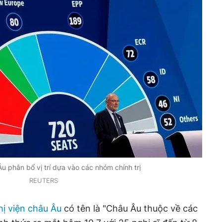
u phân bổ vị trí dựa vào các nhóm chính trị
REUTERS
ị viện châu Âu
có tên là "Châu Âu thuộc về các