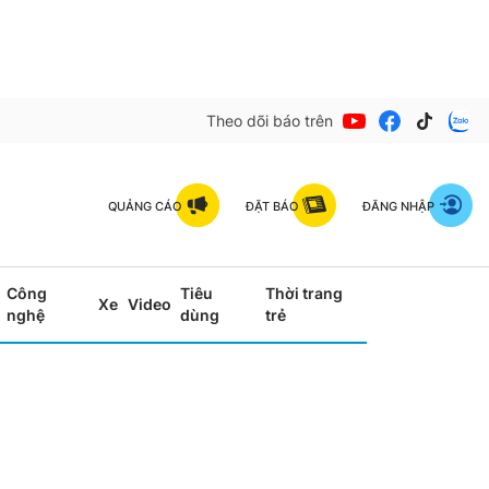
Theo dõi báo trên
QUẢNG CÁO
ĐẶT BÁO
ĐĂNG NHẬP
Công
Tiêu
Thời trang
Xe
Video
nghệ
dùng
trẻ