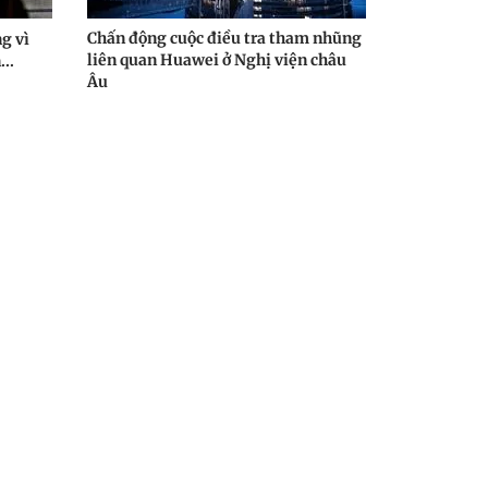
Chấn động cuộc điều tra tham nhũng
g vì
liên quan Huawei ở Nghị viện châu
..
Âu