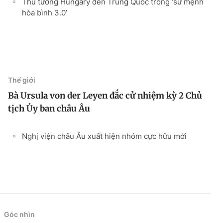
Thủ tướng Hungary đến Trung Quốc trong ‘sứ mệnh
hòa bình 3.0’
Thế giới
Bà Ursula von der Leyen đắc cử nhiệm kỳ 2 Chủ
tịch Ủy ban châu Âu
Nghị viện châu Âu xuất hiện nhóm cực hữu mới
Góc nhìn