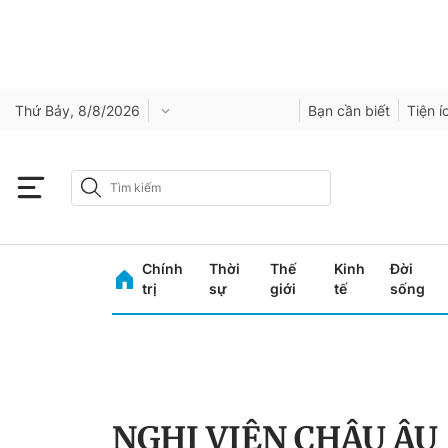
Thứ Bảy, 8/8/2026
Bạn cần biết
Tiện í
Chính
Thời
Thế
Kinh
Đời
trị
sự
giới
tế
sống
NGHỊ VIỆN CHÂU ÂU