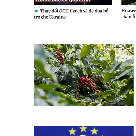
Huawei
Thay đổi ở CH Czech sẽ đe dọa hỗ
châu Â
trợ cho Ukraine