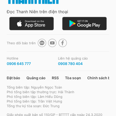
Đọc Thanh Niên trên điện thoại
Theo dõi báo trên
Hotline
Liên hệ quảng cáo
0906 645 777
0908 780 404
Đặt báo
Quảng cáo
RSS
Tòa soạn
Chính sách bảo
Tổng biên tập: Nguyễn Ngọc Toàn
Phó tổng biên tập thường trực: Hải Thành
Phó tổng biên tập: Lâm Hiếu Dũng
Phó tổng biên tập: Trần Việt Hưng
Tổng thư ký tòa soạn: Đức Trung
Giấy phép xuất bản số 110/GP - BTTTT cấp ngày 24.3.2020