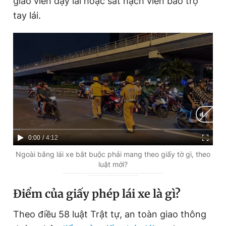
giáo viên dạy lái hoặc sát hạch viên bảo trợ
tay lái.
C
0:00
/
D
4:12
u
u
Ngoài bằng lái xe bắt buộc phải mang theo giấy tờ gì, theo
luật mới?
r
r
r
a
Điểm của giấy phép lái xe là gì?
e
t
Theo điều 58 luật Trật tự, an toàn giao thông
n
i