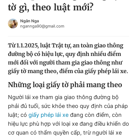
tờ gì, theo luật mới?
Chuyên mục khác
Tin đã xem
Chào ngày mới
Tin 24h
Ngân Nga
ngannga90@gmail.com
Đăng xuất
Tin thị trường
Tin 360
Từ 1.1.2025, luật Trật tự, an toàn giao thông
đường bộ có hiệu lực, quy định nhiều điểm
Video
Magazine
mới đối với người tham gia giao thông như
giấy tờ mang theo, điểm của giấy phép lái xe.
Sản phẩm khác
Những loại giấy tờ phải mang theo
Tiện ích
Bạn cần biết
Người lái xe tham gia giao thông đường bộ
phải đủ tuổi, sức khỏe theo quy định của pháp
Thông tin tòa soạn
Liên hệ quảng cáo
luật; có
giấy phép lái xe
đang còn điểm, còn
hiệu lực phù hợp với loại xe đang điều khiển do
cơ quan có thẩm quyền cấp, trừ người lái xe