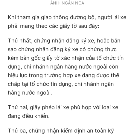
ẢNH: NGÂN NGA
Giấy phép xuất bản số 110/GP - BTTTT cấp ngày 24.3.2020
© 2003-2026 Bản quyền thuộc về Báo Thanh Niên. Cấm sao
Khi tham gia giao thông đường bộ, người lái xe
chép dưới mọi hình thức nếu không có sự chấp thuận bằng văn
bản. Phát triển bởi ePi Technologies, JSC.
phải mang theo các giấy tờ sau đây:
Thứ nhất, chứng nhận đăng ký xe, hoặc bản
sao chứng nhận đăng ký xe có chứng thực
kèm bản gốc giấy tờ xác nhận của tổ chức tín
dụng, chi nhánh ngân hàng nước ngoài còn
hiệu lực trong trường hợp xe đang được thế
chấp tại tổ chức tín dụng, chi nhánh ngân
hàng nước ngoài.
Thứ hai, giấy phép lái xe phù hợp với loại xe
đang điều khiển.
Thứ ba, chứng nhận kiểm định an toàn kỹ