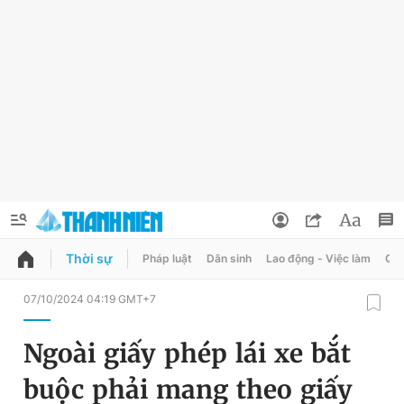
Thời sự
Pháp luật
Dân sinh
Lao động - Việc làm
Quy
QUẢNG CÁO
ĐẶT BÁO
07/10/2024 04:19 GMT+7
Thông tin tài khoản
Ngoài giấy phép lái xe bắt
Đổi mật khẩu
Chuyên mục
buộc phải mang theo giấy
Tin đã lưu