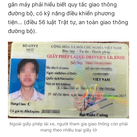
gắn máy phải hiểu biết quy tắc giao thông
đường bộ, có kỹ năng điều khiển phương
Đọc Thanh Niên trên điện thoại
tiện… (điều 56 luật Trật tự, an toàn giao thông
đường bộ).
Theo dõi báo trên
Hotline
Liên hệ quảng cáo
0906 645 777
0908 780 404
Đặt báo
Quảng cáo
RSS
Tòa soạn
Chính sách bảo
Tổng biên tập: Nguyễn Ngọc Toàn
Phó tổng biên tập thường trực: Hải Thành
Phó tổng biên tập: Lâm Hiếu Dũng
Ngoài giấy phép lái xe, người tham gia giao thông còn phải
Phó tổng biên tập: Trần Việt Hưng
mang theo nhiều loại giấy tờ
Tổng thư ký tòa soạn: Đức Trung