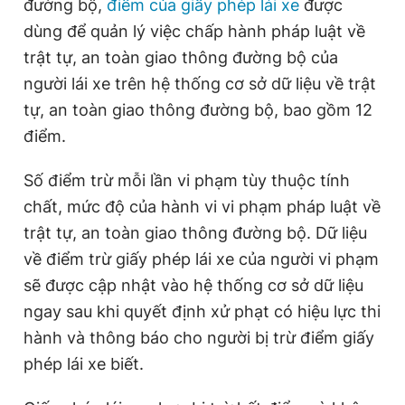
đường bộ,
điểm của giấy phép lái xe
được
t
o
dùng để quản lý việc chấp hành pháp luật về
T
n
trật tự, an toàn giao thông đường bộ của
i
người lái xe trên hệ thống cơ sở dữ liệu về trật
m
tự, an toàn giao thông đường bộ, bao gồm 12
e
điểm.
Số điểm trừ mỗi lần vi phạm tùy thuộc tính
chất, mức độ của hành vi vi phạm pháp luật về
trật tự, an toàn giao thông đường bộ. Dữ liệu
về điểm trừ giấy phép lái xe của người vi phạm
sẽ được cập nhật vào hệ thống cơ sở dữ liệu
ngay sau khi quyết định xử phạt có hiệu lực thi
hành và thông báo cho người bị trừ điểm giấy
phép lái xe biết.