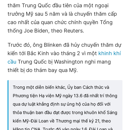
T
n
thăm Trung Quốc đầu tiên của một ngoại
i
trưởng Mỹ sau 5 năm và là chuyến thăm cấp
m
cao nhất của quan chức chính quyền Tổng
thống Joe Biden, theo Reuters.
e
Trước đó, ông Blinken đã hủy chuyến thăm dự
kiến tới Bắc Kinh vào tháng 2 vì một
khinh khí
cầu
Trung Quốc bị Washington nghi mang
thiết bị do thám bay qua Mỹ.
Trong một diễn biến khác, Ủy ban Cách thức và
Phương tiện Hạ viện Mỹ ngày 13.6 đã nhất trí thông
qua dự luật khẳng định sự ủng hộ của họ đối với
thỏa thuận ban đầu đạt được trong khuôn khổ Sáng
kiến Mỹ-Đài Loan về Thương mại thế kỷ 21, theo
Hãng tin CNA. Trước đó vào ngày 1.6, Đài Loan và