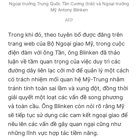
Ngoại trưởng Trung Quốc Tần Cương (trái) và Ngoại trưởng
Giấy phép xuất bản số 110/GP - BTTTT cấp ngày 24.3.2020
Mỹ Antony Blinken
© 2003-2026 Bản quyền thuộc về Báo Thanh Niên. Cấm sao
chép dưới mọi hình thức nếu không có sự chấp thuận bằng văn
AFP
bản. Phát triển bởi ePi Technologies, JSC.
Trong khi đó, theo tuyên bố được đăng trên
trang web của Bộ Ngoại giao Mỹ, trong cuộc
điện đàm với ông Tần, ông Blinken đã thảo
luận về tầm quan trọng của việc duy trì các
đường dây liên lạc cởi mở để quản lý một cách
có trách nhiệm mối quan hệ Mỹ-Trung nhằm
tránh tính toán sai lầm và xung đột, đồng thời
giải quyết một loạt các vấn đề song phương
và toàn cầu. Ông Blinken còn nói rõ rằng Mỹ
sẽ tiếp tục sử dụng các cam kết ngoại giao để
nêu lên các vấn đề gây quan ngại cũng như
những lĩnh vực hợp tác tiềm năng.