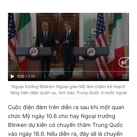
C
0:00
/
D
2:44
u
u
Ngoại trưởng Blinken: Ngoại giao Mỹ làm chậm kế hoạch
tăng hiện diện quân sự, tình báo Trung Quốc ở nước ngoài
r
r
r
a
Cuộc điện đàm trên diễn ra sau khi một quan
e
t
chức Mỹ ngày 10.6 cho hay Ngoại trưởng
n
i
Blinken dự kiến có chuyến thăm Trung Quốc
t
o
vào ngày 18.6. Nếu diễn ra, đây sẽ là chuyến