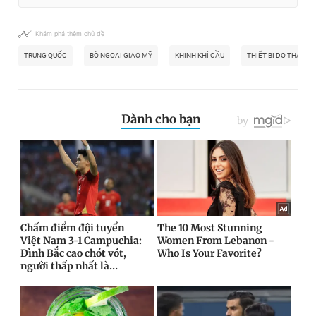
Khám phá thêm chủ đề
TRUNG QUỐC
BỘ NGOẠI GIAO MỸ
KHINH KHÍ CẦU
THIẾT BỊ DO THÁM