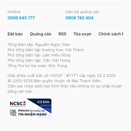
Hotline
Liên hệ quảng cáo
0906 645 777
0908 780 404
Đặt báo
Quảng cáo
RSS
Tòa soạn
Chính sách bảo
Tổng biên tập: Nguyễn Ngọc Toàn
Phó tổng biên tập thường trực: Hải Thành
Phó tổng biên tập: Lâm Hiếu Dũng
Phó tổng biên tập: Trần Việt Hưng
Tổng thư ký tòa soạn: Đức Trung
Giấy phép xuất bản số 110/GP - BTTTT cấp ngày 24.3.2020
© 2003-2026 Bản quyền thuộc về Báo Thanh Niên.
Cấm sao chép dưới mọi hình thức nếu không có sự chấp thuận
bằng văn bản.