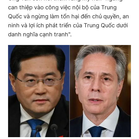
can thiệp vào công việc nội bộ của Trung
Quốc và ngừng làm tổn hại đến chủ quyền, an
Đọc Thanh Niên trên điện thoại
ninh và lợi ích phát triển của Trung Quốc dưới
danh nghĩa cạnh tranh".
Theo dõi báo trên
Hotline
Liên hệ quảng cáo
0906 645 777
0908 780 404
Đặt báo
Quảng cáo
RSS
Tòa soạn
Chính sách bảo
Tổng biên tập: Nguyễn Ngọc Toàn
Phó tổng biên tập thường trực: Hải Thành
Phó tổng biên tập: Lâm Hiếu Dũng
Phó tổng biên tập: Trần Việt Hưng
Tổng thư ký tòa soạn: Đức Trung