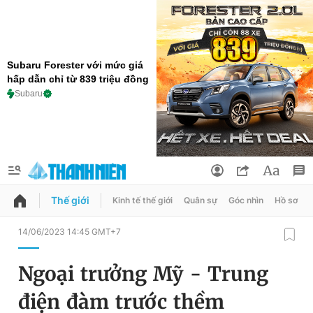
Subaru Forester với mức giá
hấp dẫn chỉ từ 839 triệu đồng
Subaru
Thế giới
Kinh tế thế giới
Quân sự
Góc nhìn
Hồ sơ
QUẢNG CÁO
ĐẶT BÁO
14/06/2023 14:45 GMT+7
Thông tin tài khoản
Ngoại trưởng Mỹ - Trung
Đổi mật khẩu
Chuyên mục
điện đàm trước thềm
Tin đã lưu