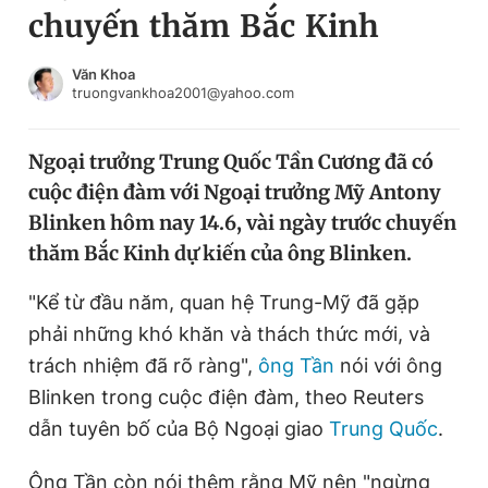
chuyến thăm Bắc Kinh
Chuyên mục khác
Tin đã xem
Chào ngày mới
Tin 24h
Văn Khoa
truongvankhoa2001@yahoo.com
Đăng xuất
Tin thị trường
Tin 360
Ngoại trưởng Trung Quốc Tần Cương đã có
cuộc điện đàm với Ngoại trưởng Mỹ Antony
Video
Magazine
Blinken hôm nay 14.6, vài ngày trước chuyến
thăm Bắc Kinh dự kiến của ông Blinken.
Sản phẩm khác
"Kể từ đầu năm, quan hệ Trung-Mỹ đã gặp
Tiện ích
Bạn cần biết
phải những khó khăn và thách thức mới, và
trách nhiệm đã rõ ràng",
ông Tần
nói với ông
Blinken trong cuộc điện đàm, theo Reuters
Thông tin tòa soạn
Liên hệ quảng cáo
dẫn tuyên bố của Bộ Ngoại giao
Trung Quốc
.
Ông Tần còn nói thêm rằng Mỹ nên "ngừng