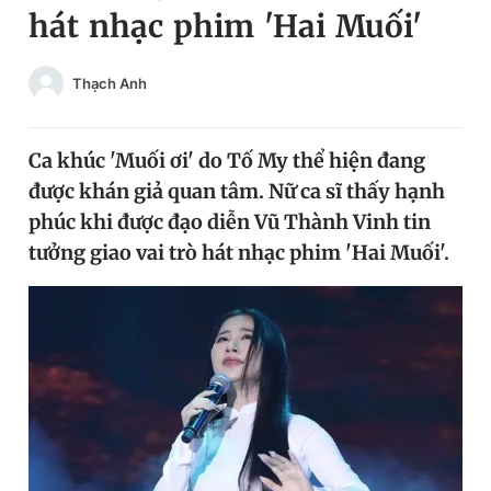
hát nhạc phim 'Hai Muối'
Chuyên mục khác
Tin đã xem
Chào ngày mới
Tin 24h
Thạch Anh
Đăng xuất
Tin thị trường
Tin 360
Ca khúc 'Muối ơi' do Tố My thể hiện đang
được khán giả quan tâm. Nữ ca sĩ thấy hạnh
Video
Magazine
phúc khi được đạo diễn Vũ Thành Vinh tin
tưởng giao vai trò hát nhạc phim 'Hai Muối'.
Sản phẩm khác
Tiện ích
Bạn cần biết
Thông tin tòa soạn
Liên hệ quảng cáo