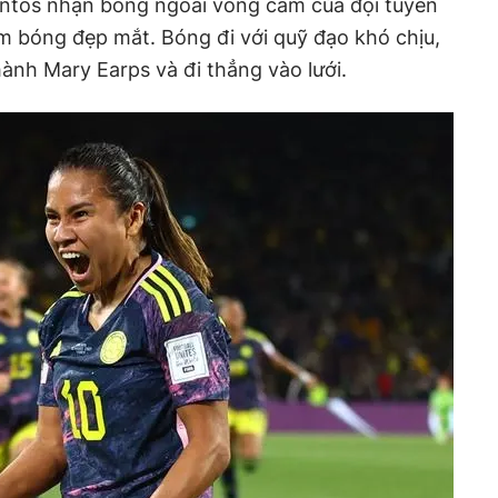
Santos nhận bóng ngoài vòng cấm của đội tuyển
m bóng đẹp mắt. Bóng đi với quỹ đạo khó chịu,
hành Mary Earps và đi thẳng vào lưới.