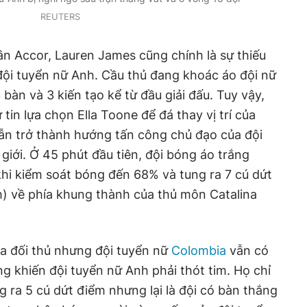
REUTERS
ân Accor, Lauren James cũng chính là sự thiếu
đội tuyển nữ Anh. Cầu thủ đang khoác áo đội nữ
àn và 3 kiến tạo kể từ đầu giải đấu. Tuy vậy,
in lựa chọn Ella Toone để đá thay vị trí của
ẫn trở thành hướng tấn công chủ đạo của đội
giới. Ở 45 phút đầu tiên, đội bóng áo trắng
 khi kiểm soát bóng đến 68% và tung ra 7 cú dứt
ch) về phía khung thành của thủ môn Catalina
a đối thủ nhưng đội tuyển nữ
Colombia
vẫn có
 khiến đội tuyển nữ Anh phải thót tim. Họ chỉ
 ra 5 cú dứt điểm nhưng lại là đội có bàn thắng