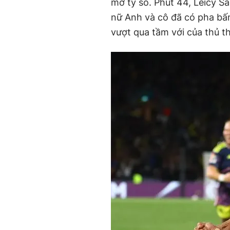
mở tỷ số. Phút 44, Leicy 
nữ Anh và cô đã có pha bấ
vượt qua tầm với của thủ t