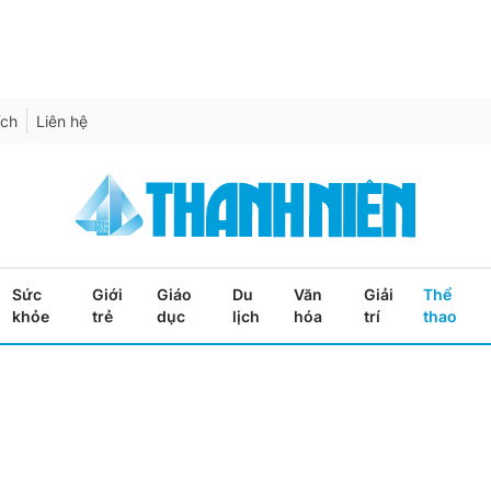
ích
Liên hệ
Sức
Giới
Giáo
Du
Văn
Giải
Thể
khỏe
trẻ
dục
lịch
hóa
trí
thao