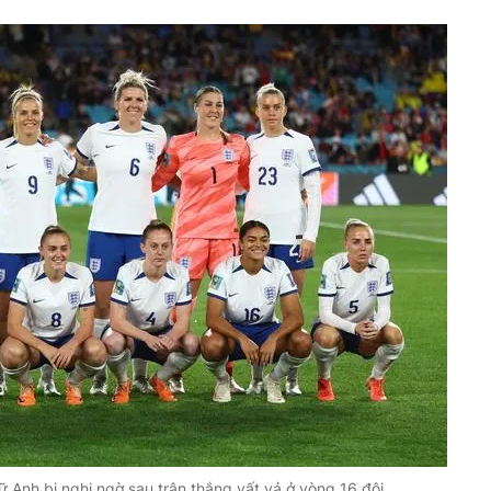
 Anh bị nghi ngờ sau trận thắng vất vả ở vòng 16 đội