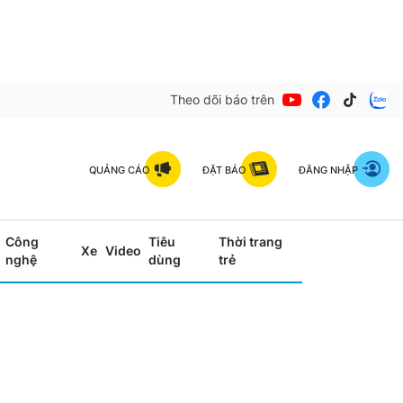
Theo dõi báo trên
QUẢNG CÁO
ĐẶT BÁO
ĐĂNG NHẬP
Công
Tiêu
Thời trang
Xe
Video
nghệ
dùng
trẻ