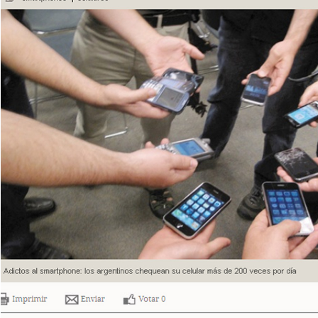
Đọc Thanh Niên trên điện thoại
Theo dõi báo trên
Hotline
Liên hệ quảng cáo
0906 645 777
0908 780 404
Đặt báo
Quảng cáo
RSS
Tòa soạn
Chính sách bảo
Tổng biên tập: Nguyễn Ngọc Toàn
Phó tổng biên tập thường trực: Hải Thành
Phó tổng biên tập: Lâm Hiếu Dũng
Phó tổng biên tập: Trần Việt Hưng
Tổng thư ký tòa soạn: Đức Trung