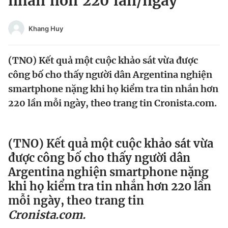
nhắn hơn 220 lần/ngày
Chuyên mục khác
Tin đã xem
Khang Huy
Chào ngày mới
Tin 24h
Đăng xuất
(TNO) Kết quả một cuộc khảo sát vừa được
Tin thị trường
Tin 360
công bố cho thấy người dân Argentina nghiện
smartphone nặng khi họ kiểm tra tin nhắn hơn
Video
Magazine
220 lần mỗi ngày, theo trang tin Cronista.com.
Sản phẩm khác
(TNO) Kết quả một cuộc khảo sát vừa
Tiện ích
Bạn cần biết
được công bố cho thấy người dân
Argentina nghiện smartphone nặng
khi họ kiểm tra tin nhắn hơn 220 lần
Thông tin tòa soạn
Liên hệ quảng cáo
mỗi ngày, theo trang tin
Cronista.com.