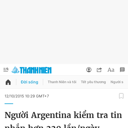
Đời sống
Thanh Niên và tôi
Tết yêu thương
Người sốn
QUẢNG CÁO
ĐẶT BÁO
12/10/2015 10:29 GMT+7
Thông tin tài khoản
Người Argentina kiểm tra tin
Đổi mật khẩu
Chuyên mục
Tin đã lưu