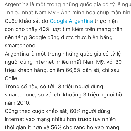
Argentina là một trong những quốc gia có tỷ lệ ngư
Giấy phép xuất bản số 110/GP - BTTTT cấp ngày 24.3.2020
© 2003-2026 Bản quyền thuộc về Báo Thanh Niên. Cấm sao
nhiều nhất Nam Mỹ - Ảnh minh họa chụp màn hìn
chép dưới mọi hình thức nếu không có sự chấp thuận bằng văn
Cuộc khảo sát do
Google Argentina
thực hiện
bản. Phát triển bởi ePi Technologies, JSC.
còn cho thấy 40% lượt tìm kiếm trên mạng trên
nền tảng Google cũng được thực hiện bằng
smartphone.
Argentina là một trong những quốc gia có tỷ lệ
người dùng internet nhiều nhất Nam Mỹ, với 30
triệu khách hàng, chiếm 66,8% dân số, chỉ sau
Chile.
Trong số này, có tới 13 triệu người dùng
smartphone, so với chỉ khoảng 3 triệu người hồi
năm 2010.
Cũng theo cuộc khảo sát, 60% người dùng
internet vào mạng nhiều hơn trước tuy nhiên
thời gian ít hơn và 56% cho rằng họ vào mạng