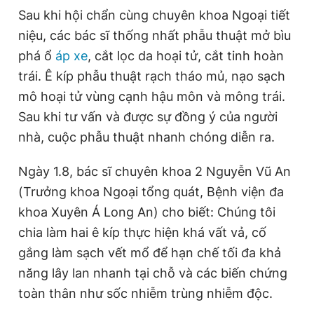
Sau khi hội chẩn cùng chuyên khoa Ngoại tiết
Giấy phép xuất bản số 110/GP - BTTTT cấp ngày 24.3.2020
© 2003-2026 Bản quyền thuộc về Báo Thanh Niên. Cấm sao
niệu, các bác sĩ thống nhất phẫu thuật mở bìu
chép dưới mọi hình thức nếu không có sự chấp thuận bằng văn
bản. Phát triển bởi ePi Technologies, JSC.
phá ổ
áp xe
, cắt lọc da hoại tử, cắt tinh hoàn
trái. Ê kíp phẫu thuật rạch tháo mủ, nạo sạch
mô hoại tử vùng cạnh hậu môn và mông trái.
Sau khi tư vấn và được sự đồng ý của người
nhà, cuộc phẫu thuật nhanh chóng diễn ra.
Ngày 1.8, bác sĩ chuyên khoa 2 Nguyễn Vũ An
(Trưởng khoa Ngoại tổng quát, Bệnh viện đa
khoa Xuyên Á Long An) cho biết: Chúng tôi
chia làm hai ê kíp thực hiện khá vất vả, cố
gắng làm sạch vết mổ để hạn chế tối đa khả
năng lây lan nhanh tại chỗ và các biến chứng
toàn thân như sốc nhiễm trùng nhiễm độc.