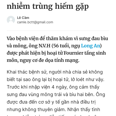
nhiễm trùng hiếm gặp
Chuyên mục khác
Tin đã xem
Chào ngày mới
Tin 24h
Lê Cầm
camle.bctt@gmail.com
Đăng xuất
Tin thị trường
Tin 360
Vào bệnh viện để thăm khám vì sưng đau bìu
và mông, ông N.V.H (56 tuổi, ngụ
Long An
)
Video
Magazine
được phát hiện bị hoại tử Fournier tầng sinh
môn, nguy cơ đe dọa tính mạng.
Sản phẩm khác
Khai thác bệnh sử, người nhà chia sẻ không
Tiện ích
Bạn cần biết
biết tại sao ông lại bị hoại tử, lở loét như vậy.
Trước khi nhập viện 4 ngày, ông cảm thấy
sưng đau vùng mông trái và bìu hai bên. Ông
Thông tin tòa soạn
Liên hệ quảng cáo
được đưa đến cơ sở y tế gần nhà điều trị
nhưng không thuyên giảm. Nhận thấy tình