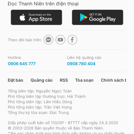
Đọc Thanh Niên trên điện thoại
Theo dõi báo trên
Hotline
Liên hệ quảng cáo
0906 645 777
0908 780 404
Đặt báo
Quảng cáo
RSS
Tòa soạn
Chính sách bảo
Tổng biên tập: Nguyễn Ngọc Toàn
Phó tổng biên tập thường trực: Hải Thành
Phó tổng biên tập: Lâm Hiếu Dũng
Phó tổng biên tập: Trần Việt Hưng
Tổng thư ký tòa soạn: Đức Trung
Giấy phép xuất bản số 110/GP - BTTTT cấp ngày 24.3.2020
© 2003-2026 Bản quyền thuộc về Báo Thanh Niên.
Cấm sao chép dưới mọi hình thức nếu không có sự chấp thuận