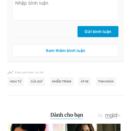
Gửi bình luận
Xem thêm bình luận
Khám phá thêm chủ đề
HOẠI TỬ
CỦA QUÝ
NHIỄM TRÙNG
ÁP XE
TINH HOÀN