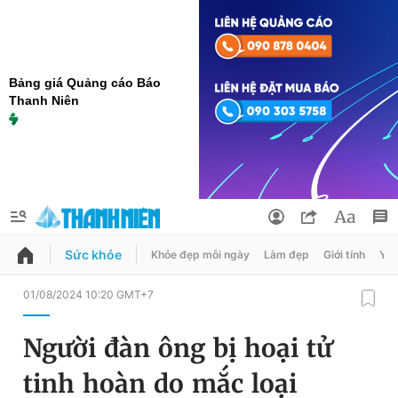
Bảng giá Quảng cáo Báo
Thanh Niên
Sức khỏe
Khỏe đẹp mỗi ngày
Làm đẹp
Giới tính
Y t
QUẢNG CÁO
ĐẶT BÁO
01/08/2024 10:20 GMT+7
Thông tin tài khoản
Người đàn ông bị hoại tử
Đổi mật khẩu
Chuyên mục
tinh hoàn do mắc loại
Tin đã lưu