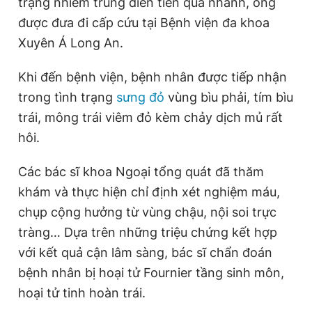
trạng nhiễm trùng diễn tiến quá nhanh, ông
được đưa đi cấp cứu tại Bệnh viện đa khoa
Xuyên Á Long An.
Đọc Thanh Niên trên điện thoại
Khi đến bệnh viện, bệnh nhân được tiếp nhận
trong tình trạng
sưng đỏ
vùng bìu phải, tím bìu
trái, mông trái viêm đỏ kèm chảy dịch mủ rất
Theo dõi báo trên
hôi.
Các bác sĩ khoa Ngoại tổng quát đã thăm
Hotline
Liên hệ quảng cáo
0906 645 777
0908 780 404
khám và thực hiện chỉ định xét nghiệm máu,
chụp cộng hưởng từ vùng chậu, nội soi trực
Đặt báo
Quảng cáo
RSS
Tòa soạn
Chính sách bảo
tràng… Dựa trên những triệu chứng kết hợp
với kết quả cận lâm sàng, bác sĩ chẩn đoán
Tổng biên tập: Nguyễn Ngọc Toàn
Phó tổng biên tập thường trực: Hải Thành
bệnh nhân bị hoại tử Fournier tầng sinh môn,
Phó tổng biên tập: Lâm Hiếu Dũng
Phó tổng biên tập: Trần Việt Hưng
hoại tử tinh hoàn trái.
Tổng thư ký tòa soạn: Đức Trung