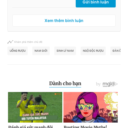
Gửi bình luận
Xem thêm bình luận
Khám phá thêm chủ đề
UỐNG RƯỢU
NAM GIỚI
SINH LÝ NAM
NGỘ ĐỘC RƯỢU
ĐÀN ÔNG