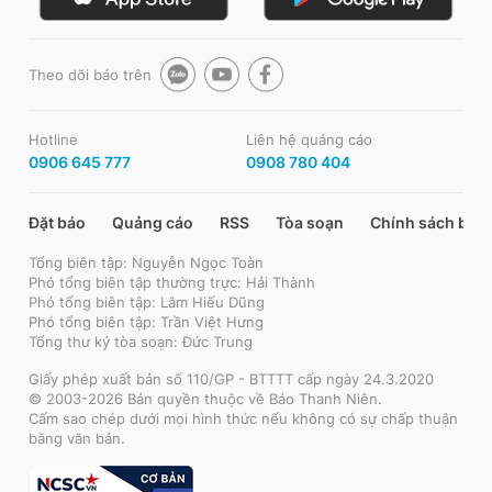
Theo dõi báo trên
Hotline
Liên hệ quảng cáo
0906 645 777
0908 780 404
Đặt báo
Quảng cáo
RSS
Tòa soạn
Chính sách bảo
Tổng biên tập: Nguyễn Ngọc Toàn
Phó tổng biên tập thường trực: Hải Thành
Phó tổng biên tập: Lâm Hiếu Dũng
Phó tổng biên tập: Trần Việt Hưng
Tổng thư ký tòa soạn: Đức Trung
Giấy phép xuất bản số 110/GP - BTTTT cấp ngày 24.3.2020
© 2003-2026 Bản quyền thuộc về Báo Thanh Niên.
Cấm sao chép dưới mọi hình thức nếu không có sự chấp thuận
bằng văn bản.