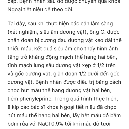
cấp. Bệnh nhân sau đó được chuyển qua khoa
Ngoại tiết niệu để theo dõi.
Đọc Thanh Niên trên điện thoại
Tại đây, sau khi thực hiện các cận lâm sàng
(xét nghiệm, siêu âm dương vật), ông C. được
chẩn đoán bị cương đau dương vật kéo dài thể
thiếu máu, kết quả siêu âm cho thấy hình ảnh
Theo dõi báo trên
tăng trở kháng động mạch thể hang hai bên,
tĩnh mạch lưng sâu dương vật xẹp ở 1/2 trên
Hotline
Liên hệ quảng cáo
và gốc dương vật, giãn đoạn 1/2 dưới đến gốc
0906 645 777
0908 780 404
dương vật. Bệnh nhân được điều trị bằng cách
chọc hút máu thể hang dương vật hai bên,
Đặt báo
Quảng cáo
RSS
Tòa soạn
Chính sách bảo
tiêm phenyleprine. Trong quá trình thực hiện,
Tổng biên tập: Nguyễn Ngọc Toàn
ê kíp các bác sĩ khoa Ngoại tiết niệu đã chọc
Phó tổng biên tập thường trực: Hải Thành
Phó tổng biên tập: Lâm Hiếu Dũng
hút máu thể hang hai bên, lấy hết máu đỏ bầm
Phó tổng biên tập: Trần Việt Hưng
bơm rửa với NaCl 0,9% tới khi máu đỏ tươi
Tổng thư ký tòa soạn: Đức Trung