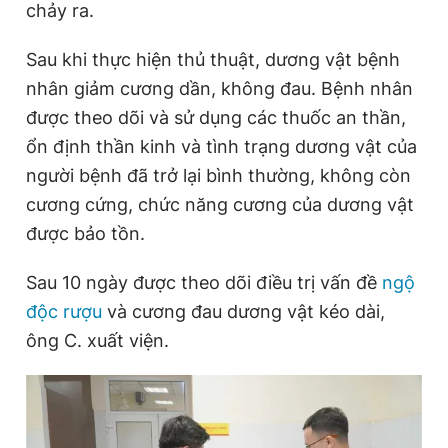
chảy ra.
Giấy phép xuất bản số 110/GP - BTTTT cấp ngày 24.3.2020
© 2003-2026 Bản quyền thuộc về Báo Thanh Niên. Cấm sao
chép dưới mọi hình thức nếu không có sự chấp thuận bằng văn
Sau khi thực hiện thủ thuật, dương vật bệnh
bản. Phát triển bởi ePi Technologies, JSC.
nhân giảm cương dần, không đau. Bệnh nhân
được theo dõi và sử dụng các thuốc an thần,
ổn định thần kinh và tình trạng dương vật của
người bệnh đã trở lại bình thường, không còn
cương cứng, chức năng cương của dương vật
được bảo tồn.
Sau 10 ngày được theo dõi điều trị vấn đề
ngộ
độc rượu
và cương đau dương vật kéo dài,
ông C. xuất viện.