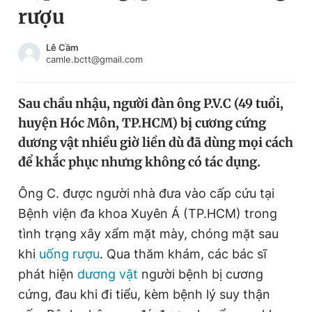
rượu
Chuyên mục khác
Tin đã xem
Chào ngày mới
Tin 24h
Lê Cầm
camle.bctt@gmail.com
Đăng xuất
Tin thị trường
Tin 360
Sau chầu nhậu, người đàn ông P.V.C (49 tuổi,
huyện Hóc Môn, TP.HCM) bị cương cứng
Video
Magazine
dương vật nhiều giờ liền dù đã dùng mọi cách
để khắc phục nhưng không có tác dụng.
Sản phẩm khác
Ông C. được người nhà đưa vào cấp cứu tại
Tiện ích
Bạn cần biết
Bệnh viện đa khoa Xuyên Á (TP.HCM) trong
tình trạng xây xẩm mặt mày, chóng mặt sau
khi
uống rượu
. Qua thăm khám, các bác sĩ
Thông tin tòa soạn
Liên hệ quảng cáo
phát hiện
dương vật
người bệnh bị cương
cứng, đau khi đi tiểu, kèm bệnh lý suy thận