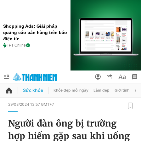
Shopping Ads: Giải pháp
quảng cáo bán hàng trên báo
điện tử
FPT Online
Sức khỏe
Khỏe đẹp mỗi ngày
Làm đẹp
Giới tính
Y t
QUẢNG CÁO
ĐẶT BÁO
29/08/2024 13:57 GMT+7
Thông tin tài khoản
Người đàn ông bị trường
Đổi mật khẩu
Chuyên mục
hợp hiếm gặp sau khi uống
Tin đã lưu