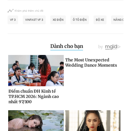
Khám phá thêm chủ đề
VF 3
VINFAST VF 3
XE ĐIỆN
Ô TÔ ĐIỆN
ĐỘ XE
NÂNG CẤP X