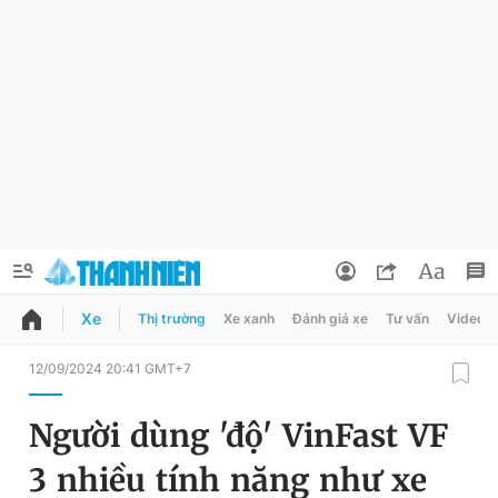
Xe
Thị trường
Xe xanh
Đánh giá xe
Tư vấn
Video
QUẢNG CÁO
ĐẶT BÁO
12/09/2024 20:41 GMT+7
Thông tin tài khoản
Người dùng 'độ' VinFast VF
Đổi mật khẩu
Chuyên mục
3 nhiều tính năng như xe
Tin đã lưu