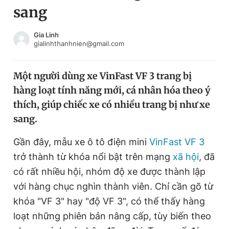
sang
Chuyên mục khác
Tin đã xem
Chào ngày mới
Tin 24h
Gia Linh
gialinhthanhnien@gmail.com
Đăng xuất
Tin thị trường
Tin 360
Một người dùng xe VinFast VF 3 trang bị
hàng loạt tính năng mới, cá nhân hóa theo ý
Video
Magazine
thích, giúp chiếc xe có nhiều trang bị như xe
sang.
Sản phẩm khác
Gần đây, mẫu xe ô tô điện mini
VinFast VF 3
Tiện ích
Bạn cần biết
trở thành từ khóa nổi bật trên mạng
xã hội
, đã
có rất nhiều hội, nhóm độ xe được thành lập
với hàng chục nghìn thành viên. Chỉ cần gõ từ
Thông tin tòa soạn
Liên hệ quảng cáo
khóa "VF 3" hay "độ VF 3", có thể thấy hàng
loạt những phiên bản nâng cấp, tùy biến theo