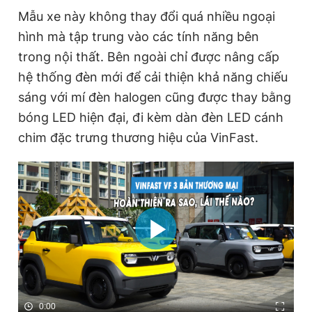
Giấy phép xuất bản số 110/GP - BTTTT cấp ngày 24.3.2020
Mẫu xe này không thay đổi quá nhiều ngoại
© 2003-2026 Bản quyền thuộc về Báo Thanh Niên. Cấm sao
hình mà tập trung vào các tính năng bên
chép dưới mọi hình thức nếu không có sự chấp thuận bằng văn
bản. Phát triển bởi ePi Technologies, JSC.
trong nội thất. Bên ngoài chỉ được nâng cấp
hệ thống đèn mới để cải thiện khả năng chiếu
sáng với mí đèn halogen cũng được thay bằng
bóng LED hiện đại, đi kèm dàn đèn LED cánh
chim đặc trưng thương hiệu của VinFast.
0:00