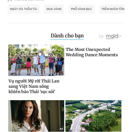
NGÀY VÍA THẦN TÀI
MUA VÀNG
PHỐ VÀNG BẠC
TRẦN NHÂN TÔNG