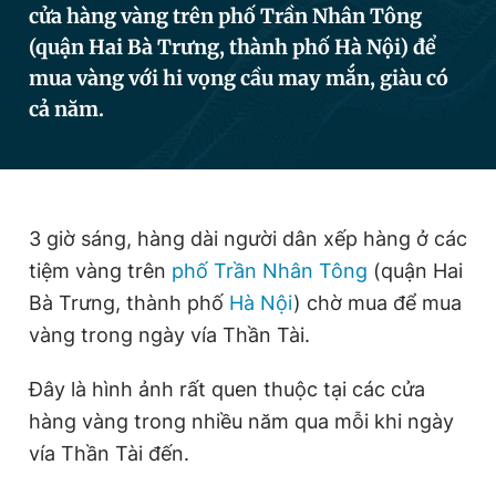
cửa hàng vàng trên phố Trần Nhân Tông
(quận Hai Bà Trưng, thành phố Hà Nội) để
mua vàng với hi vọng cầu may mắn, giàu có
Đọc Thanh Niên trên điện thoại
cả năm.
Theo dõi báo trên
3 giờ sáng, hàng dài người dân xếp hàng ở các
tiệm vàng trên
phố Trần Nhân Tông
(quận Hai
Hotline
Liên hệ quảng cáo
0906 645 777
0908 780 404
Bà Trưng, thành phố
Hà Nội
) chờ mua để mua
vàng trong ngày vía Thần Tài.
Đặt báo
Quảng cáo
RSS
Tòa soạn
Chính sách bảo
Đây là hình ảnh rất quen thuộc tại các cửa
Tổng biên tập: Nguyễn Ngọc Toàn
hàng vàng trong nhiều năm qua mỗi khi ngày
Phó tổng biên tập thường trực: Hải Thành
Phó tổng biên tập: Lâm Hiếu Dũng
vía Thần Tài đến.
Phó tổng biên tập: Trần Việt Hưng
Tổng thư ký tòa soạn: Đức Trung