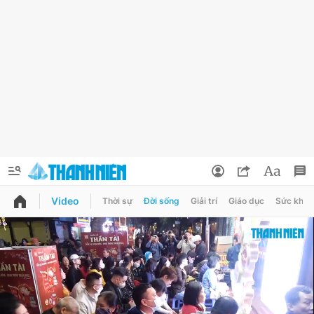
Video
Thời sự
Đời sống
Giải trí
Giáo dục
Sức khỏe
QUẢNG CÁO
ĐẶT BÁO
Thông tin tài khoản
Đổi mật khẩu
Chuyên mục
Tin đã lưu