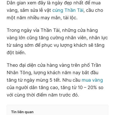
Dân gian xem đây là ngày đẹp nhất để mua
Giấy phép xuất bản số 110/GP - BTTTT cấp ngày 24.3.2020
vàng, sắm sửa lễ vật
cúng Thần Tài
, cầu cho
© 2003-2026 Bản quyền thuộc về Báo Thanh Niên. Cấm sao
chép dưới mọi hình thức nếu không có sự chấp thuận bằng văn
một năm nhiều may mắn, tài lộc.
bản. Phát triển bởi ePi Technologies, JSC.
Trong ngày vía Thần Tài, những cửa hàng
vàng lớn cũng tăng cường nhân viên, nhân lực
từ sáng sớm để phục vụ lượng khách sẽ tăng
đột biến.
Theo đại diện cửa hàng vàng trên phố Trần
Nhân Tông, lượng khách năm nay bắt đầu
tăng từ ngày mùng 5 tết. Nhu cầu
mua vàng
của người dân tăng cao, tăng từ 10 – 20% so
với cùng thời điểm năm trước đó.
Tin liên quan