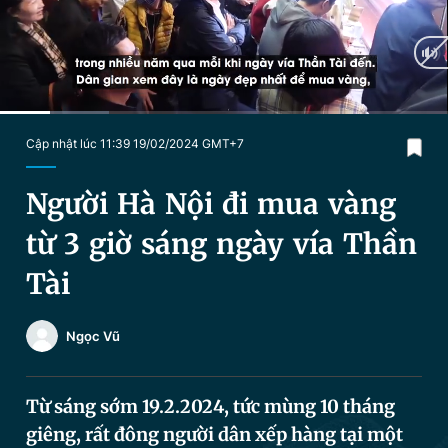
Chuyên mục khác
Tin đã xem
Chào ngày mới
Tin 24h
Đăng xuất
Tin thị trường
Tin 360
Current
0:20
/
Duration
2:56
Cập nhật lúc 11:39 19/02/2024 GMT+7
Time
Video
Magazine
Người Hà Nội đi mua vàng
từ 3 giờ sáng ngày vía Thần
Sản phẩm khác
Tài
Tiện ích
Bạn cần biết
Ngọc Vũ
Thông tin tòa soạn
Liên hệ quảng cáo
Từ sáng sớm 19.2.2024, tức mùng 10 tháng
giêng, rất đông người dân xếp hàng tại một