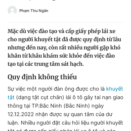
Chuyên mục khác
Phạm Thu Ngân
Tin đã xem
Chào ngày mới
Tin 24h
Đăng xuất
Mặc dù việc đào tạo và cấp giấy phép lái xe
Tin thị trường
Tin 360
cho người khuyết tật đã được quy định từ lâu
nhưng đến nay, còn rất nhiều người gặp khó
khăn từ khâu khám sức khỏe đến việc đào
Video
Magazine
tạo tại các trung tâm sát hạch.
Quy định không thiếu
Sản phẩm khác
Sự việc một người đàn ông được cho là
khuyết
Tiện ích
Bạn cần biết
tật
(dạng tật cụt chân) lái ô tô gây tai nạn giao
thông tại TP.Bắc Ninh (Bắc Ninh) ngày
Thông tin tòa soạn
Liên hệ quảng cáo
12.12.2022 nhận được sự quan tâm của dư
luận. Nhiều người đặt câu hỏi liệu người khuyết