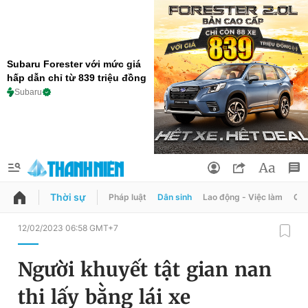
Subaru Forester với mức giá
hấp dẫn chỉ từ 839 triệu đồng
Subaru
Thời sự
Pháp luật
Dân sinh
Lao động - Việc làm
Quy
QUẢNG CÁO
ĐẶT BÁO
12/02/2023 06:58 GMT+7
Thông tin tài khoản
Người khuyết tật gian nan
Đổi mật khẩu
Chuyên mục
thi lấy bằng lái xe
Tin đã lưu