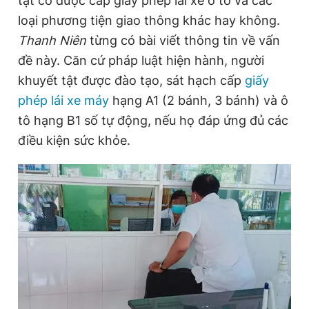
tật có được cấp giấy phép lái xe ô tô và các
loại phương tiện giao thông khác hay không.
Thanh Niên
từng có bài viết thông tin về vấn
Đọc Thanh Niên trên điện thoại
đề này. Căn cứ pháp luật hiện hành, người
khuyết tật được đào tạo, sát hạch cấp
giấy
phép lái xe máy
hạng A1 (2 bánh, 3 bánh) và ô
tô hạng B1 số tự động, nếu họ đáp ứng đủ các
Theo dõi báo trên
điều kiện sức khỏe.
Hotline
Liên hệ quảng cáo
0906 645 777
0908 780 404
Đặt báo
Quảng cáo
RSS
Tòa soạn
Chính sách bảo
Tổng biên tập: Nguyễn Ngọc Toàn
Phó tổng biên tập thường trực: Hải Thành
Phó tổng biên tập: Lâm Hiếu Dũng
Phó tổng biên tập: Trần Việt Hưng
Tổng thư ký tòa soạn: Đức Trung