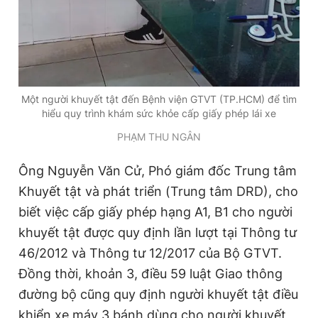
Giấy phép xuất bản số 110/GP - BTTTT cấp ngày 24.3.2020
© 2003-2026 Bản quyền thuộc về Báo Thanh Niên. Cấm sao
chép dưới mọi hình thức nếu không có sự chấp thuận bằng văn
bản. Phát triển bởi ePi Technologies, JSC.
Một người khuyết tật đến Bệnh viện GTVT (TP.HCM) để tìm
hiểu quy trình khám sức khỏe cấp giấy phép lái xe
PHẠM THU NGÂN
Ông Nguyễn Văn Cử, Phó giám đốc Trung tâm
Khuyết tật và phát triển (Trung tâm DRD), cho
biết việc cấp giấy phép hạng A1, B1 cho người
khuyết tật được quy định lần lượt tại Thông tư
46/2012 và Thông tư 12/2017 của Bộ GTVT.
Đồng thời, khoản 3, điều 59 luật Giao thông
đường bộ cũng quy định người khuyết tật điều
khiển xe máy 3 bánh dùng cho người khuyết