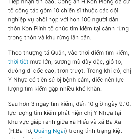
Tiếp nhận tin báo, Công an H.Kon Plông đã cử
Giấy phép xuất bản số 110/GP - BTTTT cấp ngày 24.3.2020
tổ công tác gồm 10 chiến sĩ thuộc các đội
© 2003-2026 Bản quyền thuộc về Báo Thanh Niên. Cấm sao
chép dưới mọi hình thức nếu không có sự chấp thuận bằng văn
nghiệp vụ phối hợp với hơn 100 người dân
bản. Phát triển bởi ePi Technologies, JSC.
thôn Kon Plinh tổ chức tìm kiếm tại cánh rừng
trong thôn và khu rừng lân cận.
Theo thượng tá Quân, vào thời điểm tìm kiếm,
thời tiết
mưa lớn, sương mù dày đặc, gió to,
đường đi dốc cao, trơn trượt. Trong khi đó, chị
Y Nhựa có tiền sử bị bệnh câm, điếc nên lực
lượng tìm kiếm gặp nhiều khó khăn.
Sau hơn 3 ngày tìm kiếm, đến 10 giờ ngày 9.10,
lực lượng tìm kiếm phát hiện chị Y Nhựa tại
khu vực giáp ranh giữa xã Hiếu và xã Ba Xa
(H.Ba Tơ,
Quảng Ngãi
) trong tình trạng kiệt