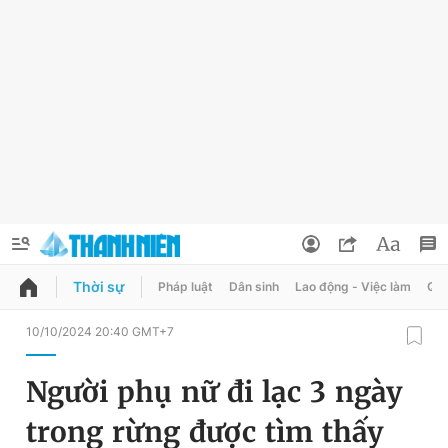
Thời sự
Pháp luật
Dân sinh
Lao động - Việc làm
Quy
QUẢNG CÁO
ĐẶT BÁO
10/10/2024 20:40 GMT+7
Thông tin tài khoản
Người phụ nữ đi lạc 3 ngày
Đổi mật khẩu
Chuyên mục
trong rừng được tìm thấy
Tin đã lưu