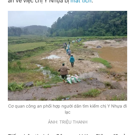
an về việc chị Y Nhựa bị
mất tích
.
Đọc Thanh Niên trên điện thoại
Theo dõi báo trên
Hotline
Liên hệ quảng cáo
0906 645 777
0908 780 404
Đặt báo
Quảng cáo
RSS
Tòa soạn
Chính sách bảo
Cơ quan công an phối hợp người dân tìm kiếm chị Y Nhựa đi
Tổng biên tập: Nguyễn Ngọc Toàn
lạc
Phó tổng biên tập thường trực: Hải Thành
Phó tổng biên tập: Lâm Hiếu Dũng
ẢNH: TRIỆU THANH
Phó tổng biên tập: Trần Việt Hưng
Tổng thư ký tòa soạn: Đức Trung