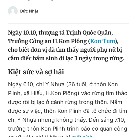
Chuyên mục khác
Đức Nhật
Tin đã xem
Chào ngày mới
Tin 24h
Đăng xuất
Ngày 10.10, thượng tá Trịnh Quốc Quân,
Tin thị trường
Tin 360
Trưởng Công an H.Kon Plông (
Kon Tum
),
cho biết đơn vị đã tìm thấy người phụ nữ bị
câm điếc bẩm sinh đi lạc 3 ngày trong rừng.
Video
Magazine
Kiệt sức và sợ hãi
Sản phẩm khác
Ngày 6.10, chị Y Nhựa (36 tuổi, ở thôn Kon
Plinh, xã Hiếu, H.Kon Plông) vào rừng tìm thảo
Tiện ích
Bạn cần biết
dược rồi bị lạc ở cánh rừng trong thôn. Nắm
được sự việc, thôn Kon Plinh đã tổ chức đi tìm
Thông tin tòa soạn
Liên hệ quảng cáo
chị Y Nhựa nhưng không thấy. Đến sáng 7.10,
trưởng thôn Kon Plinh trình báo cơ quan công