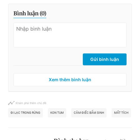
Bình luận (
0
)
Gửi bình luận
Xem thêm bình luận
Khám phá thêm chủ đề
ĐI LẠC TRONG RỪNG
KON TUM
CÂM ĐIẾC BẨM SINH
MẤT TÍCH