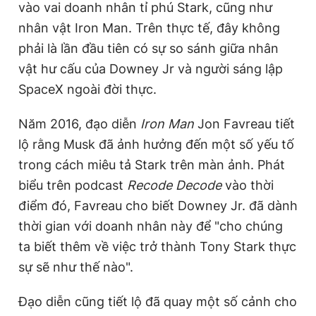
vào vai doanh nhân tỉ phú Stark, cũng như
Giấy phép xuất bản số 110/GP - BTTTT cấp ngày 24.3.2020
nhân vật Iron Man. Trên thực tế, đây không
© 2003-2026 Bản quyền thuộc về Báo Thanh Niên. Cấm sao
chép dưới mọi hình thức nếu không có sự chấp thuận bằng văn
phải là lần đầu tiên có sự so sánh giữa nhân
bản. Phát triển bởi ePi Technologies, JSC.
vật hư cấu của Downey Jr và người sáng lập
SpaceX ngoài đời thực.
Năm 2016, đạo diễn
Iron Man
Jon Favreau tiết
lộ rằng Musk đã ảnh hưởng đến một số yếu tố
trong cách miêu tả Stark trên màn ảnh. Phát
biểu trên podcast
Recode Decode
vào thời
điểm đó, Favreau cho biết Downey Jr. đã dành
thời gian với doanh nhân này để "cho chúng
ta biết thêm về việc trở thành Tony Stark thực
sự sẽ như thế nào".
Đạo diễn cũng tiết lộ đã quay một số cảnh cho