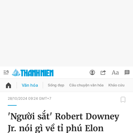
Văn hóa
Sống đẹp
Câu chuyện văn hóa
Khảo cứu
X
QUẢNG CÁO
ĐẶT BÁO
28/10/2024 09:24 GMT+7
Thông tin tài khoản
'Người sắt' Robert Downey
Đổi mật khẩu
Chuyên mục
Jr. nói gì về tỉ phú Elon
Tin đã lưu