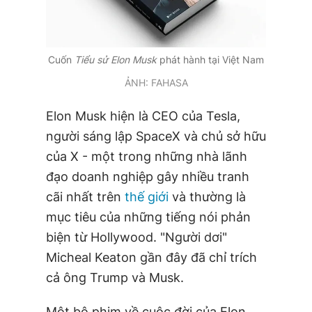
Cuốn
Tiểu sử Elon Musk
phát hành tại Việt Nam
ẢNH: FAHASA
Elon Musk hiện là CEO của Tesla,
người sáng lập SpaceX và chủ sở hữu
của X - một trong những nhà lãnh
đạo doanh nghiệp gây nhiều tranh
cãi nhất trên
thế giới
và thường là
mục tiêu của những tiếng nói phản
biện từ Hollywood. "Người dơi"
Micheal Keaton gần đây đã chỉ trích
cả ông Trump và Musk.
Một bộ phim về cuộc đời của Elon