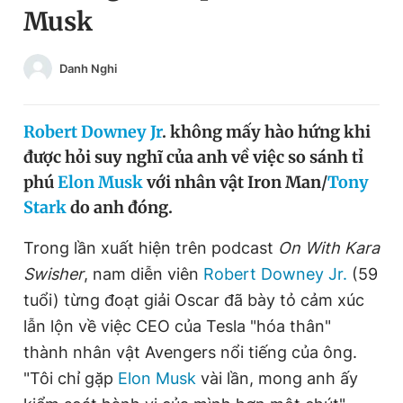
Musk
Chuyên mục khác
Tin đã xem
Chào ngày mới
Tin 24h
Danh Nghi
Đăng xuất
Tin thị trường
Tin 360
Robert Downey Jr
. không mấy hào hứng khi
được hỏi suy nghĩ của anh về việc so sánh tỉ
Video
Magazine
phú
Elon Musk
với nhân vật Iron Man/
Tony
Stark
do anh đóng.
Sản phẩm khác
Trong lần xuất hiện trên podcast
On With Kara
Swisher
, nam diễn viên
Robert Downey Jr.
(59
Tiện ích
Bạn cần biết
tuổi) từng đoạt giải Oscar đã bày tỏ cảm xúc
lẫn lộn về việc CEO của Tesla "hóa thân"
Thông tin tòa soạn
Liên hệ quảng cáo
thành nhân vật Avengers nổi tiếng của ông.
"Tôi chỉ gặp
Elon Musk
vài lần, mong anh ấy