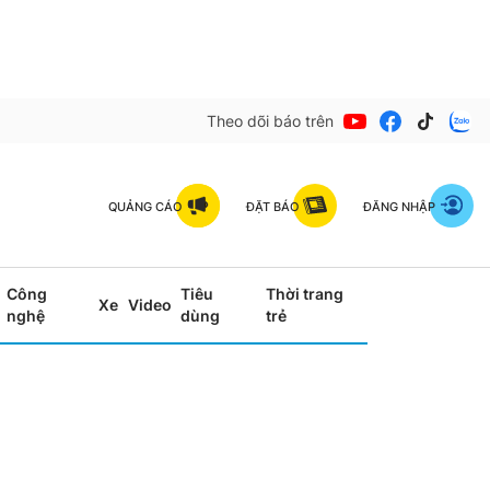
Theo dõi báo trên
QUẢNG CÁO
ĐẶT BÁO
ĐĂNG NHẬP
Công
Tiêu
Thời trang
Xe
Video
nghệ
dùng
trẻ