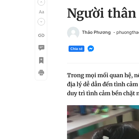
Người thân 
Thảo Phương
- phuongth
Chia sẻ
Trong mọi mối quan hệ, nếu
địa lý dễ dẫn đến tình cả
duy trì tình cảm bền chặt