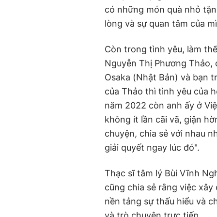
có những món quà nhỏ tặng
Nguyễn Thị Phương Thảo, ‏‏du học sinh Trường Nhật ngữ First Study ở
Osaka (Nhật Bản)‏‏ và bạn trai yêu xa gần 2 năm nay. Nhưng như chia sẻ
của Thảo thì tình yêu của 
năm 2022 còn anh ấy ở Việt
không ít lần cãi vã, giận hờ
chuyện, chia sẻ với nhau nh
cũng chia sẻ rằng việc xây
nền tảng sự thấu hiểu và c