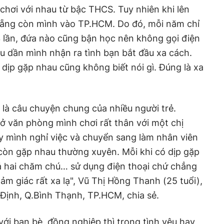
chơi với nhau từ bậc THCS. Tuy nhiên khi lên
Nẵng còn mình vào TP.HCM. Do đó, mỗi năm chỉ
 lần, đứa nào cũng bận học nên không gọi điện
u dần mình nhận ra tình bạn bắt đầu xa cách.
 dịp gặp nhau cũng không biết nói gì. Đúng là xa
 ở văn phòng mình chơi rất thân với một chị
y mình nghỉ việc và chuyển sang làm nhân viên
 còn gặp nhau thường xuyên. Mỗi khi có dịp gặp
 cả hai chăm chú… sử dụng điện thoại chứ chẳng
ảm giác rất xa lạ", Vũ Thị Hồng Thanh (25 tuổi),