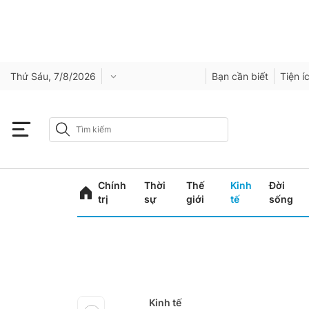
Thứ Sáu, 7/8/2026
Bạn cần biết
Tiện í
Chính
Thời
Thế
Kinh
Đời
trị
sự
giới
tế
sống
Kinh tế