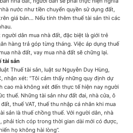
 bán nhà đất, người dân sẽ phải thực hiện nghĩa
 nhà nước như tiền chuyển quyền sử dụng đất,
ên giá bán... Nếu tính thêm thuế tài sản thì các
nhau.
 người dân mua nhà đất, đặc biệt là giới trẻ
ân hàng trả góp từng tháng. Việc áp dụng thuế
 mua nhà đất, vay mua nhà đất sẽ chững lại.
 tài sản
luật Thuế tài sản, luật sư Nguyễn Duy Hùng,
, nhận xét: “Tôi cảm thấy những quy định dự
h cao mà không xét đến thực tế hiện nay người
c thuế. Những tài sản như đất đai, nhà cửa, ô
 đất, thuế VAT, thuế thu nhập cá nhân khi mua
ài sản là thuế chồng thuế. Với người dân, nhà
, phải tích cóp trong thời gian dài mới có được,
hiến họ không hài lòng”.