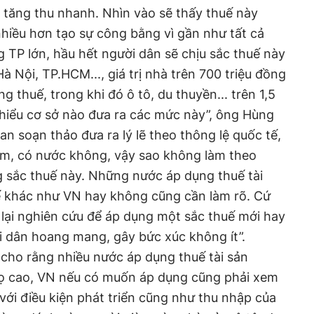
ẽ tăng thu nhanh. Nhìn vào sẽ thấy thuế này
hiều hơn tạo sự công bằng vì gần như tất cả
g TP lớn, hầu hết người dân sẽ chịu sắc thuế này
à Nội, TP.HCM..., giá trị nhà trên 700 triệu đồng
g thuế, trong khi đó ô tô, du thuyền... trên 1,5
g hiểu cơ sở nào đưa ra các mức này”, ông Hùng
an soạn thảo đưa ra lý lẽ theo thông lệ quốc tế,
làm, có nước không, vậy sao không làm theo
sắc thuế này. Những nước áp dụng thuế tài
uế khác như VN hay không cũng cần làm rõ. Cứ
 lại nghiên cứu để áp dụng một sắc thuế mới hay
i dân hoang mang, gây bức xúc không ít”.
cho rằng nhiều nước áp dụng thuế tài sản
họ cao, VN nếu có muốn áp dụng cũng phải xem
 với điều kiện phát triển cũng như thu nhập của