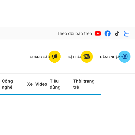
Theo dõi báo trên
QUẢNG CÁO
ĐẶT BÁO
ĐĂNG NHẬP
Công
Tiêu
Thời trang
Xe
Video
nghệ
dùng
trẻ