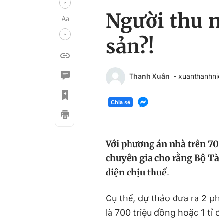
Người thu n
sản?!
Thanh Xuân
- xuanthanhn
Chia sẻ
Với phương án nhà trên 700
chuyên gia cho rằng Bộ Tà
diện chịu thuế.
Cụ thể, dự thảo đưa ra 2 p
là 700 triệu đồng hoặc 1 tỉ