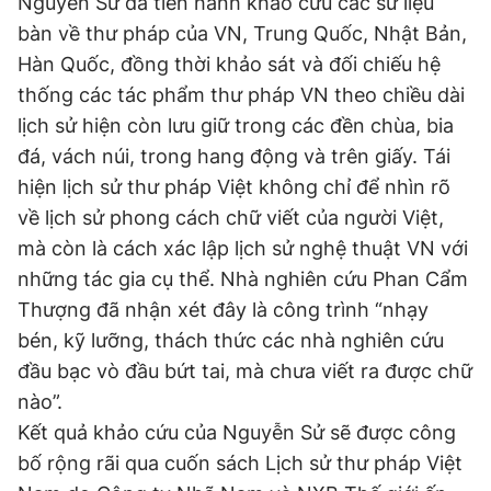
Nguyễn Sử đã tiến hành khảo cứu các sử liệu
bàn về thư pháp của VN, Trung Quốc, Nhật Bản,
Hàn Quốc, đồng thời khảo sát và đối chiếu hệ
Đọc Thanh Niên trên điện thoại
thống các tác phẩm thư pháp VN theo chiều dài
lịch sử hiện còn lưu giữ trong các đền chùa, bia
đá, vách núi, trong hang động và trên giấy. Tái
hiện lịch sử thư pháp Việt không chỉ để nhìn rõ
Theo dõi báo trên
về lịch sử phong cách chữ viết của người Việt,
mà còn là cách xác lập lịch sử nghệ thuật VN với
Hotline
Liên hệ quảng cáo
những tác gia cụ thể. Nhà nghiên cứu Phan Cẩm
0906 645 777
0908 780 404
Thượng đã nhận xét đây là công trình “nhạy
bén, kỹ lưỡng, thách thức các nhà nghiên cứu
Đặt báo
Quảng cáo
RSS
Tòa soạn
Chính sách bảo
đầu bạc vò đầu bứt tai, mà chưa viết ra được chữ
Tổng biên tập: Nguyễn Ngọc Toàn
nào”.
Phó tổng biên tập thường trực: Hải Thành
Kết quả khảo cứu của Nguyễn Sử sẽ được công
Phó tổng biên tập: Lâm Hiếu Dũng
Phó tổng biên tập: Trần Việt Hưng
bố rộng rãi qua cuốn sách Lịch sử thư pháp Việt
Tổng thư ký tòa soạn: Đức Trung