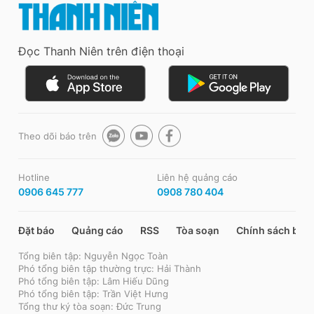
Đọc Thanh Niên trên điện thoại
Theo dõi báo trên
Hotline
Liên hệ quảng cáo
0906 645 777
0908 780 404
Đặt báo
Quảng cáo
RSS
Tòa soạn
Chính sách bảo
Tổng biên tập: Nguyễn Ngọc Toàn
Phó tổng biên tập thường trực: Hải Thành
Phó tổng biên tập: Lâm Hiếu Dũng
Phó tổng biên tập: Trần Việt Hưng
Tổng thư ký tòa soạn: Đức Trung