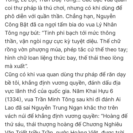
coi thư pháp là thú chơi, nhưng có khi dùng để
phô diễn với quần thần. Chẳng hạn, Nguyễn
Công Bật đã ca ngợi tấm bia do vua Lý Nhân
Tông ngự bút: “Tinh phi bạch tới mức thông
thần, vận ngòi ngự cực kỳ tuyệt diệu. Thế chữ
rồng vờn phượng múa, phép tắc cứ thế theo tay;
hình chữ loan liệng thức bay, thế thái theo lòng
mà xuất”.
Cũng có khi vua quan dùng thư pháp để răn dạy
bề tôi, khẳng định vương quyền, đánh dấu địa
vực lãnh thổ của quốc gia. Năm Khai Hựu 6
(1334), vua Trần Minh Tông sau khi đi đánh Ai
Lao đã sai Nguyễn Trung Ngạn khắc thơ trên
vách núi để khẳng định vương quyền: “Hoàng đế
thứ sáu, thái thượng hoàng đế Chương Nghiêu
Văn Triết triều Trần, nước Hoàng Việt, được trời