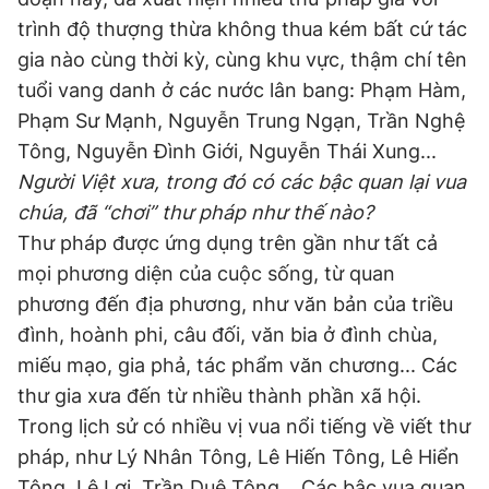
trình độ thượng thừa không thua kém bất cứ tác
gia nào cùng thời kỳ, cùng khu vực, thậm chí tên
tuổi vang danh ở các nước lân bang: Phạm Hàm,
Phạm Sư Mạnh, Nguyễn Trung Ngạn, Trần Nghệ
Tông, Nguyễn Đình Giới, Nguyễn Thái Xung...
Người Việt xưa, trong đó có các bậc quan lại vua
chúa, đã “chơi” thư pháp như thế nào?
Thư pháp được ứng dụng trên gần như tất cả
mọi phương diện của cuộc sống, từ quan
phương đến địa phương, như văn bản của triều
đình, hoành phi, câu đối, văn bia ở đình chùa,
miếu mạo, gia phả, tác phẩm văn chương... Các
thư gia xưa đến từ nhiều thành phần xã hội.
Trong lịch sử có nhiều vị vua nổi tiếng về viết thư
pháp, như Lý Nhân Tông, Lê Hiến Tông, Lê Hiển
Tông, Lê Lợi, Trần Duệ Tông... Các bậc vua quan