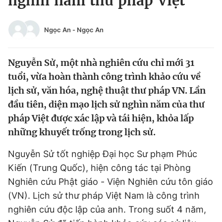
nghìn năm thư pháp Việt
Chuyên mục khác
Tin đã xem
Ngọc An
-
Ngọc An
Chào ngày mới
Tin 24h
Đăng xuất
Nguyễn Sử, một nhà nghiên cứu chỉ mới 31
Tin thị trường
Tin 360
tuổi, vừa hoàn thành công trình khảo cứu về
lịch sử, văn hóa, nghệ thuật thư pháp VN. Lần
Video
Magazine
đầu tiên, diện mạo lịch sử nghìn năm của thư
pháp Việt được xác lập và tái hiện, khỏa lấp
những khuyết trống trong lịch sử.
Sản phẩm khác
Tiện ích
Bạn cần biết
Nguyễn Sử tốt nghiệp Đại học Sư phạm Phúc
Kiến (Trung Quốc), hiện công tác tại Phòng
Thông tin tòa soạn
Nghiên cứu Phật giáo - Viện Nghiên cứu tôn giáo
Liên hệ quảng cáo
(VN). Lịch sử thư pháp Việt Nam là công trình
nghiên cứu độc lập của anh. Trong suốt 4 năm,