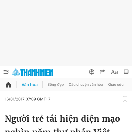
Văn hóa
Sống đẹp
Câu chuyện văn hóa
Khảo cứu
X
QUẢNG CÁO
ĐẶT BÁO
16/01/2017 07:09 GMT+7
Thông tin tài khoản
Người trẻ tái hiện diện mạo
Đổi mật khẩu
Chuyên mục
Tin đã lưu