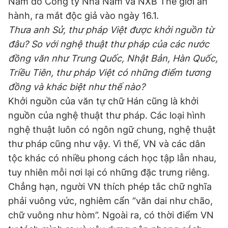
Nam do Công ty Nhã Nam và NXB Thế giới ấn
Giấy phép xuất bản số 110/GP - BTTTT cấp ngày 24.3.2020
hành, ra mắt độc giả vào ngày 16.1.
© 2003-2026 Bản quyền thuộc về Báo Thanh Niên. Cấm sao
chép dưới mọi hình thức nếu không có sự chấp thuận bằng văn
Thưa anh Sử, thư pháp Việt được khởi nguồn từ
bản. Phát triển bởi ePi Technologies, JSC.
đâu? So với nghệ thuật thư pháp của các nước
đồng văn như Trung Quốc, Nhật Bản, Hàn Quốc,
Triều Tiên, thư pháp Việt có những điểm tương
đồng và khác biệt như thế nào?
Khởi nguồn của văn tự chữ Hán cũng là khởi
nguồn của nghệ thuật thư pháp. Các loại hình
nghệ thuật luôn có ngôn ngữ chung, nghệ thuật
thư pháp cũng như vậy. Vì thế, VN và các dân
tộc khác có nhiều phong cách học tập lẫn nhau,
tuy nhiên mỗi nơi lại có những đặc trưng riêng.
Chẳng hạn, người VN thích phép tắc chữ nghĩa
phải vuông vức, nghiêm cẩn “văn dai như chão,
chữ vuông như hòm”. Ngoài ra, có thời điểm VN