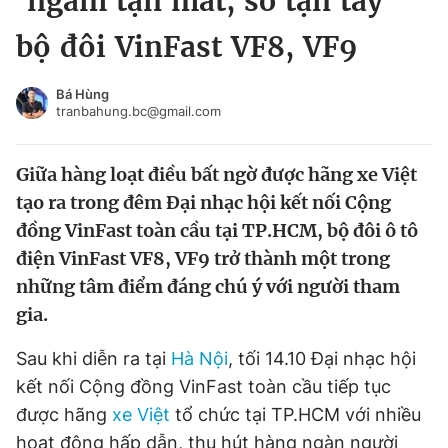
‘ngắm tận mắt, sờ tận tay’
Chuyên mục khác
bộ đôi VinFast VF8, VF9
Tin đã xem
Chào ngày mới
Tin 24h
Bá Hùng
Đăng xuất
tranbahung.bc@gmail.com
Tin thị trường
Tin 360
Giữa hàng loạt điều bất ngờ được hãng xe Việt
Video
Magazine
tạo ra trong đêm Đại nhạc hội kết nối Cộng
đồng VinFast toàn cầu tại TP.HCM, bộ đôi ô tô
điện VinFast VF8, VF9 trở thành một trong
Sản phẩm khác
những tâm điểm đáng chú ý với người tham
Tiện ích
Bạn cần biết
gia.
Sau khi diễn ra tại
Hà Nội
, tối 14.10 Đại nhạc hội
Thông tin tòa soạn
Liên hệ quảng cáo
kết nối Cộng đồng VinFast toàn cầu tiếp tục
được hãng
xe Việt
tổ chức tại TP.HCM với nhiều
hoạt động hấp dẫn, thu hút hàng ngàn người