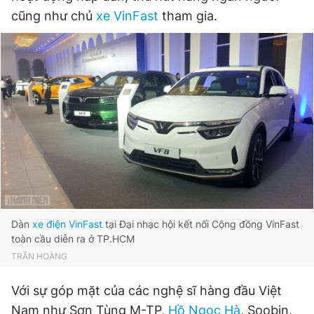
cũng như chủ
xe VinFast
tham gia.
Đọc Thanh Niên trên điện thoại
Theo dõi báo trên
Hotline
Liên hệ quảng cáo
0906 645 777
0908 780 404
Dàn
xe điện VinFast
tại Đại nhạc hội kết nối Cộng đồng VinFast
Đặt báo
Quảng cáo
RSS
Tòa soạn
Chính sách bảo
toàn cầu diễn ra ở TP.HCM
Tổng biên tập: Nguyễn Ngọc Toàn
TRẦN HOÀNG
Phó tổng biên tập thường trực: Hải Thành
Phó tổng biên tập: Lâm Hiếu Dũng
Với sự góp mặt của các nghệ sĩ hàng đầu Việt
Phó tổng biên tập: Trần Việt Hưng
Tổng thư ký tòa soạn: Đức Trung
Nam như Sơn Tùng M-TP,
Hồ Ngọc Hà
, Soobin,