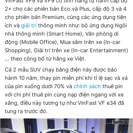
VinFast VF8 và VF9 có tính năng tự hành cấp độ
2+ cho các phiên bản Eco và Plus, cấp độ 3 và 4
cho phiên bản Premium, cùng các ứng dụng tiện
ích và
giải trí
thông minh như: bộ ứng dụng Ngôi
nhà thông minh (Smart Home), Văn phòng di
động (Mobile Office), Mua sắm trên xe (In-car
Shopping), Giải trí trên xe (In-car Entertainment)
… theo công bố từ hãng xe Việt.
Cả 2 mẫu SUV chạy bằng điện này được bảo
hành 10 năm, thay pin miễn phí khi tỉ lệ sạc và xả
của pin xuống dưới 70% và
chính sách
thuê pin
với chi phí thuê pin cùng nạp điện ngang với xe
xăng, điều này tương tự như VinFast VF e34 đã
tung ra trước đó.