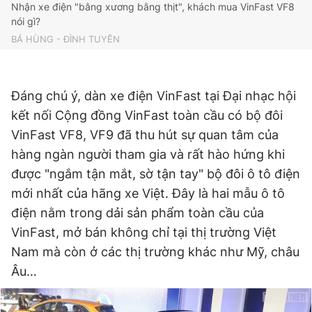
Time
Nhận xe điện "bằng xương bằng thịt", khách mua VinFast VF8
nói gì?
BÁ HÙNG - ĐÌNH TUYÊN
Đáng chú ý, dàn xe điện VinFast tại Đại nhạc hội
kết nối Cộng đồng VinFast toàn cầu có bộ đôi
VinFast VF8, VF9 đã thu hút sự quan tâm của
hàng ngàn người tham gia và rất hào hứng khi
được "ngắm tận mắt, sờ tận tay" bộ đôi ô tô điện
mới nhất của hãng xe Việt. Đây là hai mẫu ô tô
điện nằm trong dải sản phẩm toàn cầu của
VinFast, mở bán không chỉ tại thị trường Việt
Nam mà còn ở các thị trường khác như Mỹ, châu
Âu…