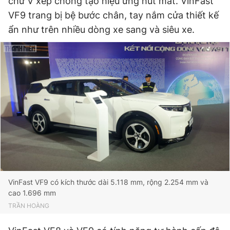
chữ V xếp chồng tạo hiệu ứng hút mắt. VinFast
VF9 trang bị bệ bước chân, tay nắm cửa thiết kế
ẩn như trên nhiều dòng xe sang và siêu xe.
VinFast VF9 có kích thước dài 5.118 mm, rộng 2.254 mm và
cao 1.696 mm
TRẦN HOÀNG