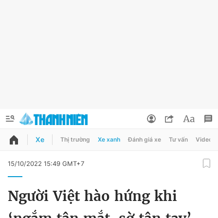
Xe
Thị trường
Xe xanh
Đánh giá xe
Tư vấn
Video
QUẢNG CÁO
ĐẶT BÁO
15/10/2022 15:49 GMT+7
Thông tin tài khoản
Người Việt hào hứng khi
Đổi mật khẩu
Chuyên mục
Tin đã lưu