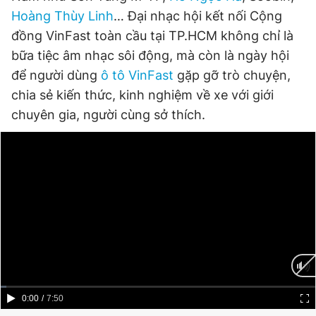
Giấy phép xuất bản số 110/GP - BTTTT cấp ngày 24.3.2020
Hoàng Thùy Linh
… Đại nhạc hội kết nối Cộng
© 2003-2026 Bản quyền thuộc về Báo Thanh Niên. Cấm sao
đồng VinFast toàn cầu tại TP.HCM không chỉ là
chép dưới mọi hình thức nếu không có sự chấp thuận bằng văn
bản. Phát triển bởi ePi Technologies, JSC.
bữa tiệc âm nhạc sôi động, mà còn là ngày hội
để người dùng
ô tô VinFast
gặp gỡ trò chuyện,
chia sẻ kiến thức, kinh nghiệm về xe với giới
chuyên gia, người cùng sở thích.
Current
0:00
/
Duration
7:50