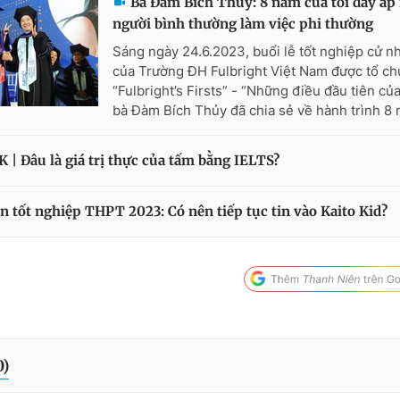
Bà Đàm Bích Thủy: 8 năm của tôi đầy ắ
người bình thường làm việc phi thường
Sáng ngày 24.6.2023, buổi lễ tốt nghiệp cử n
của Trường ĐH Fulbright Việt Nam được tổ ch
“Fulbright’s Firsts” - “Những điều đầu tiên của
bà Đàm Bích Thủy đã chia sẻ về hành trình 8 
| Đâu là giá trị thực của tấm bằng IELTS?
ăn tốt nghiệp THPT 2023: Có nên tiếp tục tin vào Kaito Kid?
0
)