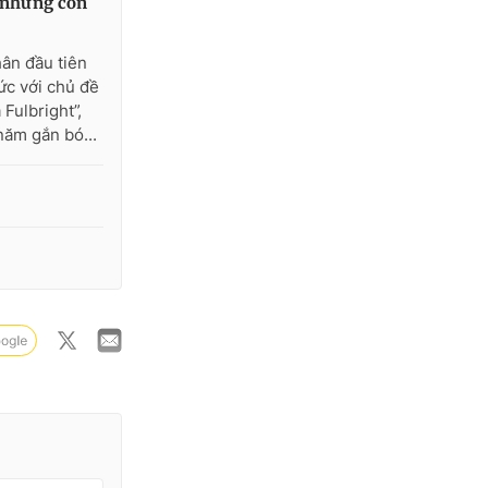
p những con
hân đầu tiên
ức với chủ đề
 Fulbright”,
năm gắn bó...