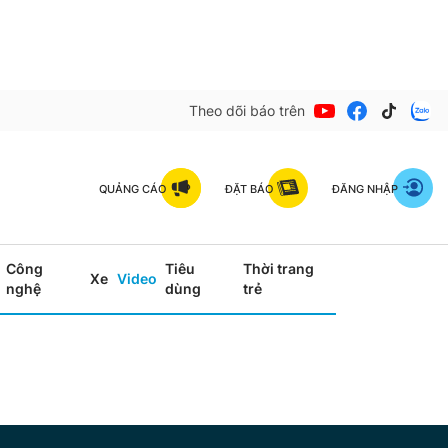
Theo dõi báo trên
QUẢNG CÁO
ĐẶT BÁO
ĐĂNG NHẬP
Công
Tiêu
Thời trang
Xe
Video
nghệ
dùng
trẻ