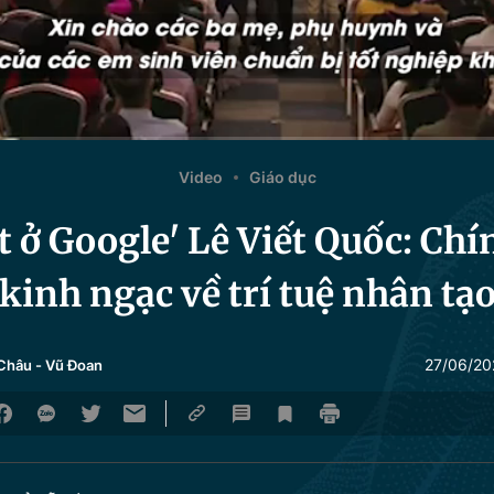
Video
Giáo dục
t ở Google' Lê Viết Quốc: Chí
kinh ngạc về trí tuệ nhân tạ
27/06/20
 Châu
-
Vũ Đoan