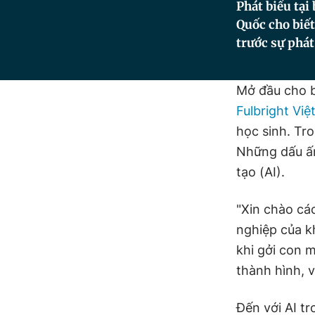
Phát biểu tại
Quốc cho biết
trước sự phát 
Mở đầu cho b
Fulbright Vi
học sinh. Tr
Những dấu ấn
tạo (AI).
"Xin chào cá
nghiệp của k
khi gởi con 
thành hình, 
Đến với AI t