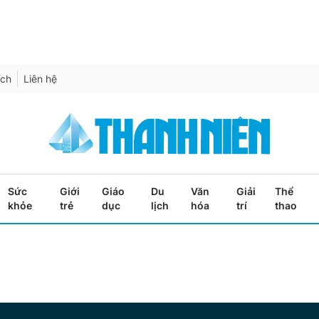
ích
Liên hệ
Sức
Giới
Giáo
Du
Văn
Giải
Thể
khỏe
trẻ
dục
lịch
hóa
trí
thao