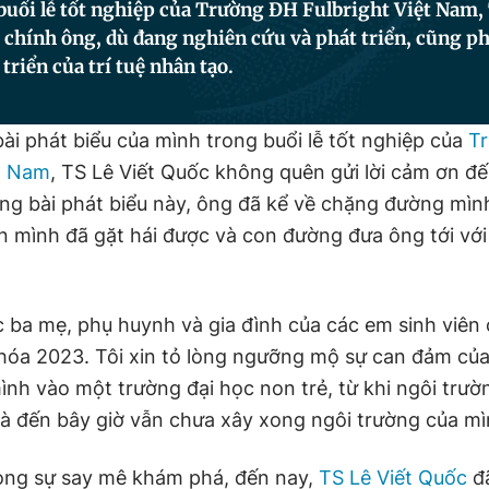
 buổi lễ tốt nghiệp của Trường ĐH Fulbright Việt Nam, 
 chính ông, dù đang nghiên cứu và phát triển, cũng p
triển của trí tuệ nhân tạo.
ài phát biểu của mình trong buổi lễ tốt nghiệp của
T
ệt Nam
, TS Lê Viết Quốc không quên gửi lời cảm ơn đ
ong bài phát biểu này, ông đã kể về chặng đường mình
 mình đã gặt hái được và con đường đưa ông tới với 
c ba mẹ, phụ huynh và gia đình của các em sinh viên 
hóa 2023. Tôi xin tỏ lòng ngưỡng mộ sự can đảm của
mình vào một trường đại học non trẻ, từ khi ngôi trư
và đến bây giờ vẫn chưa xây xong ngôi trường của mì
rong sự say mê khám phá, đến nay,
TS Lê Viết Quốc
đã