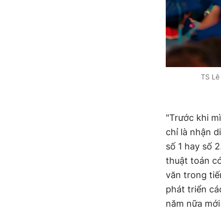
TS Lê 
"Trước khi m
chỉ là nhận d
số 1 hay số 2
thuật toán c
văn trong ti
phát triển cá
năm nữa mới 