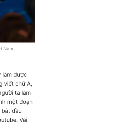
iệt Nam
y làm được
g viết chữ A,
người ta làm
ành một đoạn
 bắt đầu
outube. Vài