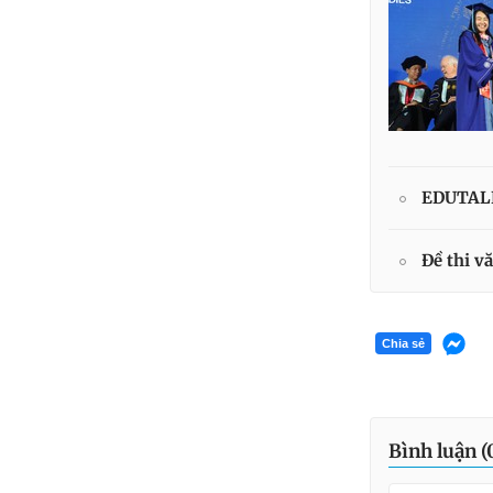
EDUTALK 
Đề thi v
Chia sẻ
Bình luận (