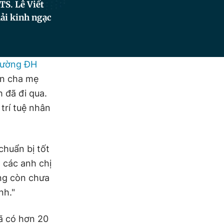
TS. Lê Viết
hải kinh ngạc
rường ĐH
ến cha mẹ
 đã đi qua.
trí tuệ nhân
chuẩn bị tốt
 các anh chị
ờng còn chưa
nh."
 có hơn 20