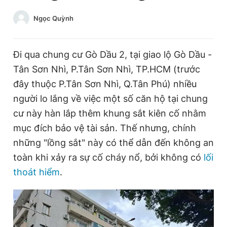
Chuyên mục khác
Ngọc Quỳnh
Tin đã xem
Chào ngày mới
Tin 24h
Đăng xuất
Đi qua chung cư Gò Dầu 2, tại giao lộ Gò Dầu -
Tin thị trường
Tin 360
Tân Sơn Nhì, P.Tân Sơn Nhì, TP.HCM (trước
đây thuộc P.Tân Sơn Nhì, Q.Tân Phú) nhiều
Video
Magazine
người lo lắng về việc một số căn hộ tại chung
cư này hàn lắp thêm khung sắt kiên cố nhằm
mục đích bảo vệ tài sản. Thế nhưng, chính
Sản phẩm khác
những "lồng sắt" này có thể dẫn đến không an
Tiện ích
Bạn cần biết
toàn khi xảy ra sự cố cháy nổ, bởi không có
lối
thoát hiểm
.
Thông tin tòa soạn
Liên hệ quảng cáo