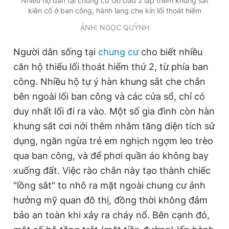
Nhiều hộ dân tại chung cư Gò Dầu 2 lắp thêm khung sắt
kiên cố ở ban công, hành lang che kín lối thoát hiểm
ẢNH: NGỌC QUỲNH
Người dân sống tại
chung cư
cho biết nhiều
căn hộ thiếu lối thoát hiểm thứ 2, từ phía ban
công. Nhiều hộ tự ý hàn khung sắt che chắn
bên ngoài lối ban công và các cửa sổ, chỉ có
duy nhất lối đi ra vào. Một số gia đình còn hàn
khung sắt cơi nới thêm nhằm tăng diện tích sử
dụng, ngăn ngừa trẻ em nghịch ngợm leo trèo
qua ban công, và để phơi quần áo không bay
xuống đất. Việc rào chắn này tạo thành chiếc
"lồng sắt" to nhô ra mặt ngoài chung cư ảnh
hưởng mỹ quan đô thị, đồng thời không đảm
bảo an toàn khi xảy ra cháy nổ. Bên cạnh đó,