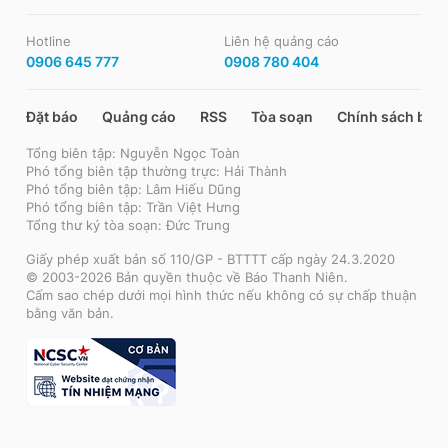
Hotline
Liên hệ quảng cáo
0906 645 777
0908 780 404
Đặt báo
Quảng cáo
RSS
Tòa soạn
Chính sách bảo
Tổng biên tập: Nguyễn Ngọc Toàn
Phó tổng biên tập thường trực: Hải Thành
Phó tổng biên tập: Lâm Hiếu Dũng
Phó tổng biên tập: Trần Việt Hưng
Tổng thư ký tòa soạn: Đức Trung
Giấy phép xuất bản số 110/GP - BTTTT cấp ngày 24.3.2020
© 2003-2026 Bản quyền thuộc về Báo Thanh Niên.
Cấm sao chép dưới mọi hình thức nếu không có sự chấp thuận
bằng văn bản.