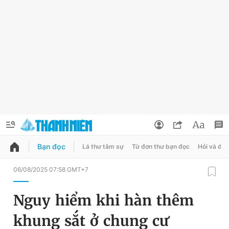
Bạn đọc
Lá thư tâm sự
Từ đơn thư bạn đọc
Hỏi và đá
QUẢNG CÁO
ĐẶT BÁO
06/08/2025 07:58 GMT+7
Thông tin tài khoản
Nguy hiểm khi hàn thêm
Đổi mật khẩu
Chuyên mục
khung sắt ở chung cư
Tin đã lưu