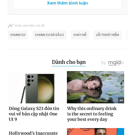
Xem thêm bình luận
Khám phá thêm chủ đề
CHUNG CƯ
CHUNG CƯ GÒ DẦU 2
CHÁY NỔ
LỐI THOÁT HIỂM
HÀN