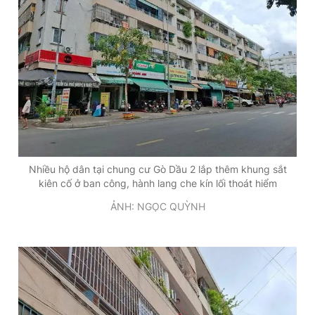
Đọc Thanh Niên trên điện thoại
Theo dõi báo trên
Nhiều hộ dân tại chung cư Gò Dầu 2 lắp thêm khung sắt
Hotline
Liên hệ quảng cáo
kiên cố ở ban công, hành lang che kín lối thoát hiểm
0906 645 777
0908 780 404
ẢNH: NGỌC QUỲNH
Đặt báo
Quảng cáo
RSS
Tòa soạn
Chính sách bảo
Tổng biên tập: Nguyễn Ngọc Toàn
Phó tổng biên tập thường trực: Hải Thành
Phó tổng biên tập: Lâm Hiếu Dũng
Phó tổng biên tập: Trần Việt Hưng
Tổng thư ký tòa soạn: Đức Trung