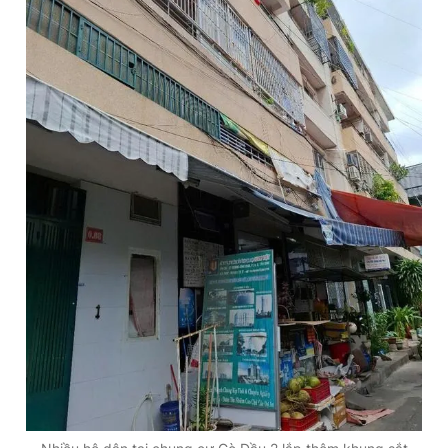
Giấy phép xuất bản số 110/GP - BTTTT cấp ngày 24.3.2020
© 2003-2026 Bản quyền thuộc về Báo Thanh Niên. Cấm sao
chép dưới mọi hình thức nếu không có sự chấp thuận bằng văn
bản. Phát triển bởi ePi Technologies, JSC.