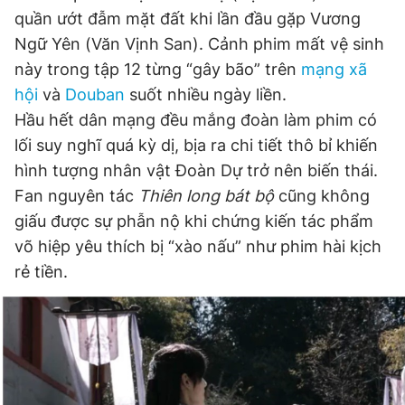
quần ướt đẫm mặt đất khi lần đầu gặp Vương
Ngữ Yên (Văn Vịnh San). Cảnh phim mất vệ sinh
Đọc Thanh Niên trên điện thoại
này trong tập 12 từng “gây bão” trên
mạng xã
hội
và
Douban
suốt nhiều ngày liền.
Hầu hết dân mạng đều mắng đoàn làm phim có
lối suy nghĩ quá kỳ dị, bịa ra chi tiết thô bỉ khiến
hình tượng nhân vật Đoàn Dự trở nên biến thái.
Theo dõi báo trên
Fan nguyên tác
Thiên long bát bộ
cũng không
giấu được sự phẫn nộ khi chứng kiến tác phẩm
Hotline
Liên hệ quảng cáo
0906 645 777
0908 780 404
võ hiệp yêu thích bị “xào nấu” như phim hài kịch
rẻ tiền.
Đặt báo
Quảng cáo
RSS
Tòa soạn
Chính sách bảo
Tổng biên tập: Nguyễn Ngọc Toàn
Phó tổng biên tập thường trực: Hải Thành
Phó tổng biên tập: Lâm Hiếu Dũng
Phó tổng biên tập: Trần Việt Hưng
Tổng thư ký tòa soạn: Đức Trung