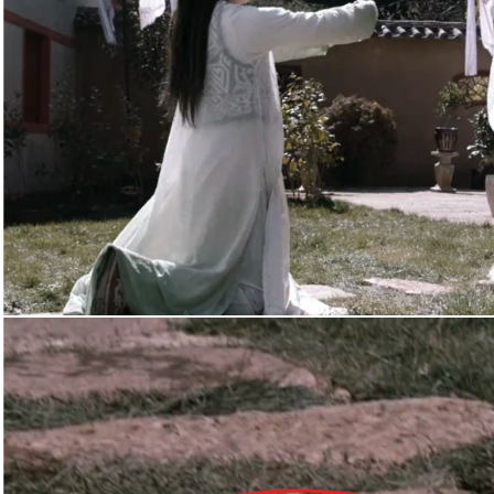
Giấy phép xuất bản số 110/GP - BTTTT cấp ngày 24.3.2020
© 2003-2026 Bản quyền thuộc về Báo Thanh Niên. Cấm sao
chép dưới mọi hình thức nếu không có sự chấp thuận bằng văn
bản. Phát triển bởi ePi Technologies, JSC.