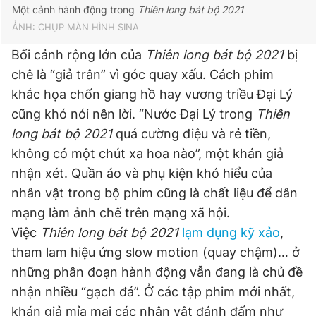
Một cảnh hành động trong
Thiên long bát bộ 2021
ẢNH: CHỤP MÀN HÌNH SINA
Bối cảnh rộng lớn của
Thiên long bát bộ 2021
bị
chê là “giả trân” vì góc quay xấu. Cách phim
khắc họa chốn giang hồ hay vương triều Đại Lý
cũng khó nói nên lời. “Nước Đại Lý trong
Thiên
long bát bộ 2021
quá cường điệu và rẻ tiền,
không có một chút xa hoa nào”, một khán giả
nhận xét. Quần áo và phụ kiện khó hiểu của
nhân vật trong bộ phim cũng là chất liệu để dân
mạng làm ảnh chế trên mạng xã hội.
Việc
Thiên long bát bộ 2021
lạm dụng kỹ xảo
,
tham lam hiệu ứng slow motion (quay chậm)… ở
những phân đoạn hành động vẫn đang là chủ đề
nhận nhiều “gạch đá”. Ở các tập phim mới nhất,
khán giả mỉa mai các nhân vật đánh đấm như