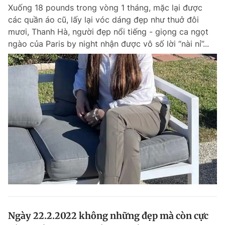
Xuống 18 pounds trong vòng 1 tháng, mặc lại được
các quần áo cũ, lấy lại vóc dáng đẹp như thuở đôi
mươi, Thanh Hà, người đẹp nổi tiếng - giọng ca ngọt
Đọc Thanh Niên trên điện thoại
ngào của Paris by night nhận được vô số lời “nài nỉ”...
Theo dõi báo trên
Hotline
Liên hệ quảng cáo
0906 645 777
0908 780 404
Đặt báo
Quảng cáo
RSS
Tòa soạn
Chính sách bảo m
Tổng biên tập: Nguyễn Ngọc Toàn
Phó tổng biên tập thường trực: Hải Thành
Phó tổng biên tập: Lâm Hiếu Dũng
Phó tổng biên tập: Trần Việt Hưng
Ngày 22.2.2022 không những đẹp mà còn cực
Tổng thư ký tòa soạn: Đức Trung