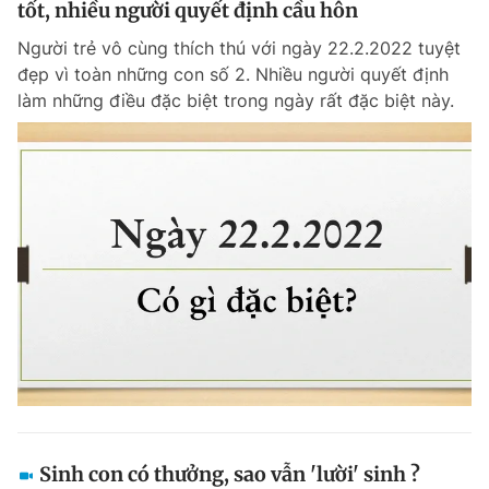
tốt, nhiều người quyết định cầu hôn
Giấy phép xuất bản số 110/GP - BTTTT cấp ngày 24.3.2020
© 2003-2026 Bản quyền thuộc về Báo Thanh Niên. Cấm sao chép
Người trẻ vô cùng thích thú với ngày 22.2.2022 tuyệt
dưới mọi hình thức nếu không có sự chấp thuận bằng văn bản.
đẹp vì toàn những con số 2. Nhiều người quyết định
Phát triển bởi ePi Technologies, JSC.
làm những điều đặc biệt trong ngày rất đặc biệt này.
Sinh con có thưởng, sao vẫn 'lười' sinh ?