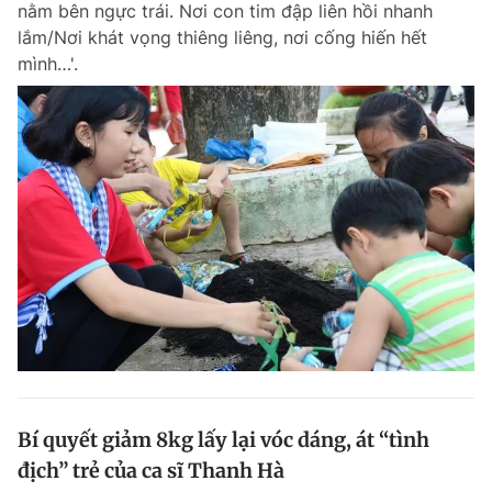
nằm bên ngực trái. Nơi con tim đập liên hồi nhanh
Chuyên mục khác
lắm/Nơi khát vọng thiêng liêng, nơi cống hiến hết
Tin đã xem
mình…'.
Chào ngày mới
Tin 24h
Đăng xuất
Tin thị trường
Tin 360
Video
Magazine
Sản phẩm khác
Tiện ích
Bạn cần biết
Thông tin tòa soạn
Liên hệ quảng cáo
Bí quyết giảm 8kg lấy lại vóc dáng, át “tình
địch” trẻ của ca sĩ Thanh Hà