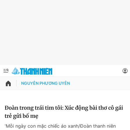
NGUYỄN PHƯƠNG UYÊN
QUẢNG CÁO
ĐẶT BÁO
Thông tin tài khoản
Đoàn trong trái tim tôi: Xúc động bài thơ cô gái
trẻ gửi bố mẹ
Đổi mật khẩu
Chuyên mục
'Mỗi ngày con mặc chiếc áo xanh/Đoàn thanh niên
Tin đã lưu