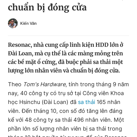
chuẩn bị đóng cửa
Chuyên mục khác
Tin đã xem
Chào ngày mới
Tin 24h
Kiến Văn
Đăng xuất
Tin thị trường
Tin 360
Resonac, nhà cung cấp linh kiện HDD lớn ở
Đài Loan, mà cụ thể là các màng mỏng trên
Video
Magazine
các bề mặt ổ cứng, đã buộc phải sa thải một
lượng lớn nhân viên và chuẩn bị đóng cửa.
Sản phẩm khác
Theo
Tom's Hardware
, tính trong tháng 9 năm
nay, 40 công ty có trụ sở tại Công viên Khoa
Tiện ích
Bạn cần biết
học Hsinchu (Đài Loan) đã
sa thải
165 nhân
viên. Đến tháng 10, con số đó tăng lên đáng
Thông tin tòa soạn
Liên hệ quảng cáo
kể với 48 công ty sa thải 496 nhân viên. Một
phần lớn số lượng nhân viên bị sa thải trong