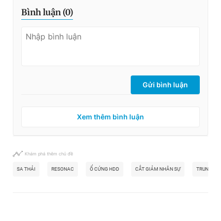
Bình luận (
0
)
Gửi bình luận
Xem thêm bình luận
Khám phá thêm chủ đề
SA THẢI
RESONAC
Ổ CỨNG HDD
CẮT GIẢM NHÂN SỰ
TRUNG TÂM