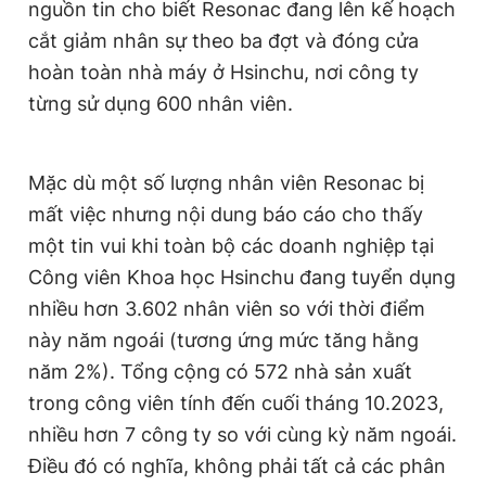
nguồn tin cho biết Resonac đang lên kế hoạch
Giấy phép xuất bản số 110/GP - BTTTT cấp ngày 24.3.2020
cắt giảm nhân sự theo ba đợt và đóng cửa
© 2003-2026 Bản quyền thuộc về Báo Thanh Niên. Cấm sao
chép dưới mọi hình thức nếu không có sự chấp thuận bằng văn
hoàn toàn nhà máy ở Hsinchu, nơi công ty
bản. Phát triển bởi ePi Technologies, JSC.
từng sử dụng 600 nhân viên.
Mặc dù một số lượng nhân viên Resonac bị
mất việc nhưng nội dung báo cáo cho thấy
một tin vui khi toàn bộ các doanh nghiệp tại
Công viên Khoa học Hsinchu đang tuyển dụng
nhiều hơn 3.602 nhân viên so với thời điểm
này năm ngoái (tương ứng mức tăng hằng
năm 2%). Tổng cộng có 572 nhà sản xuất
trong công viên tính đến cuối tháng 10.2023,
nhiều hơn 7 công ty so với cùng kỳ năm ngoái.
Điều đó có nghĩa, không phải tất cả các phân