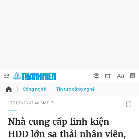
Công nghệ
Tin tức công nghệ
QUẢNG CÁO
ĐẶT BÁO
27/11/2023 07:40 GMT+7
Thông tin tài khoản
Nhà cung cấp linh kiện
Đổi mật khẩu
Chuyên mục
HDD lớn sa thải nhân viên,
Tin đã lưu