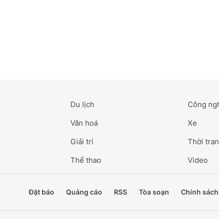
Du lịch
Công ng
Văn hoá
Xe
Giải trí
Thời tran
Thể thao
Video
Đặt báo
Quảng cáo
RSS
Tòa soạn
Chính sách