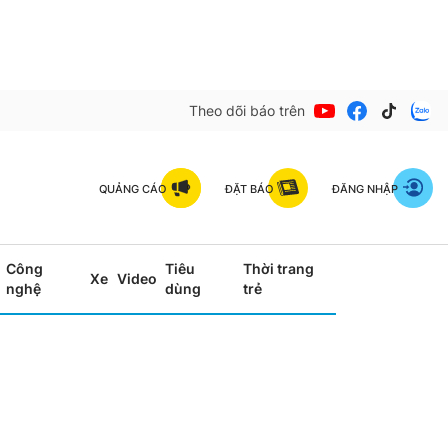
Theo dõi báo trên
QUẢNG CÁO
ĐẶT BÁO
ĐĂNG NHẬP
Công
Tiêu
Thời trang
Xe
Video
nghệ
dùng
trẻ