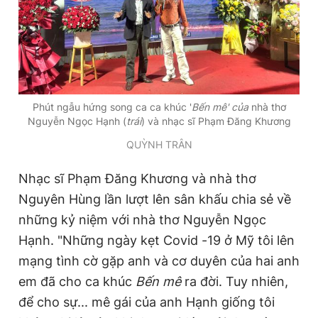
Phút ngẫu hứng song ca ca khúc '
Bến mê' của
nhà thơ
Nguyễn Ngọc Hạnh (
trái
) và nhạc sĩ Phạm Đăng Khương
QUỲNH TRÂN
Nhạc sĩ Phạm Đăng Khương và nhà thơ
Nguyên Hùng lần lượt lên sân khấu chia sẻ về
những kỷ niệm với nhà thơ Nguyễn Ngọc
Hạnh. "Những ngày kẹt Covid -19 ở Mỹ tôi lên
mạng tình cờ gặp anh và cơ duyên của hai anh
em đã cho ca khúc
Bến mê
ra đời. Tuy nhiên,
để cho sự... mê gái của anh Hạnh giống tôi