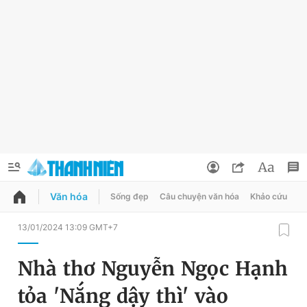
Văn hóa
Sống đẹp
Câu chuyện văn hóa
Khảo cứu
X
QUẢNG CÁO
ĐẶT BÁO
13/01/2024 13:09 GMT+7
Thông tin tài khoản
Nhà thơ Nguyễn Ngọc Hạnh
Đổi mật khẩu
Chuyên mục
tỏa 'Nắng dậy thì' vào
Tin đã lưu