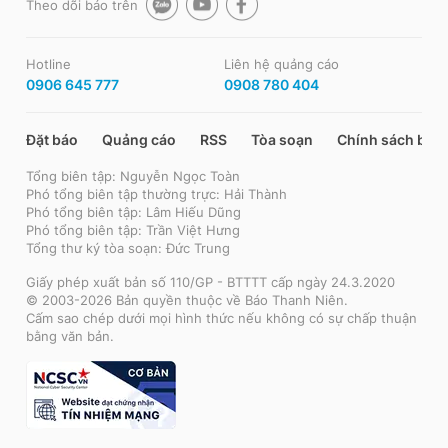
Theo dõi báo trên
Hotline
Liên hệ quảng cáo
0906 645 777
0908 780 404
Đặt báo
Quảng cáo
RSS
Tòa soạn
Chính sách bảo
Tổng biên tập: Nguyễn Ngọc Toàn
Phó tổng biên tập thường trực: Hải Thành
Phó tổng biên tập: Lâm Hiếu Dũng
Phó tổng biên tập: Trần Việt Hưng
Tổng thư ký tòa soạn: Đức Trung
Giấy phép xuất bản số 110/GP - BTTTT cấp ngày 24.3.2020
© 2003-2026 Bản quyền thuộc về Báo Thanh Niên.
Cấm sao chép dưới mọi hình thức nếu không có sự chấp thuận
bằng văn bản.