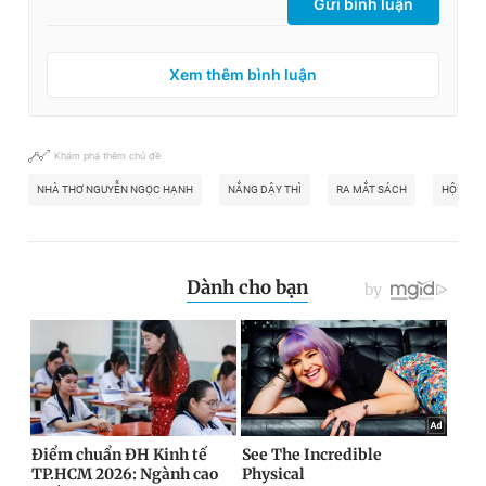
Gửi bình luận
Xem thêm bình luận
Khám phá thêm chủ đề
NHÀ THƠ NGUYỄN NGỌC HẠNH
NẮNG DẬY THÌ
RA MẮT SÁCH
HỘI NHÀ