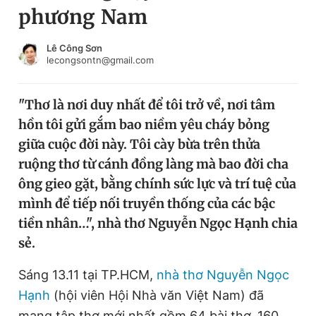
phương Nam
Chuyên mục khác
Tin đã xem
Chào ngày mới
Tin 24h
Lê Công Sơn
lecongsontn@gmail.com
Đăng xuất
Tin thị trường
Tin 360
"Thơ là nơi duy nhất để tôi trở về, nơi tâm
hồn tôi gửi gắm bao niềm yêu cháy bỏng
Video
Magazine
giữa cuộc đời này. Tôi cày bừa trên thửa
ruộng thơ từ cánh đồng làng mà bao đời cha
ông gieo gặt, bằng chính sức lực và trí tuệ của
Sản phẩm khác
mình để tiếp nối truyền thống của các bậc
Tiện ích
Bạn cần biết
tiền nhân…", nhà thơ Nguyễn Ngọc Hạnh chia
sẻ.
Thông tin tòa soạn
Liên hệ quảng cáo
Sáng 13.11 tại TP.HCM,
nhà thơ Nguyễn Ngọc
Hạnh
(hội viên Hội Nhà văn Việt Nam) đã
mang tập thơ mới nhất gồm 64 bài thơ, 160