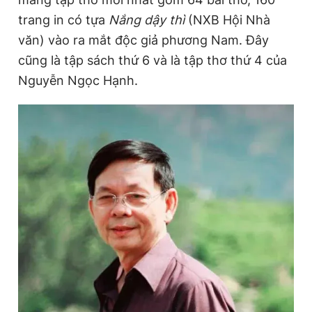
trang in có tựa
Nắng dậy thì
(NXB Hội Nhà
văn) vào ra mắt độc giả phương Nam. Đây
Đọc Thanh Niên trên điện thoại
cũng là tập sách thứ 6 và là tập thơ thứ 4 của
Nguyễn Ngọc Hạnh.
Theo dõi báo trên
Hotline
Liên hệ quảng cáo
0906 645 777
0908 780 404
Đặt báo
Quảng cáo
RSS
Tòa soạn
Chính sách bảo
Tổng biên tập: Nguyễn Ngọc Toàn
Phó tổng biên tập thường trực: Hải Thành
Phó tổng biên tập: Lâm Hiếu Dũng
Phó tổng biên tập: Trần Việt Hưng
Tổng thư ký tòa soạn: Đức Trung