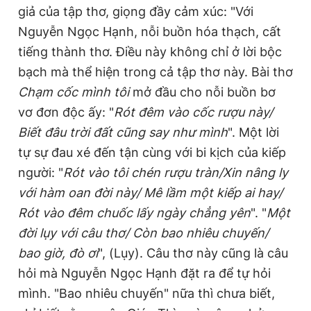
giả của tập thơ, giọng đầy cảm xúc: "Với
Nguyễn Ngọc Hạnh, nỗi buồn hóa thạch, cất
tiếng thành thơ. Điều này không chỉ ở lời bộc
bạch mà thể hiện trong cả tập thơ này. Bài thơ
Chạm cốc mình tôi
mở đầu cho nỗi buồn bơ
vơ đơn độc ấy: "
Rót đêm vào cốc rượu này/
Biết đâu trời đất cũng say như mình
". Một lời
tự sự đau xé đến tận cùng với bi kịch của kiếp
người: "
Rót vào tôi chén rượu tràn/Xin nâng ly
với hàm oan đời này/ Mê lầm một kiếp ai hay/
Rót vào đêm chuốc lấy ngày chẳng yên
". "
Một
đời lụy với câu thơ/ Còn bao nhiêu chuyến/
bao giờ, đò ơi
", (Lụy). Câu thơ này cũng là câu
hỏi mà Nguyễn Ngọc Hạnh đặt ra để tự hỏi
mình. "Bao nhiêu chuyến" nữa thì chưa biết,