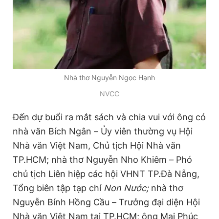
Giấy phép xuất bản số 110/GP - BTTTT cấp ngày 24.3.2020
© 2003-2026 Bản quyền thuộc về Báo Thanh Niên. Cấm sao
chép dưới mọi hình thức nếu không có sự chấp thuận bằng văn
bản. Phát triển bởi ePi Technologies, JSC.
Nhà thơ Nguyễn Ngọc Hạnh
NVCC
Đến dự buổi ra mắt sách và chia vui với ông có
nhà văn Bích Ngân – Ủy viên thường vụ Hội
Nhà văn Việt Nam, Chủ tịch Hội Nhà văn
TP.HCM; nhà thơ Nguyễn Nho Khiêm – Phó
chủ tịch Liên hiệp các hội VHNT TP.Đà Nẵng,
Tổng biên tập tạp chí
Non Nước;
nhà thơ
Nguyễn Bính Hồng Cầu – Trưởng đại diện Hội
Nhà văn Việt Nam tại TP.HCM; ông Mai Phúc