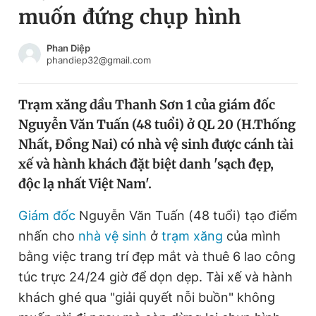
muốn đứng chụp hình
Chuyên mục khác
Tin đã xem
Chào ngày mới
Tin 24h
Phan Diệp
phandiep32@gmail.com
Đăng xuất
Tin thị trường
Tin 360
Trạm xăng dầu Thanh Sơn 1 của giám đốc
Nguyễn Văn Tuấn (48 tuổi) ở QL 20 (H.Thống
Video
Magazine
Nhất, Đồng Nai) có nhà vệ sinh được cánh tài
xế và hành khách đặt biệt danh 'sạch đẹp,
độc lạ nhất Việt Nam'.
Sản phẩm khác
Tiện ích
Giám đốc
Nguyễn Văn Tuấn (48 tuổi) tạo điểm
Bạn cần biết
nhấn cho
nhà vệ sinh
ở
trạm xăng
của mình
bằng việc trang trí đẹp mắt và thuê 6 lao công
Thông tin tòa soạn
Liên hệ quảng cáo
túc trực 24/24 giờ để dọn dẹp. Tài xế và hành
khách ghé qua "giải quyết nỗi buồn" không