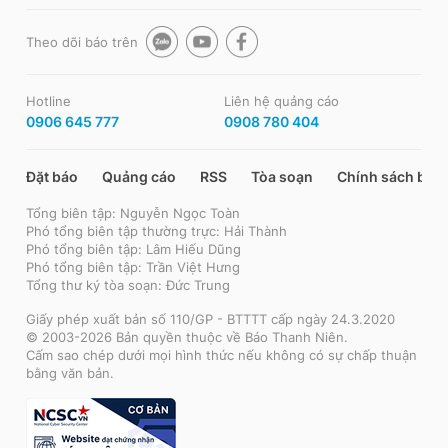
Theo dõi báo trên
Hotline
Liên hệ quảng cáo
0906 645 777
0908 780 404
Đặt báo
Quảng cáo
RSS
Tòa soạn
Chính sách bảo
Tổng biên tập: Nguyễn Ngọc Toàn
Phó tổng biên tập thường trực: Hải Thành
Phó tổng biên tập: Lâm Hiếu Dũng
Phó tổng biên tập: Trần Việt Hưng
Tổng thư ký tòa soạn: Đức Trung
Giấy phép xuất bản số 110/GP - BTTTT cấp ngày 24.3.2020
© 2003-2026 Bản quyền thuộc về Báo Thanh Niên.
Cấm sao chép dưới mọi hình thức nếu không có sự chấp thuận
bằng văn bản.