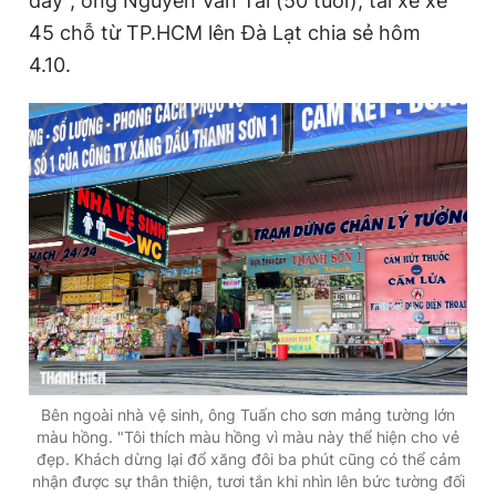
đây", ông Nguyễn Văn Tài (50 tuổi), tài xế xe
Giấy phép xuất bản số 110/GP - BTTTT cấp ngày 24.3.2020
45 chỗ từ TP.HCM lên Đà Lạt chia sẻ hôm
© 2003-2026 Bản quyền thuộc về Báo Thanh Niên. Cấm sao
chép dưới mọi hình thức nếu không có sự chấp thuận bằng văn
4.10.
bản. Phát triển bởi ePi Technologies, JSC.
Bên ngoài nhà vệ sinh, ông Tuấn cho sơn mảng tường lớn
màu hồng. "Tôi thích màu hồng vì màu này thể hiện cho vẻ
đẹp. Khách dừng lại đổ xăng đôi ba phút cũng có thể cảm
nhận được sự thân thiện, tươi tắn khi nhìn lên bức tường đối