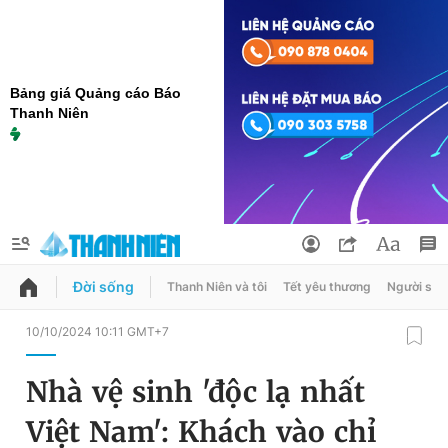
Bảng giá Quảng cáo Báo
Thanh Niên
Đời sống
Thanh Niên và tôi
Tết yêu thương
Người sốn
QUẢNG CÁO
ĐẶT BÁO
10/10/2024 10:11 GMT+7
Thông tin tài khoản
Nhà vệ sinh 'độc lạ nhất
Đổi mật khẩu
Chuyên mục
Việt Nam': Khách vào chỉ
Tin đã lưu