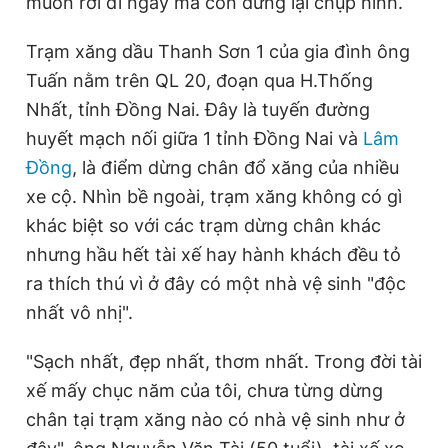
muốn rời đi ngay mà còn dừng lại chụp hình.
Trạm xăng dầu Thanh Sơn 1 của gia đình ông
Đọc Thanh Niên trên điện thoại
Tuấn nằm trên QL 20, đoạn qua H.Thống
Nhất, tỉnh Đồng Nai. Đây là tuyến đường
huyết mạch nối giữa 1 tỉnh Đồng Nai và
Lâm
Đồng
, là điểm dừng chân đổ xăng của nhiều
Theo dõi báo trên
xe cộ. Nhìn bề ngoài, trạm xăng không có gì
khác biệt so với các trạm dừng chân khác
Hotline
Liên hệ quảng cáo
nhưng hầu hết tài xế hay hành khách đều tỏ
0906 645 777
0908 780 404
ra thích thú vì ở đây có một nhà vệ sinh "độc
nhất vô nhị".
Đặt báo
Quảng cáo
RSS
Tòa soạn
Chính sách bảo
"Sạch nhất, đẹp nhất, thơm nhất. Trong đời tài
Tổng biên tập: Nguyễn Ngọc Toàn
Phó tổng biên tập thường trực: Hải Thành
xế mấy chục năm của tôi, chưa từng dừng
Phó tổng biên tập: Lâm Hiếu Dũng
Phó tổng biên tập: Trần Việt Hưng
chân tại trạm xăng nào có nhà vệ sinh như ở
Tổng thư ký tòa soạn: Đức Trung