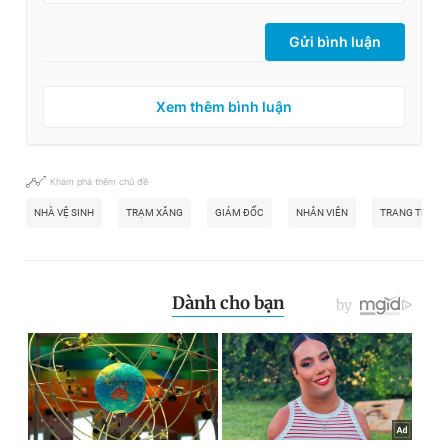
Gửi bình luận
Xem thêm bình luận
Khám phá thêm chủ đề
NHÀ VỆ SINH
TRẠM XĂNG
GIÁM ĐỐC
NHÂN VIÊN
TRANG TRÍ