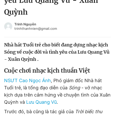
yêu Lưu Quang Vũ - Xuân
Chuyên mục khác
Quỳnh
Tin đã xem
Chào ngày mới
Tin 24h
Trinh Nguyễn
Đăng xuất
trinhthanhnien@gmail.com
Tin thị trường
Tin 360
Nhà hát Tuổi trẻ cho biết đang dựng nhạc kịch
Video
Magazine
Sóng về cuộc đời và tình yêu của Lưu Quang Vũ
- Xuân Quỳnh .
Sản phẩm khác
Cuộc chơi nhạc kịch thuần Việt
Tiện ích
Bạn cần biết
NSƯT Cao Ngọc Ánh
, Phó giám đốc Nhà hát
Tuổi trẻ, là tổng đạo diễn của
Sóng
- vở nhạc
Thông tin tòa soạn
Liên hệ quảng cáo
kịch dựa trên cảm hứng về chuyện tình của Xuân
Quỳnh và
Lưu Quang Vũ
.
Trước đó, bà cũng là tác giả của
Trời biếc thu