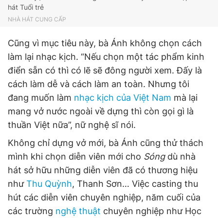
hát Tuổi trẻ
Giấy phép xuất bản số 110/GP - BTTTT cấp ngày 24.3.2020
© 2003-2026 Bản quyền thuộc về Báo Thanh Niên. Cấm sao
NHÀ HÁT CUNG CẤP
chép dưới mọi hình thức nếu không có sự chấp thuận bằng văn
bản. Phát triển bởi ePi Technologies, JSC.
Cũng vì mục tiêu này, bà Ánh không chọn cách
làm lại nhạc kịch. “Nếu chọn một tác phẩm kinh
điển sẵn có thì có lẽ sẽ đông người xem. Đấy là
cách làm dễ và cách làm an toàn. Nhưng tôi
đang muốn làm
nhạc kịch của Việt Nam
mà lại
mang vở nước ngoài về dựng thì còn gọi gì là
thuần Việt nữa”, nữ nghệ sĩ nói.
Không chỉ dựng vở mới, bà Ánh cũng thử thách
mình khi chọn diễn viên mới cho
Sóng
dù nhà
hát sở hữu những diễn viên đã có thương hiệu
như
Thu Quỳnh
, Thanh Sơn… Việc casting thu
hút các diễn viên chuyên nghiệp, năm cuối của
các trường
nghệ thuật
chuyên nghiệp như Học