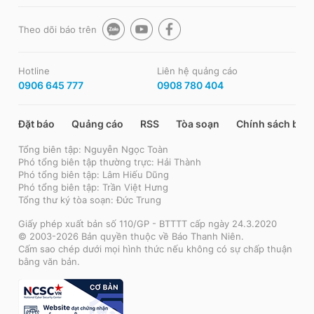
Theo dõi báo trên
Hotline
Liên hệ quảng cáo
0906 645 777
0908 780 404
Đặt báo
Quảng cáo
RSS
Tòa soạn
Chính sách bảo
Tổng biên tập: Nguyễn Ngọc Toàn
Phó tổng biên tập thường trực: Hải Thành
Phó tổng biên tập: Lâm Hiếu Dũng
Phó tổng biên tập: Trần Việt Hưng
Tổng thư ký tòa soạn: Đức Trung
Giấy phép xuất bản số 110/GP - BTTTT cấp ngày 24.3.2020
© 2003-2026 Bản quyền thuộc về Báo Thanh Niên.
Cấm sao chép dưới mọi hình thức nếu không có sự chấp thuận
bằng văn bản.