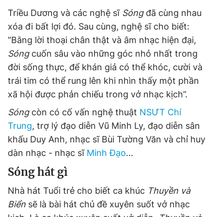
Triều Dương và các nghệ sĩ
Sóng
đã cùng nhau
xóa đi bất lợi đó. Sau cùng, nghệ sĩ cho biết:
“Bằng lời thoại chân thật và âm nhạc hiện đại,
Sóng
cuốn sâu vào những góc nhỏ nhất trong
đời sống thực, để khán giả có thể khóc, cười và
trái tim có thể rung lên khi nhìn thấy một phần
xã hội được phản chiếu trong vở nhạc kịch”.
Sóng
còn có cố vấn nghệ thuật
NSƯT Chí
Trung
, trợ lý đạo diễn Vũ Minh Ly, đạo diễn sân
khấu Duy Anh, nhạc sĩ Bùi Tường Văn và chỉ huy
dàn nhạc - nhạc sĩ
Minh Đạo
...
Sóng hát gì
Nhà hát Tuổi trẻ cho biết ca khúc
Thuyền và
Biển
sẽ là bài hát chủ đề xuyên suốt vở nhạc