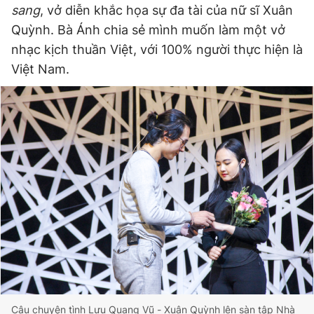
sang
, vở diễn khắc họa sự đa tài của nữ sĩ Xuân
Quỳnh. Bà Ánh chia sẻ mình muốn làm một vở
nhạc kịch thuần Việt, với 100% người thực hiện là
Đọc Thanh Niên trên điện thoại
Việt Nam.
Theo dõi báo trên
Hotline
Liên hệ quảng cáo
0906 645 777
0908 780 404
Đặt báo
Quảng cáo
RSS
Tòa soạn
Chính sách bảo
Tổng biên tập: Nguyễn Ngọc Toàn
Phó tổng biên tập thường trực: Hải Thành
Phó tổng biên tập: Lâm Hiếu Dũng
Phó tổng biên tập: Trần Việt Hưng
Tổng thư ký tòa soạn: Đức Trung
Câu chuyện tình Lưu Quang Vũ - Xuân Quỳnh lên sàn tập Nhà