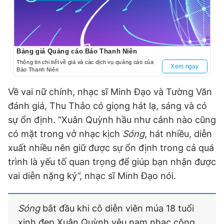
Bảng giá Quảng cáo Báo Thanh Niên
Thông tin chi tiết về giá và các dịch vụ quảng cáo của
Xem ngay
Báo Thanh Niên
Về vai nữ chính, nhạc sĩ Minh Đạo và Tường Văn
đánh giá, Thu Thảo có giọng hát lạ, sáng và có
sự ổn định. “Xuân Quỳnh hầu như cảnh nào cũng
có mặt trong vở nhạc kịch
Sóng
, hát nhiều, diễn
xuất nhiều nên giữ được sự ổn định trong cả quá
trình là yếu tố quan trọng để giúp bạn nhận được
vai diễn nặng ký”, nhạc sĩ Minh Đạo nói.
Sóng
bắt đầu khi cô diễn viên múa 18 tuổi
xinh đẹp Xuân Quỳnh yêu nam nhạc công