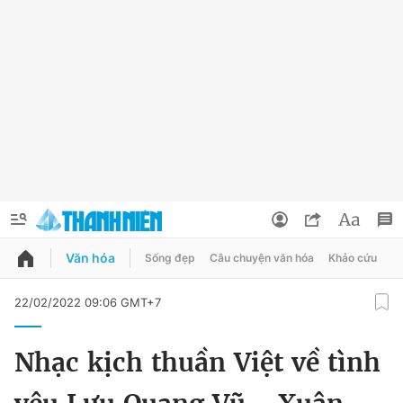
Văn hóa
Sống đẹp
Câu chuyện văn hóa
Khảo cứu
X
QUẢNG CÁO
ĐẶT BÁO
22/02/2022 09:06 GMT+7
Thông tin tài khoản
Nhạc kịch thuần Việt về tình
Đổi mật khẩu
Chuyên mục
Tin đã lưu