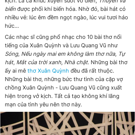
kịch. Là ca khúc xuyên suốt vở diễn,
Thuyền và
biển
được phối khí biến hóa. Nhờ đó, bài hát có
nhiều vẻ: lúc êm đềm ngọt ngào, lúc vui tươi háo
hức...
Các nhạc sĩ cũng phổ nhạc cho 10 bài thơ nổi
tiếng của Xuân Quỳnh và Lưu Quang Vũ như
Sóng
,
Nếu ngày mai em không làm thơ nữa
,
Tự
hát
,
Mắt của trời xanh
,
Nhà chật
. Những bài thơ
ấy ai mê
thơ Xuân Quỳnh
đều đã rất thuộc.
Những bài thơ, những bức thư tình của cặp vợ
chồng Xuân Quỳnh - Lưu Quang Vũ cũng xuất
hiện trong vở kịch. Tất cả tạo không khí lãng
mạn của tình yêu nên thơ này.