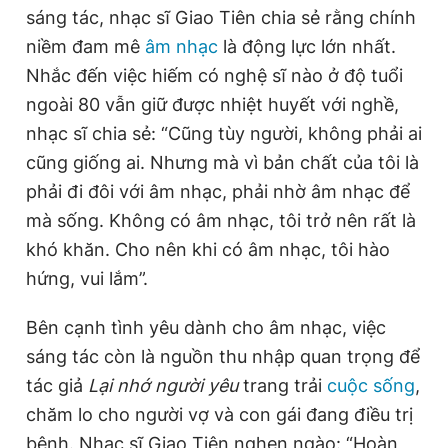
sáng tác, nhạc sĩ Giao Tiên chia sẻ rằng chính
niềm đam mê
âm nhạc
là động lực lớn nhất.
Nhắc đến việc hiếm có nghệ sĩ nào ở độ tuổi
ngoài 80 vẫn giữ được nhiệt huyết với nghề,
nhạc sĩ chia sẻ: “Cũng tùy người, không phải ai
cũng giống ai. Nhưng mà vì bản chất của tôi là
phải đi đôi với âm nhạc, phải nhờ âm nhạc để
mà sống. Không có âm nhạc, tôi trở nên rất là
khó khăn. Cho nên khi có âm nhạc, tôi hào
hứng, vui lắm”.
Bên cạnh tình yêu dành cho âm nhạc, việc
sáng tác còn là nguồn thu nhập quan trọng để
tác giả
Lại nhớ người yêu
trang trải
cuộc sống
,
chăm lo cho người vợ và con gái đang điều trị
bệnh.
Nhạc sĩ Giao Tiên nghẹn ngào: “Hoàn