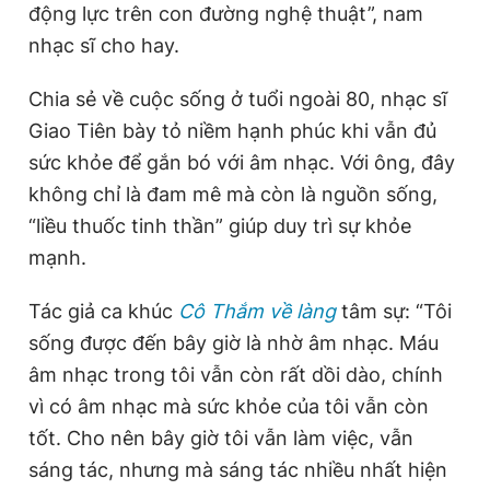
động lực trên con đường nghệ thuật”, nam
Giấy phép xuất bản số 110/GP - BTTTT cấp ngày 24.3.2020
© 2003-2026 Bản quyền thuộc về Báo Thanh Niên. Cấm sao
nhạc sĩ cho hay.
chép dưới mọi hình thức nếu không có sự chấp thuận bằng văn
bản. Phát triển bởi ePi Technologies, JSC.
Chia sẻ về cuộc sống ở tuổi ngoài 80, nhạc sĩ
Giao Tiên bày tỏ niềm hạnh phúc khi vẫn đủ
sức khỏe để gắn bó với âm nhạc. Với ông, đây
không chỉ là đam mê mà còn là nguồn sống,
“liều thuốc tinh thần” giúp duy trì sự khỏe
mạnh.
Tác giả ca khúc
Cô Thắm về làng
tâm sự: “Tôi
sống được đến bây giờ là nhờ âm nhạc. Máu
âm nhạc trong tôi vẫn còn rất dồi dào, chính
vì có âm nhạc mà sức khỏe của tôi vẫn còn
tốt. Cho nên bây giờ tôi vẫn làm việc, vẫn
sáng tác, nhưng mà sáng tác nhiều nhất hiện