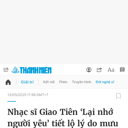
Giải trí
Kết nối
Phim
Truyền hình
Đời nghệ sĩ
QUẢNG CÁO
ĐẶT BÁO
13/05/2025 11:56 GMT+7
Thông tin tài khoản
Nhạc sĩ Giao Tiên ‘Lại nhớ
Đổi mật khẩu
Chuyên mục
người yêu’ tiết lộ lý do mưu
Tin đã lưu