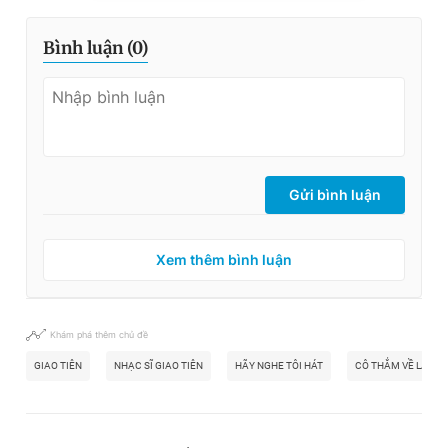
Bình luận (
0
)
Gửi bình luận
Xem thêm bình luận
Khám phá thêm chủ đề
GIAO TIÊN
NHẠC SĨ GIAO TIÊN
HÃY NGHE TÔI HÁT
CÔ THẮM VỀ LÀNG