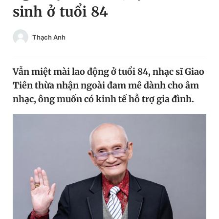
sinh ở tuổi 84
Chuyên mục khác
Tin đã xem
Chào ngày mới
Tin 24h
Thạch Anh
Đăng xuất
Tin thị trường
Tin 360
Vẫn miệt mài lao động ở tuổi 84, nhạc sĩ Giao
Tiên thừa nhận ngoài đam mê dành cho âm
Video
Magazine
nhạc, ông muốn có kinh tế hỗ trợ gia đình.
Sản phẩm khác
Tiện ích
Bạn cần biết
Thông tin tòa soạn
Liên hệ quảng cáo