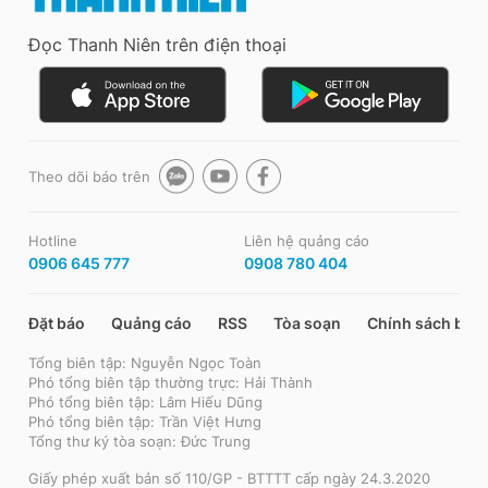
Đọc Thanh Niên trên điện thoại
Theo dõi báo trên
Hotline
Liên hệ quảng cáo
0906 645 777
0908 780 404
Đặt báo
Quảng cáo
RSS
Tòa soạn
Chính sách bảo
Tổng biên tập: Nguyễn Ngọc Toàn
Phó tổng biên tập thường trực: Hải Thành
Phó tổng biên tập: Lâm Hiếu Dũng
Phó tổng biên tập: Trần Việt Hưng
Tổng thư ký tòa soạn: Đức Trung
Giấy phép xuất bản số 110/GP - BTTTT cấp ngày 24.3.2020