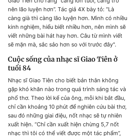
Giao Tiên cho rằng “càng lớn tuổi, càng trở
nên lão luyện hơn”. Tác giả 4X bày tỏ: “Là
càng già thì càng lão luyện hơn. Mình có nhiều
kinh nghiệm, hiểu biết nhiều hơn, nên mình sẽ
viết những bài hát hay hơn. Câu từ mình viết
sẽ mặn mà, sắc sảo hơn so với trước đây".
Cuộc sống của nhạc sĩ Giao Tiên ở
tuổi 84
Nhạc sĩ Giao Tiên cho biết bản thân không
gặp khó khăn nào trong quá trình sáng tác và
phổ thơ. Theo lời kể của ông, mỗi khi bắt đầu,
chỉ cần khoảng 10 phút để nghiên cứu bài thơ,
sau đó những giai điệu, nốt nhạc sẽ tự nhiên
xuất hiện. “Chỉ cần xuất hiện chừng 5,7 nốt
nhạc thì tôi có thể viết được một tác phẩm”,