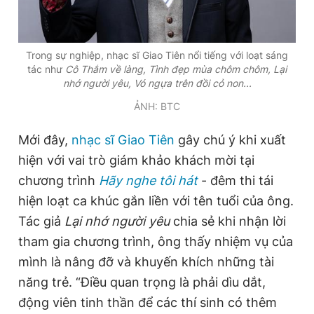
Đọc Thanh Niên trên điện thoại
Trong sự nghiệp, nhạc sĩ Giao Tiên nổi tiếng với loạt sáng
tác như
Cô Thắm về làng, Tình đẹp mùa chôm chôm, Lại
nhớ người yêu, Vó ngựa trên đồi cỏ non...
ẢNH: BTC
Theo dõi báo trên
Mới đây,
nhạc sĩ Giao Tiên
gây chú ý khi xuất
hiện với vai trò giám khảo khách mời tại
Hotline
Liên hệ quảng cáo
chương trình
Hãy nghe tôi hát
- đêm thi tái
0906 645 777
0908 780 404
hiện loạt ca khúc gắn liền với tên tuổi của ông.
Tác giả
Lại nhớ người yêu
chia sẻ khi nhận lời
Đặt báo
Quảng cáo
RSS
Tòa soạn
Chính sách bảo
tham gia chương trình, ông thấy nhiệm vụ của
Tổng biên tập: Nguyễn Ngọc Toàn
mình là
nâng đỡ và khuyến khích những tài
Phó tổng biên tập thường trực: Hải Thành
Phó tổng biên tập: Lâm Hiếu Dũng
năng trẻ. “Điều quan trọng là phải dìu dắt,
Phó tổng biên tập: Trần Việt Hưng
động viên tinh thần để các thí sinh có thêm
Tổng thư ký tòa soạn: Đức Trung