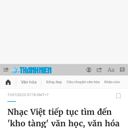
Văn hóa
Sống đẹp
Câu chuyện văn hóa
Khảo cứu
X
QUẢNG CÁO
ĐẶT BÁO
11/07/2023 07:19 GMT+7
Thông tin tài khoản
Nhạc Việt tiếp tục tìm đến
Đổi mật khẩu
Chuyên mục
'kho tàng' văn học, văn hóa
Tin đã lưu