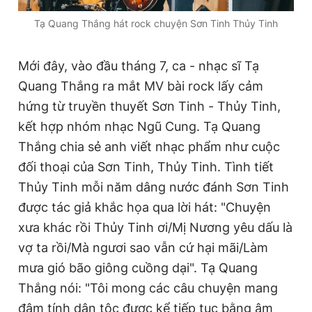
Tạ Quang Thắng hát rock chuyện Sơn Tinh Thủy Tinh
Mới đây, vào đầu tháng 7, ca - nhạc sĩ Tạ
Quang Thắng ra mắt MV bài rock lấy cảm
hứng từ truyền thuyết Sơn Tinh - Thủy Tinh,
kết hợp nhóm nhạc Ngũ Cung. Tạ Quang
Thắng chia sẻ anh viết nhạc phẩm như cuộc
đối thoại của Sơn Tinh, Thủy Tinh. Tình tiết
Thủy Tinh mỗi năm dâng nước đánh Sơn Tinh
được tác giả khắc họa qua lời hát: "Chuyện
xưa khác rồi Thủy Tinh ơi/Mị Nương yêu dấu là
vợ ta rồi/Mà ngươi sao vẫn cứ hại mãi/Làm
mưa gió bão giông cuồng dại". Tạ Quang
Thắng nói: "Tôi mong các câu chuyện mang
đậm tính dân tộc được kể tiếp tục bằng âm