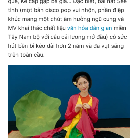
quẻ, Kẻ cắp gặp bà già... Đặc biệt, bài hát See
tình (một bản disco pop vui nhộn, phần điệp
khúc mang một chút âm hưởng ngũ cung và
Đọc Thanh Niên trên điện thoại
MV khai thác chất liệu
văn hóa dân gian
miền
Tây Nam bộ với câu cải lương mở đầu) có sức
hút bền bỉ kéo dài hơn 2 năm và đã vụt sáng
trên toàn cầu.
Theo dõi báo trên
Hotline
Liên hệ quảng cáo
0906 645 777
0908 780 404
Đặt báo
Quảng cáo
RSS
Tòa soạn
Chính sách bảo
Tổng biên tập: Nguyễn Ngọc Toàn
Phó tổng biên tập thường trực: Hải Thành
Phó tổng biên tập: Lâm Hiếu Dũng
Phó tổng biên tập: Trần Việt Hưng
Tổng thư ký tòa soạn: Đức Trung