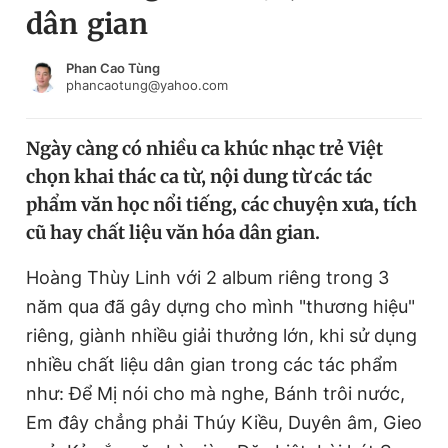
dân gian
Chuyên mục khác
Tin đã xem
Chào ngày mới
Tin 24h
Phan Cao Tùng
phancaotung@yahoo.com
Đăng xuất
Tin thị trường
Tin 360
Ngày càng có nhiều ca khúc nhạc trẻ Việt
chọn khai thác ca từ, nội dung từ các tác
Video
Magazine
phẩm văn học nổi tiếng, các chuyện xưa, tích
cũ hay chất liệu văn hóa dân gian.
Sản phẩm khác
Hoàng Thùy Linh với 2 album riêng trong 3
Tiện ích
Bạn cần biết
năm qua đã gây dựng cho mình "thương hiệu"
riêng, giành nhiều giải thưởng lớn, khi sử dụng
nhiều chất liệu dân gian trong các tác phẩm
Thông tin tòa soạn
Liên hệ quảng cáo
như: Để Mị nói cho mà nghe, Bánh trôi nước,
Em đây chẳng phải Thúy Kiều, Duyên âm, Gieo