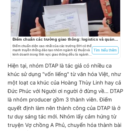
Điểm chuẩn các trường giao thông: logistics và quản lý chuỗi cung ứng thuộc nhóm cao nhất
Điểm chuẩn diện cao nhất của các trường ĐH có thế
mạnh truyền thống đào tạo nhóm ngành kỹ thuật và
Tìm hiểu thêm
kinh doanh trong lĩnh vực giao thông đều là ngành
logistics và quản lý chuỗi cung ứng.
Hiện tại, nhóm DTAP là tác giả có nhiều ca
khúc sử dụng "vốn liếng" từ văn hóa Việt, như
một loạt ca khúc của Hoàng Thùy Linh hay cả
Đức Phúc với Người ơi người ở đừng về... DTAP
là nhóm producer gồm 3 thành viên. Điểm
quyết định làm nên thành công của DTAP là ở
tư duy sáng tác mới. Nhóm lấy cảm hứng từ
truyện Vợ chồng A Phủ, chuyển hóa thành bài