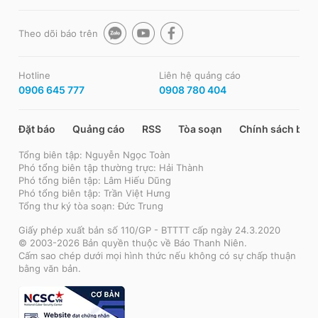
Theo dõi báo trên
Hotline
Liên hệ quảng cáo
0906 645 777
0908 780 404
Đặt báo
Quảng cáo
RSS
Tòa soạn
Chính sách bảo
Tổng biên tập: Nguyễn Ngọc Toàn
Phó tổng biên tập thường trực: Hải Thành
Phó tổng biên tập: Lâm Hiếu Dũng
Phó tổng biên tập: Trần Việt Hưng
Tổng thư ký tòa soạn: Đức Trung
Giấy phép xuất bản số 110/GP - BTTTT cấp ngày 24.3.2020
© 2003-2026 Bản quyền thuộc về Báo Thanh Niên.
Cấm sao chép dưới mọi hình thức nếu không có sự chấp thuận
bằng văn bản.