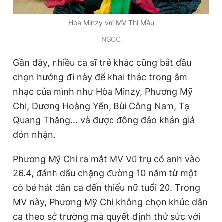
Giấy phép xuất bản số 110/GP - BTTTT cấp ngày 24.3.2020
© 2003-2026 Bản quyền thuộc về Báo Thanh Niên. Cấm sao
Hòa Minzy với MV Thị Mầu
chép dưới mọi hình thức nếu không có sự chấp thuận bằng văn
bản. Phát triển bởi ePi Technologies, JSC.
NSCC
Gần đây, nhiều ca sĩ trẻ khác cũng bắt đầu
chọn hướng đi này để khai thác trong âm
nhạc của mình như Hòa Minzy, Phương Mỹ
Chi, Dương Hoàng Yến, Bùi Công Nam, Tạ
Quang Thắng… và được đông đảo khán giả
đón nhận.
Phương Mỹ Chi ra mắt MV Vũ trụ có anh vào
26.4, đánh dấu chặng đường 10 năm từ một
cô bé hát dân ca đến thiếu nữ tuổi 20. Trong
MV này, Phương Mỹ Chi không chọn khúc dân
ca theo sở trường mà quyết định thử sức với