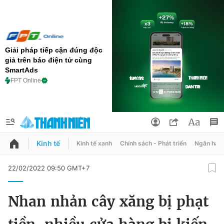
Giải pháp tiếp cận đúng độc
giả trên báo điện tử cùng
SmartAds
FPT Online
Kinh tế
Kinh tế xanh
Chính sách - Phát triển
Ngân hàn
QUẢNG CÁO
ĐẶT BÁO
22/02/2022 09:50 GMT+7
Thông tin tài khoản
Nhan nhản cây xăng bị phạt
Đổi mật khẩu
Chuyên mục
Tin đã lưu