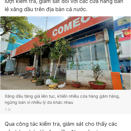
lượt kiểm tra, giám sát đối với các cửa hàng bán
lẻ xăng dầu trên địa bàn cả nước.
Đọc Thanh Niên trên điện thoại
Theo dõi báo trên
Hotline
Liên hệ quảng cáo
0906 645 777
0908 780 404
Đặt báo
Quảng cáo
RSS
Tòa soạn
Chính sách bảo
Xăng dầu tăng giá liên tục, khiến nhiều cửa hàng găm hàng,
ngừng bán vì nhiều lý do khác nhau
Tổng biên tập: Nguyễn Ngọc Toàn
T.N
Phó tổng biên tập thường trực: Hải Thành
Phó tổng biên tập: Lâm Hiếu Dũng
Phó tổng biên tập: Trần Việt Hưng
Qua công tác kiểm tra, giám sát cho thấy các
Tổng thư ký tòa soạn: Đức Trung