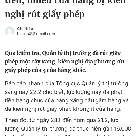
tiền, nhiều cửa hàng bị kiến
Chuyên mục khác
nghị rút giấy phép
Tin đã xem
Chào ngày mới
Tin 24h
Chí Hiếu
Đăng xuất
hieub48@gmail.com
Tin thị trường
Tin 360
Qua kiểm tra, Quản lý thị trường đã rút giấy
Video
Magazine
phép một cây xăng, kiến nghị địa phương rút
giấy phép của 3 cửa hàng khác.
Sản phẩm khác
Báo cáo nhanh của Tổng cục Quản lý thị trường
sáng nay 22.2 cho biết, lực lượng này đã phạt
Tiện ích
Bạn cần biết
tiền hàng chục cửa hàng xăng dầu găm hàng và
đã kiến nghị rút giấy phép không ít cửa hàng.
Thông tin tòa soạn
Liên hệ quảng cáo
Theo đó, từ ngày 28.1 đến hôm qua 21.2, lực
lượng Quản lý thị trường đã thực hiện gần 16.000