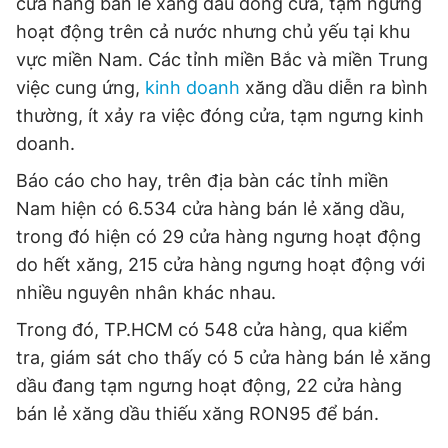
cửa hàng bán lẻ xăng dầu đóng cửa, tạm ngưng
Giấy phép xuất bản số 110/GP - BTTTT cấp ngày 24.3.2020
hoạt động trên cả nước nhưng chủ yếu tại khu
© 2003-2026 Bản quyền thuộc về Báo Thanh Niên. Cấm sao
chép dưới mọi hình thức nếu không có sự chấp thuận bằng văn
vực miền Nam. Các tỉnh miền Bắc và miền Trung
bản. Phát triển bởi ePi Technologies, JSC.
việc cung ứng,
kinh doanh
xăng dầu diễn ra bình
thường, ít xảy ra việc đóng cửa, tạm ngưng kinh
doanh.
Báo cáo cho hay, trên địa bàn các tỉnh miền
Nam hiện có 6.534 cửa hàng bán lẻ xăng dầu,
trong đó hiện có 29 cửa hàng ngưng hoạt động
do hết xăng, 215 cửa hàng ngưng hoạt động với
nhiều nguyên nhân khác nhau.
Trong đó, TP.HCM có 548 cửa hàng, qua kiểm
tra, giám sát cho thấy có 5 cửa hàng bán lẻ xăng
dầu đang tạm ngưng hoạt động, 22 cửa hàng
bán lẻ xăng dầu thiếu xăng RON95 để bán.