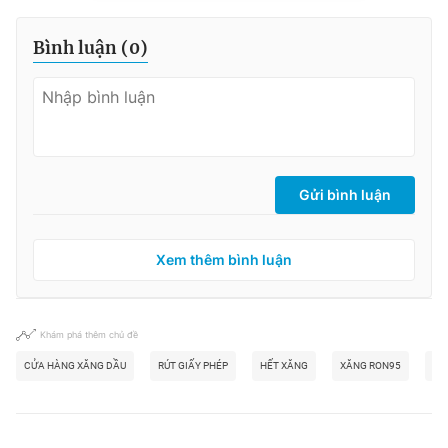
Bình luận (
0
)
Gửi bình luận
Xem thêm bình luận
Khám phá thêm chủ đề
CỬA HÀNG XĂNG DẦU
RÚT GIẤY PHÉP
HẾT XĂNG
XĂNG RON95
TH