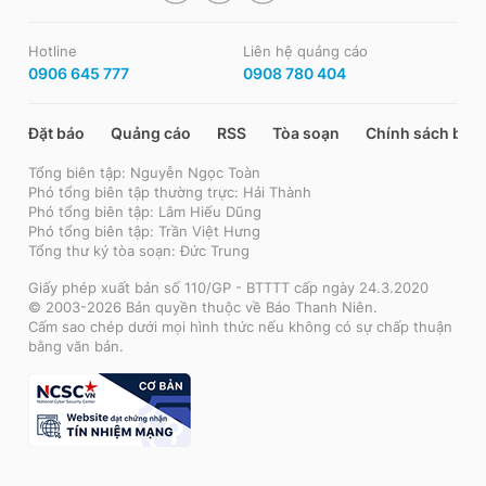
Hotline
Liên hệ quảng cáo
0906 645 777
0908 780 404
Đặt báo
Quảng cáo
RSS
Tòa soạn
Chính sách bảo
Tổng biên tập: Nguyễn Ngọc Toàn
Phó tổng biên tập thường trực: Hải Thành
Phó tổng biên tập: Lâm Hiếu Dũng
Phó tổng biên tập: Trần Việt Hưng
Tổng thư ký tòa soạn: Đức Trung
Giấy phép xuất bản số 110/GP - BTTTT cấp ngày 24.3.2020
© 2003-2026 Bản quyền thuộc về Báo Thanh Niên.
Cấm sao chép dưới mọi hình thức nếu không có sự chấp thuận
bằng văn bản.