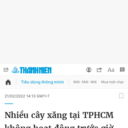
Tiêu dùng thông minh
Mới- Mới- Mới
Mua một chạm
QUẢNG CÁO
ĐẶT BÁO
21/02/2022 14:13 GMT+7
Thông tin tài khoản
Nhiều cây xăng tại TPHCM
Đổi mật khẩu
Chuyên mục
Tin đã lưu