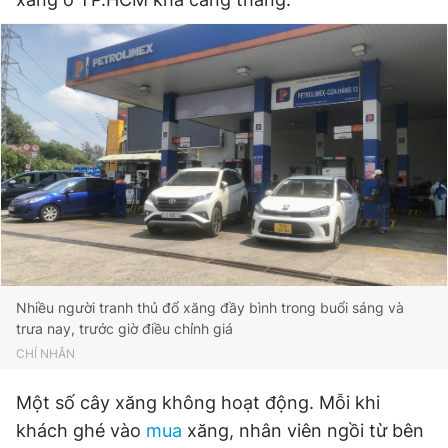
Đọc Thanh Niên trên điện thoại
Theo dõi báo trên
Hotline
Liên hệ quảng cáo
0906 645 777
0908 780 404
Nhiều người tranh thủ đổ xăng đầy bình trong buổi sáng và
Đặt báo
Quảng cáo
RSS
Tòa soạn
Chính sách bảo
trưa nay, trước giờ điều chỉnh giá
CHÍ NHÂN
Tổng biên tập: Nguyễn Ngọc Toàn
Phó tổng biên tập thường trực: Hải Thành
Phó tổng biên tập: Lâm Hiếu Dũng
Một số cây xăng
không hoạt động. Mỗi khi
Phó tổng biên tập: Trần Việt Hưng
khách ghé vào
mua
xăng,
nhân viên ngồi từ bên
Tổng thư ký tòa soạn: Đức Trung