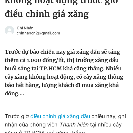
không hoạt động trước giờ
Chuyên mục khác
điều chỉnh giá xăng
Tin đã xem
Chào ngày mới
Tin 24h
Chí Nhân
Đăng xuất
chinhancn2@gmail.com
Tin thị trường
Tin 360
Trước dự báo chiều nay giá xăng dầu sẽ tăng
Video
Magazine
thêm cả 1.000 đồng/lít, thị trường xăng dầu
buổi sáng tại TP.HCM khá căng thẳng. Nhiều
cây xăng không hoạt động, có cây xăng thông
Sản phẩm khác
báo hết hàng, lượng khách đi mua xăng khá
Tiện ích
Bạn cần biết
đông....
Thông tin tòa soạn
Liên hệ quảng cáo
Trước giờ
điều chỉnh giá xăng dầu
chiều nay, ghi
nhận của phóng viên
Thanh Niên
tại nhiều cây
xăng ở TP.HCM khá căng thẳng.