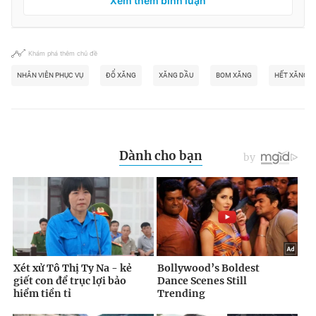
Xem thêm bình luận
Khám phá thêm chủ đề
NHÂN VIÊN PHỤC VỤ
ĐỔ XĂNG
XĂNG DẦU
BOM XĂNG
HẾT XĂNG