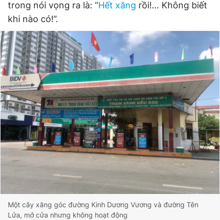
trong nói vọng ra là: “
Hết xăng
rồi!… Không biết
Giấy phép xuất bản số 110/GP - BTTTT cấp ngày 24.3.2020
khi nào có!”.
© 2003-2026 Bản quyền thuộc về Báo Thanh Niên. Cấm sao
chép dưới mọi hình thức nếu không có sự chấp thuận bằng văn
bản. Phát triển bởi ePi Technologies, JSC.
Một cây xăng góc đường Kinh Dương Vương và đường Tên
Lửa, mở cửa nhưng không hoạt động