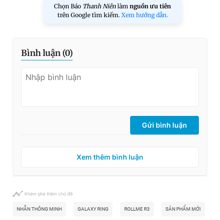
Chọn Báo
Thanh Niên
làm
nguồn ưu tiên
trên Google tìm kiếm.
Xem hướng dẫn.
Bình luận (
0
)
Gửi bình luận
Xem thêm bình luận
Khám phá thêm chủ đề
NHẪN THÔNG MINH
GALAXY RING
ROLLME R3
SẢN PHẨM MỚI
T