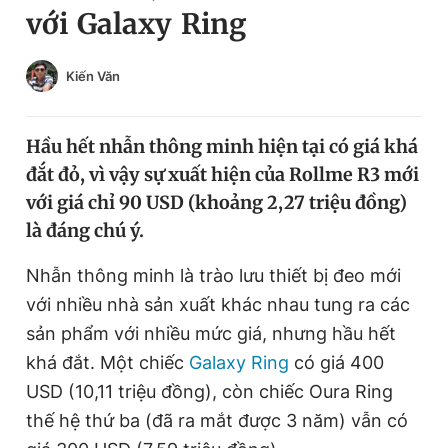
với Galaxy Ring
Chuyên mục khác
Tin đã xem
Chào ngày mới
Tin 24h
Kiến Văn
Đăng xuất
Tin thị trường
Tin 360
Hầu hết nhẫn thông minh hiện tại có giá khá
đắt đỏ, vì vậy sự xuất hiện của Rollme R3 mới
Video
Magazine
với giá chỉ 90 USD (khoảng 2,27 triệu đồng)
là đáng chú ý.
Sản phẩm khác
Nhẫn thông minh là trào lưu thiết bị đeo mới
với nhiều nhà sản xuất khác nhau tung ra các
Tiện ích
Bạn cần biết
sản phẩm với nhiều mức giá, nhưng hầu hết
khá đắt. Một chiếc
Galaxy Ring
có giá 400
Thông tin tòa soạn
Liên hệ quảng cáo
USD (10,11 triệu đồng), còn chiếc Oura Ring
thế hệ thứ ba (đã ra mắt được 3 năm) vẫn có