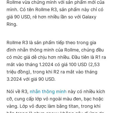
Rollme vừa chứng minh với sản phẩm mới của
Giấy phép xuất bản số 110/GP - BTTTT cấp ngày 24.3.2020
mình. Có tên Rollme R3, sản phẩm này chỉ có
© 2003-2026 Bản quyền thuộc về Báo Thanh Niên. Cấm sao
chép dưới mọi hình thức nếu không có sự chấp thuận bằng văn
giá 90 USD, rẻ hơn nhiều lần so với Galaxy
bản. Phát triển bởi ePi Technologies, JSC.
Ring.
Rollme R3 là sản phẩm tiếp theo trong gia
đình nhẫn thông minh của Rollme, chúng đều
có mức giá dễ chịu hơn nhiều. Đầu tiên là R1 ra
mắt vào tháng 1.2024 có giá 100 USD (2,53
triệu đồng), trong khi R2 ra mắt vào tháng
3.2024 với giá 90 USD.
Nói về R3,
nhẫn thông minh
này có nhiều kích
cỡ, cung cấp lớp vỏ ngoài màu đen, bạc hoặc
vàng. Lớp vỏ được làm bằng titan, trong khi