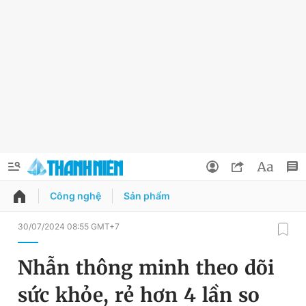
Công nghệ
Sản phẩm
QUẢNG CÁO
ĐẶT BÁO
30/07/2024 08:55 GMT+7
Thông tin tài khoản
Nhẫn thông minh theo dõi
Đổi mật khẩu
Chuyên mục
sức khỏe, rẻ hơn 4 lần so
Tin đã lưu