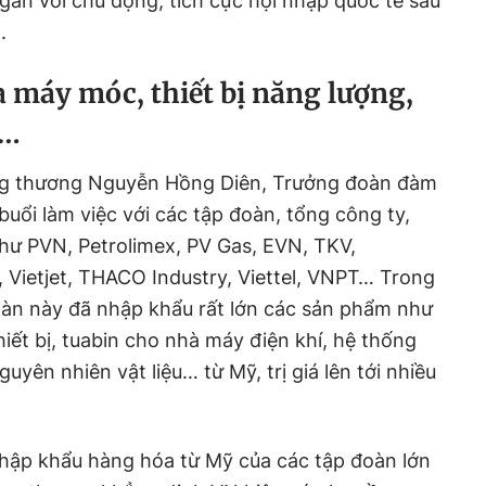
 gắn với chủ động, tích cực hội nhập quốc tế sâu
.
 máy móc, thiết bị năng lượng,
y…
ng thương Nguyễn Hồng Diên, Trưởng đoàn đàm
buổi làm việc với các tập đoàn, tổng công ty,
hư PVN, Petrolimex, PV Gas, EVN, TKV,
, Vietjet, THACO Industry, Viettel, VNPT… Trong
àn này đã nhập khẩu rất lớn các sản phẩm như
iết bị, tuabin cho nhà máy điện khí, hệ thống
guyên nhiên vật liệu… từ Mỹ, trị giá lên tới nhiều
nhập khẩu hàng hóa từ Mỹ của các tập đoàn lớn