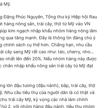
à Mỹ.
ng Đặng Phúc Nguyên, Tổng thư ký Hiệp hội Rau
t hàng nông sản, trái cây, thịt từ Mỹ vào VN
 giúp kim ngạch nhập khẩu nhóm hàng nông lâm
ng qua tăng mạnh. Đây là thông tin đáng chú ý
 chính sách cụ thể hơn. Chẳng hạn, nhu cầu
rái cây sang Mỹ rất cao như: táo, cherry, nho…
cao nhất lên đến 20%. Nếu nhóm hàng này được
c chắn nhập khẩu nông sản trái cây từ Mỹ đạt
.
ng lớn đậu tương (đậu nành), bắp, trái cây, thịt
ỹ. Nhu cầu tiêu thụ của người dân là có thật và
 cho trái cây Mỹ, kỳ vọng các nhà làm chính
 Thứ 2, với nhóm hàng đậu nành, tiêu thụ nhóm