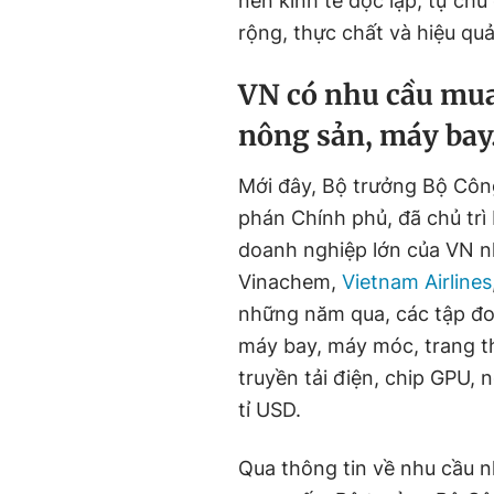
nền kinh tế độc lập, tự chủ
rộng, thực chất và hiệu quả
VN có nhu cầu mua
nông sản, máy ba
Mới đây, Bộ trưởng Bộ Cô
phán Chính phủ, đã chủ trì 
doanh nghiệp lớn của VN n
Vinachem,
Vietnam Airlines
những năm qua, các tập đo
máy bay, máy móc, trang th
truyền tải điện, chip GPU, n
tỉ USD.
Qua thông tin về nhu cầu 