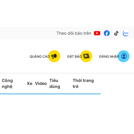
Theo dõi báo trên
QUẢNG CÁO
ĐẶT BÁO
ĐĂNG NHẬP
Công
Tiêu
Thời trang
Xe
Video
nghệ
dùng
trẻ