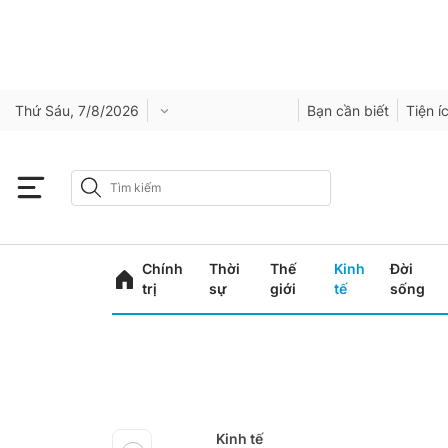
Thứ Sáu, 7/8/2026
Bạn cần biết
Tiện í
Chính
Thời
Thế
Kinh
Đời
trị
sự
giới
tế
sống
Kinh tế