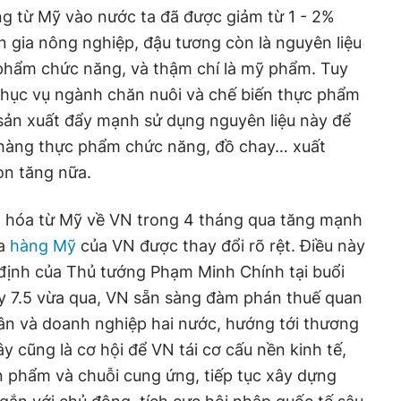
g từ Mỹ vào nước ta đã được giảm từ 1 - 2%
 gia nông nghiệp, đậu tương còn là nguyên liệu
 phẩm chức năng, và thậm chí là mỹ phẩm. Tuy
 phục vụ ngành chăn nuôi và chế biến thực phẩm
sản xuất đẩy mạnh sử dụng nguyên liệu này để
 hàng thực phẩm chức năng, đồ chay… xuất
òn tăng nữa.
g hóa từ Mỹ về VN trong 4 tháng qua tăng mạnh
ua
hàng Mỹ
của VN được thay đổi rõ rệt. Điều này
định của Thủ tướng Phạm Minh Chính tại buổi
y 7.5 vừa qua, VN sẵn sàng đàm phán thuế quan
 dân và doanh nghiệp hai nước, hướng tới thương
y cũng là cơ hội để VN tái cơ cấu nền kinh tế,
n phẩm và chuỗi cung ứng, tiếp tục xây dựng