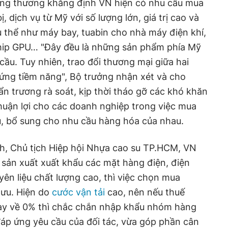
ông thương khẳng định VN hiện có nhu cầu mua
, dịch vụ từ Mỹ với số lượng lớn, giá trị cao và
 thể như máy bay, tuabin cho nhà máy điện khí,
 chip GPU… "Đây đều là những sản phẩm phía Mỹ
ầu. Tuy nhiên, trao đổi thương mại giữa hai
ứng tiềm năng", Bộ trưởng nhận xét và cho
ẩn trương rà soát, kịp thời tháo gỡ các khó khăn
huận lợi cho các doanh nghiệp trong việc mua
u, bổ sung cho nhu cầu hàng hóa của nhau.
, Chủ tịch Hiệp hội Nhựa cao su TP.HCM, VN
sản xuất xuất khẩu các mặt hàng điện, điện
yên liệu chất lượng cao, thì việc chọn mua
i ưu. Hiện do
cước vận tải
cao, nên nếu thuế
ày về 0% thì chắc chắn nhập khẩu nhóm hàng
đáp ứng yêu cầu của đối tác, vừa góp phần cân