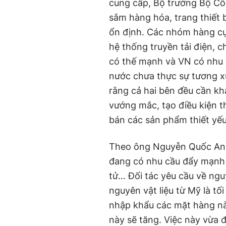
cung cấp, Bộ trưởng Bộ C
sắm hàng hóa, trang thiết bị
ổn định. Các nhóm hàng cụ
hệ thống truyền tải điện,
có thế mạnh và VN có nhu c
nước chưa thực sự tương x
rằng cả hai bên đều cần kh
vướng mắc, tạo điều kiện t
bán các sản phẩm thiết yế
Theo ông Nguyễn Quốc Anh
đang có nhu cầu đẩy mạnh 
tử… Đối tác yêu cầu về ngu
nguyên vật liệu từ Mỹ là tố
nhập khẩu các mặt hàng n
này sẽ tăng. Việc này vừa 