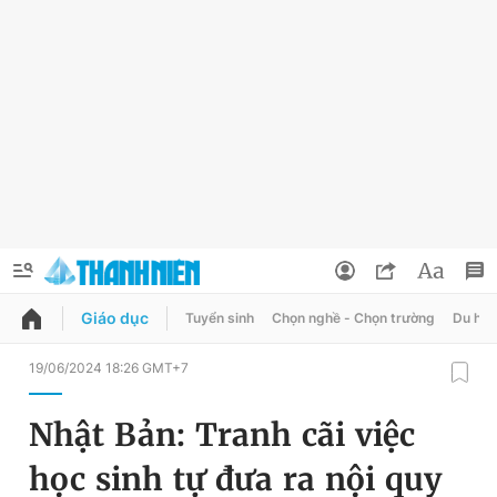
Giáo dục
Tuyển sinh
Chọn nghề - Chọn trường
Du học
QUẢNG CÁO
ĐẶT BÁO
19/06/2024 18:26 GMT+7
Thông tin tài khoản
Nhật Bản: Tranh cãi việc
Đổi mật khẩu
Chuyên mục
học sinh tự đưa ra nội quy
Tin đã lưu