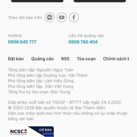
Theo dõi báo trên
Hotline
Liên hệ quảng cáo
0906 645 777
0908 780 404
Đặt báo
Quảng cáo
RSS
Tòa soạn
Chính sách bảo
Tổng biên tập: Nguyễn Ngọc Toàn
Phó tổng biên tập thường trực: Hải Thành
Phó tổng biên tập: Lâm Hiếu Dũng
Phó tổng biên tập: Trần Việt Hưng
Tổng thư ký tòa soạn: Đức Trung
Giấy phép xuất bản số 110/GP - BTTTT cấp ngày 24.3.2020
© 2003-2026 Bản quyền thuộc về Báo Thanh Niên.
Cấm sao chép dưới mọi hình thức nếu không có sự chấp thuận
bằng văn bản.