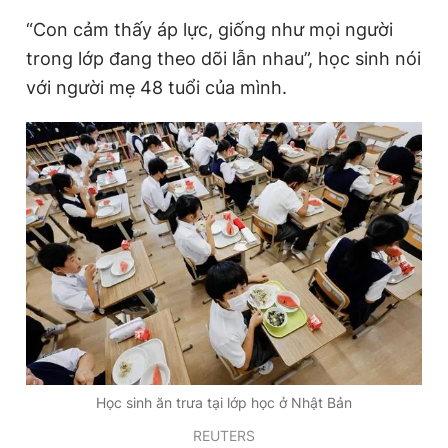
Giấy phép xuất bản số 110/GP - BTTTT cấp ngày 24.3.2020
“Con cảm thấy áp lực, giống như mọi người
© 2003-2026 Bản quyền thuộc về Báo Thanh Niên. Cấm sao
chép dưới mọi hình thức nếu không có sự chấp thuận bằng văn
trong lớp đang theo dõi lẫn nhau”, học sinh nói
bản. Phát triển bởi ePi Technologies, JSC.
với người mẹ 48 tuổi của mình.
Học sinh ăn trưa tại lớp học ở Nhật Bản
REUTERS