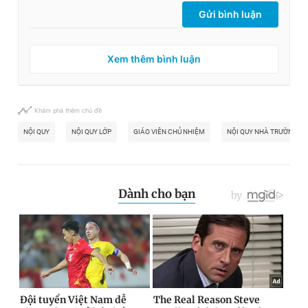
Gửi bình luận
Xem thêm bình luận
Khám phá thêm chủ đề
NỘI QUY
NỘI QUY LỚP
GIÁO VIÊN CHỦ NHIỆM
NỘI QUY NHÀ TRƯỜNG