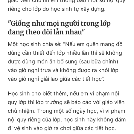
giáo viên chủ nhiệm thông báo một số nội quy
riêng cho lớp do học sinh tự xây dựng.
Đọc Thanh Niên trên điện thoại
"Giống như mọi người trong lớp
đang theo dõi lẫn nhau"
Một học sinh chia sẻ: "Nếu em quên mang đồ
dùng cần thiết đến lớp nhiều lần thì sẽ không
Theo dõi báo trên
được dùng món ăn bổ sung (sau bữa chính)
vào giờ nghỉ trưa và không được ra khỏi lớp
Hotline
Liên hệ quảng cáo
vào giờ nghỉ giải lao giữa các tiết học”.
0906 645 777
0908 780 404
Học sinh cho biết thêm, nếu em vi phạm nội
Đặt báo
Quảng cáo
RSS
Tòa soạn
Chính sách bảo
quy lớp thì lớp trưởng sẽ báo cáo với giáo viên
Tổng biên tập: Nguyễn Ngọc Toàn
chủ nhiệm. Trong một số ngày học, vì vi phạm
Phó tổng biên tập thường trực: Hải Thành
nội quy riêng của lớp, học sinh này không dám
Phó tổng biên tập: Lâm Hiếu Dũng
Phó tổng biên tập: Trần Việt Hưng
đi vệ sinh vào giờ ra chơi giữa các tiết học.
Tổng thư ký tòa soạn: Đức Trung