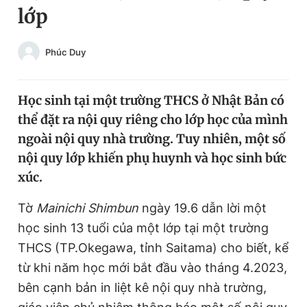
lớp
Chuyên mục khác
Tin đã xem
Chào ngày mới
Tin 24h
Phúc Duy
Đăng xuất
Tin thị trường
Tin 360
Học sinh tại một trường THCS ở Nhật Bản có
thể đặt ra nội quy riêng cho lớp học của mình
Video
Magazine
ngoài nội quy nhà trường. Tuy nhiên, một số
nội quy lớp khiến phụ huynh và học sinh bức
xúc.
Sản phẩm khác
Tờ
Mainichi Shimbun
ngày 19.6 dẫn lời một
Tiện ích
Bạn cần biết
học sinh 13 tuổi của một lớp tại một trường
THCS (TP.Okegawa, tỉnh Saitama) cho biết, kể
Thông tin tòa soạn
Liên hệ quảng cáo
từ khi năm học mới bắt đầu vào tháng 4.2023,
bên cạnh bản in liệt kê nội quy nhà trường,