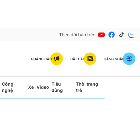
Theo dõi báo trên
QUẢNG CÁO
ĐẶT BÁO
ĐĂNG NHẬP
Công
Tiêu
Thời trang
Xe
Video
nghệ
dùng
trẻ