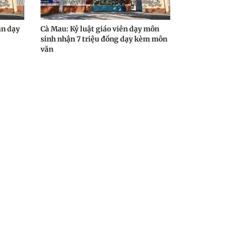
ận dạy
Cà Mau: Kỷ luật giáo viên dạy môn
sinh nhận 7 triệu đồng dạy kèm môn
văn