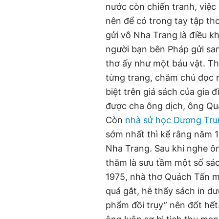
nước còn chiến tranh, việc 
nên để có trong tay tập th
gửi vô Nha Trang là điều k
người bạn bên Pháp gửi sa
thơ ấy như một báu vật. Th
từng trang, chăm chú đọc r
biệt trên giá sách của gia đ
được cha ông dịch, ông Quá
Còn
nhà sử học Dương Tr
sớm nhất thì kể rằng năm 
Nha Trang. Sau khi nghe 
thăm là sưu tầm một số sá
1975, nhà thơ Quách Tấn m
quá gắt, hễ thấy sách in dư
phẩm đồi trụy” nên đốt hết