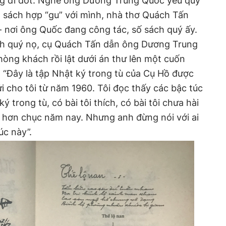
ang đi đốt. Nghe ông Dương Trung Quốc yêu quý
n sách hợp “gu” với mình, nhà thơ Quách Tấn
- nơi ông Quốc đang công tác, số sách quý ấy.
ách quý nọ, cụ Quách Tấn dẫn ông Dương Trung
òng khách rồi lật dưới án thư lên một cuốn
: “Đây là tập Nhật ký trong tù của Cụ Hồ được
 cho tôi từ năm 1960. Tôi đọc thấy các bậc túc
 trong tù, có bài tôi thích, có bài tôi chưa hài
từ hơn chục năm nay. Nhưng anh đừng nói với ai
úc này”.