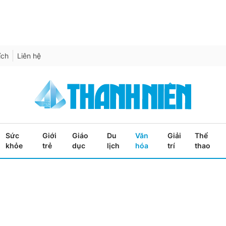
ích
Liên hệ
Sức
Giới
Giáo
Du
Văn
Giải
Thể
khỏe
trẻ
dục
lịch
hóa
trí
thao