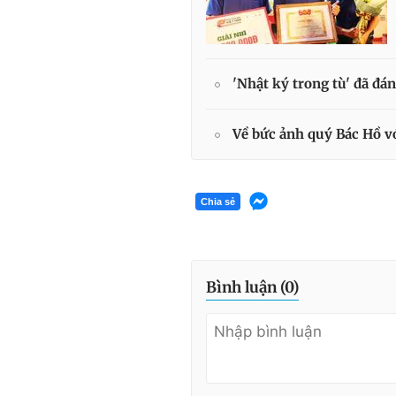
'Nhật ký trong tù' đã đ
Về bức ảnh quý Bác Hồ vớ
Chia sẻ
Bình luận (
0
)