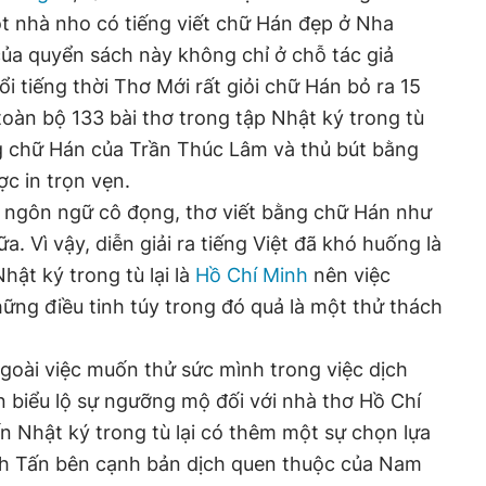
t nhà nho có tiếng viết chữ Hán đẹp ở Nha
của quyển sách này không chỉ ở chỗ tác giả
i tiếng thời Thơ Mới rất giỏi chữ Hán bỏ ra 15
toàn bộ 133 bài thơ trong tập Nhật ký trong tù
g chữ Hán của Trần Thúc Lâm và thủ bút bằng
c in trọn vẹn.
ứ ngôn ngữ cô đọng, thơ viết bằng chữ Hán như
. Vì vậy, diễn giải ra tiếng Việt đã khó huống là
Nhật ký trong tù lại là
Hồ Chí Minh
nên việc
hững điều tinh túy trong đó quả là một thử thách
goài việc muốn thử sức mình trong việc dịch
 biểu lộ sự ngưỡng mộ đối với nhà thơ Hồ Chí
 Nhật ký trong tù lại có thêm một sự chọn lựa
h Tấn bên cạnh bản dịch quen thuộc của Nam