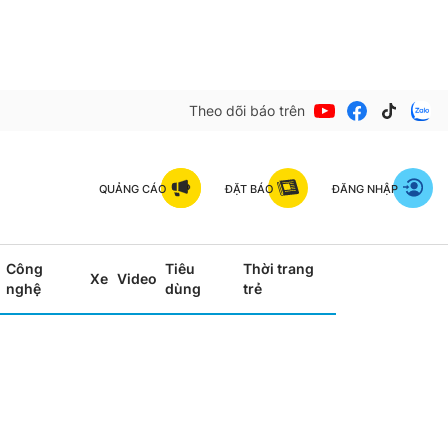
Theo dõi báo trên
QUẢNG CÁO
ĐẶT BÁO
ĐĂNG NHẬP
Công
Tiêu
Thời trang
Xe
Video
nghệ
dùng
trẻ