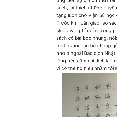
ông luôn sợ bị tịch thu m
sách, lại thích những quyể
tặng luôn cho Viện Sử học 
Trước khi “bàn giao” số s
Quốc vào phía bên trong ph
sách có bìa bọc nhung, nói
một người bạn bên Pháp gửi
nho ở ngoài Bắc dịch Nhật ký
lòng nên cặm cụi dịch lại 
vì có thể họ hiểu nhầm tôi l