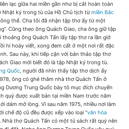
liên lạc giữa hai miền gần như bị cắt hoàn toàn
ơ Nhật ký trong tù của Hồ Chủ tịch từ
miền Bắc
hông thể. Cha tôi đã nhận tập thơ ấy từ một
ng”. Cũng theo ông Quách Giao, cha ông giữ tập
i thoảng ông Quách Tấn lấy tập thơ ra lần giở
ồi hí hoáy viết, xong đem cất ở một nơi rất đặc
ình. Sau này, khi tiếp cận với bản thảo tập thơ
ch Giao mới biết đó là tập Nhật ký trong tù.
ung Quốc
, người đã nhìn thấy tập thơ dịch ấy
1978, ông có ghé thăm nhà thơ Quách Tấn ở
ông Dương Trung Quốc bày tỏ mục đích chuyến
ch quý được xuất bản tại miền Nam trước năm
ới dám mở lòng. Vì sau năm 1975, nhiều nơi làm
ới chế độ cũ đều được xếp vào loại “
văn hóa
. Nhà thơ Quách Tấn có một tủ sách rất quý nên