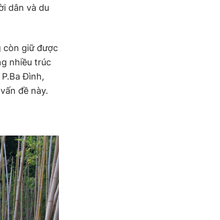
ời dân và du
g còn giữ được
g nhiều trúc
 P.Ba Đình,
 vấn đề này.