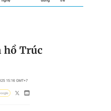
nghệ
dùng
trẻ
n hồ Trúc
025 15:16 GMT+7