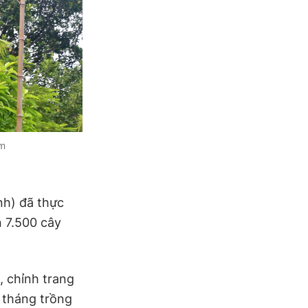
ẫm
nh) đã thực
n 7.500 cây
, chỉnh trang
i tháng trồng