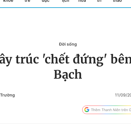
khỏe
trẻ
dục
lịch
hóa
trí
thao
Đời sống
ây trúc 'chết đứng' bê
Bạch
 Trường
11/09/2