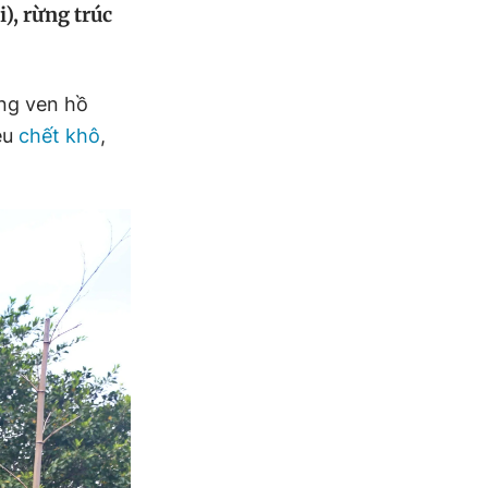
), rừng trúc
ồng ven hồ
ệu
chết khô
,