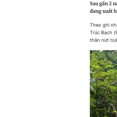
Sau gần 2 n
đang xuất hi
Theo ghi n
Trúc Bạch (P
thân nứt toá