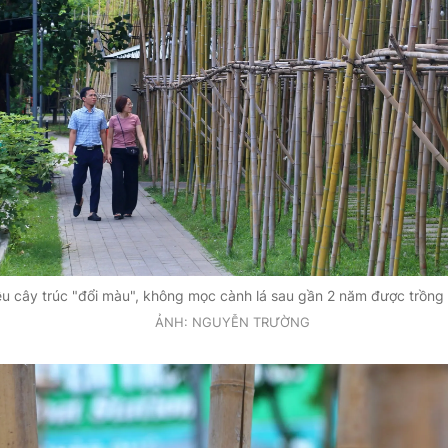
u cây trúc "đổi màu", không mọc cành lá sau gần 2 năm được trồng
ẢNH: NGUYỄN TRƯỜNG