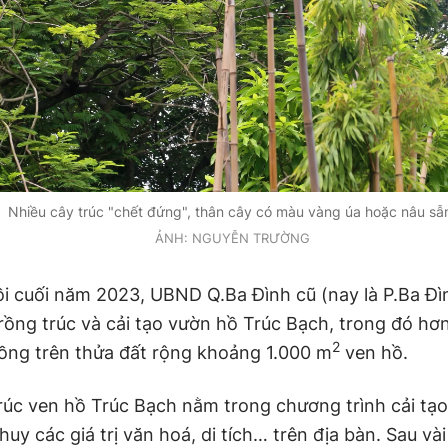
Nhiều cây trúc "chết đứng", thân cây có màu vàng úa hoặc nâu s
ẢNH: NGUYỄN TRƯỜNG
ồi cuối năm 2023, UBND Q.Ba Đình cũ (nay là P.Ba Đì
rồng trúc và cải tạo vườn hồ Trúc Bạch, trong đó hơ
2
rồng trên thửa đất rộng khoảng 1.000 m
ven hồ.
trúc ven hồ Trúc Bạch nằm trong chương trình cải tạo
 huy các giá trị văn hoá, di tích… trên địa bàn. Sau và