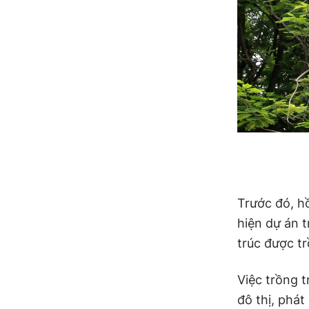
Trước đó, h
hiện dự án t
trúc được t
Việc trồng 
đô thị, phát