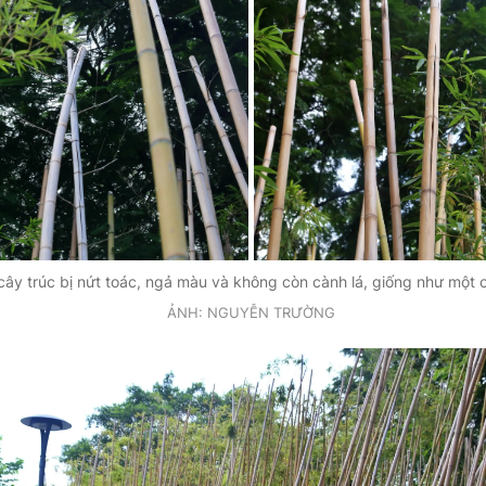
cây trúc bị nứt toác, ngả màu và không còn cành lá, giống như một 
ẢNH: NGUYỄN TRƯỜNG