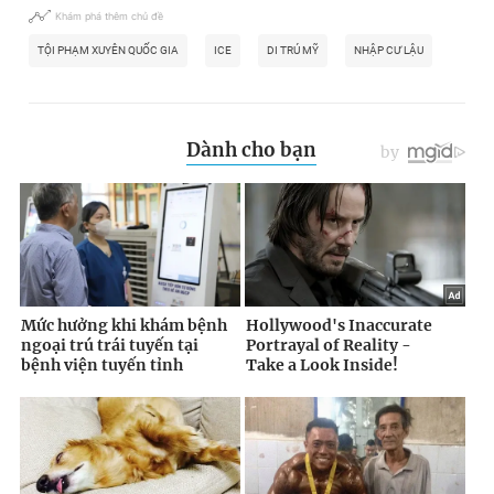
Khám phá thêm chủ đề
TỘI PHẠM XUYÊN QUỐC GIA
ICE
DI TRÚ MỸ
NHẬP CƯ LẬU