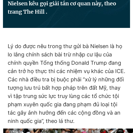
Nielsen kêu gọi giải tán cơ quan này, theo
trang The Hill .
Đọc Thanh Niên trên điện thoại
Lý do được nêu trong thư gửi bà Nielsen là họ
lo lắng chính sách bài trừ nhập cư lậu của
Theo dõi báo trên
chính quyền Tổng thống Donald Trump đang
cản trở họ thực thi các nhiệm vụ khác của ICE.
Hotline
Liên hệ quảng cáo
Các nhà điều tra bị buộc phải “xử lý những đối
0906 645 777
0908 780 404
tượng lưu trú bất hợp pháp trên đất Mỹ, thay
vì tập trung sức lực truy lùng các tổ chức tội
Đặt báo
Quảng cáo
RSS
Tòa soạn
Chính sách bảo
phạm xuyên quốc gia đang phạm đủ loại tội
Tổng biên tập: Nguyễn Ngọc Toàn
tác gây ảnh hưởng đến các cộng đồng và an
Phó tổng biên tập thường trực: Hải Thành
Phó tổng biên tập: Lâm Hiếu Dũng
ninh quốc gia”, theo lá thư.
Phó tổng biên tập: Trần Việt Hưng
Tổng thư ký tòa soạn: Đức Trung