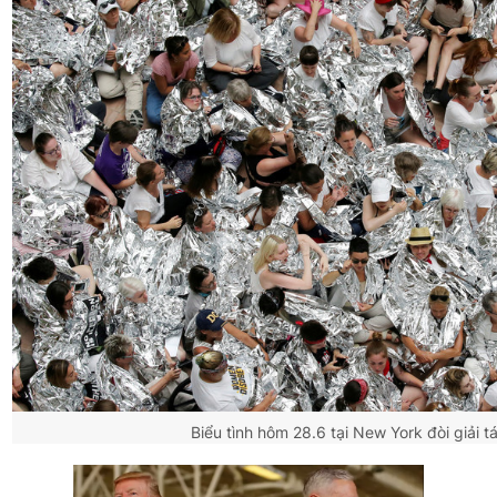
Giấy phép xuất bản số 110/GP - BTTTT cấp ngày 24.3.2020
© 2003-2026 Bản quyền thuộc về Báo Thanh Niên. Cấm sao
chép dưới mọi hình thức nếu không có sự chấp thuận bằng văn
bản. Phát triển bởi ePi Technologies, JSC.
Biểu tình hôm 28.6 tại New York đòi giải t