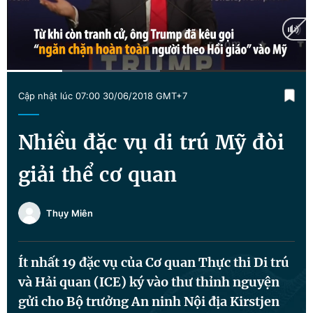
Chuyên mục khác
Tin đã xem
Chào ngày mới
Tin 24h
Đăng xuất
Current
0:18
/
Duration
1:33
Tin thị trường
Tin 360
Cập nhật lúc 07:00 30/06/2018 GMT+7
Time
Video
Magazine
Nhiều đặc vụ di trú Mỹ đòi
giải thể cơ quan
Sản phẩm khác
Tiện ích
Bạn cần biết
Thụy Miên
Thông tin tòa soạn
Liên hệ quảng cáo
Ít nhất 19 đặc vụ của Cơ quan Thực thi Di trú
và Hải quan (ICE) ký vào thư thỉnh nguyện
gửi cho Bộ trưởng An ninh Nội địa Kirstjen