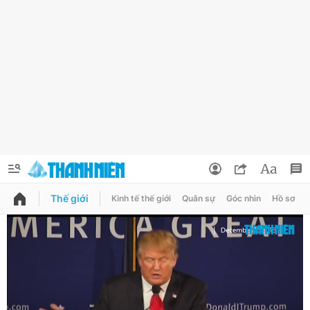
Thế giới
Kinh tế thế giới
Quân sự
Góc nhìn
Hồ sơ
QUẢNG CÁO
ĐẶT BÁO
Thông tin tài khoản
Đổi mật khẩu
Chuyên mục
Tin đã lưu