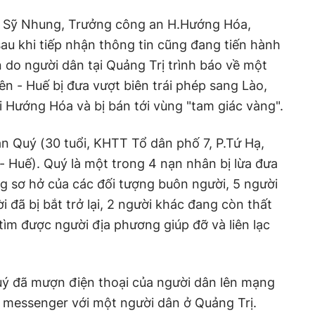
ồ Sỹ Nhung, Trưởng công an H.Hướng Hóa,
sau khi tiếp nhận thông tin cũng đang tiến hành
n do người dân tại Quảng Trị trình báo về một
n - Huế bị đưa vượt biên trái phép sang Lào,
i Hướng Hóa và bị bán tới vùng "tam giác vàng".
n Quý (30 tuổi, KHTT Tổ dân phố 7, P.Tứ Hạ,
 Huế). Quý là một trong 4 nạn nhân bị lừa đưa
ng sơ hở của các đối tượng buôn người, 5 người
 đã bị bắt trở lại, 2 người khác đang còn thất
tìm được người địa phương giúp đỡ và liên lạc
uý đã mượn điện thoại của người dân lên mạng
ua messenger với một người dân ở Quảng Trị.