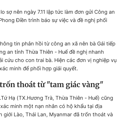
lo sợ nên ngày 7.11 lập tức làm đơn gửi Công an
hong Điền trình báo sự việc và đề nghị phối
thông tin phản hồi từ công an xã nên bà Gái tiếp
ng an tỉnh Thừa Thiên - Huế đề nghị nhanh
i cứu cho con trai bà. Hiện các đơn vị nghiệp vụ
xác minh để phối hợp giải quyết.
trốn thoát từ "tam giác vàng"
P.Tứ Hạ (TX.Hương Trà, Thừa Thiên - Huế) cũng
 xác minh một nạn nhân có hộ khẩu tại địa
n giới Lào, Thái Lan, Myanmar đã trốn thoát và