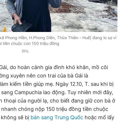
i xã Phong Hiền, H.Phong Diền, Thừa Thiên - Huế) đang lo sợ vì
òi tiền chuộc con 150 triệu đồng
BNL
Gái, do hoàn cảnh gia đình khó khăn, mồ côi
ng xuyên nên con trai của bà Gái là
m kiếm tiền giúp mẹ. Ngày 12.10, T. sau khi bị
i sang Campuchia lao động. Tuy nhiên mới đây,
 thoại của người lạ, cho biết đang giữ con bà ở
 nhanh chóng nộp 150 triệu đồng tiền chuộc
u không sẽ bị
bán sang Trung Quốc
hoặc mổ lấy