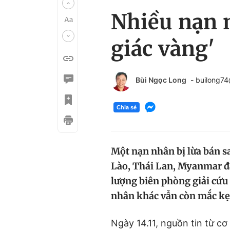
Nhiều nạn n
giác vàng'
Bùi Ngọc Long
- builong7
Chia sẻ
Một nạn nhân bị lừa bán s
Lào, Thái Lan, Myanmar đã 
lượng biên phòng giải cứu
nhân khác vẫn còn mắc kẹt
Ngày 14.11, nguồn tin từ c