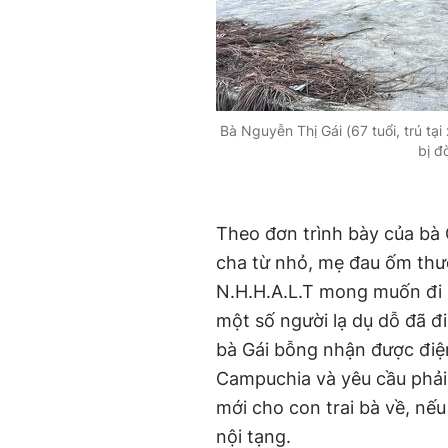
Bà Nguyễn Thị Gái (67 tuổi, trú tạ
bị đ
Theo đơn trình bày của bà 
cha từ nhỏ, mẹ đau ốm thườ
N.H.H.A.L.T mong muốn đi là
một số người lạ dụ dỗ đã đ
bà Gái bỗng nhận được điện
Campuchia và yêu cầu phải
mới cho con trai bà về, nế
nội tạng.