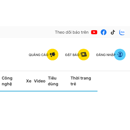
Theo dõi báo trên
QUẢNG CÁO
ĐẶT BÁO
ĐĂNG NHẬP
Công
Tiêu
Thời trang
Xe
Video
nghệ
dùng
trẻ