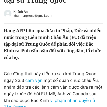
đại sứ Trung Quốc
Chuyên mục khác
Tin đã xem
Khánh An
khanhanpress@gmail.com
Chào ngày mới
Tin 24h
Đăng xuất
Hãng AFP hôm qua đưa tin Pháp, Đức và nhiều
Tin thị trường
Tin 360
nước trong Liên minh Châu Âu (EU) đã triệu
tập đại sứ Trung Quốc để phản đối việc Bắc
Video
Magazine
Kinh ra lệnh cấm vận đối với công dân, tổ chức
của họ.
Sản phẩm khác
Tiện ích
Bạn cần biết
Các động thái này diễn ra sau khi Trung Quốc
ngày 23.3
cấm vận
một số quan chức châu Âu,
nhằm đáp trả các lệnh cấm vận được đưa ra một
Thông tin tòa soạn
Liên hệ quảng cáo
ngày trước đó bởi EU, Mỹ, Anh và Canada sau
khi cáo buộc Bắc Kinh
vi phạm nhân quyền ở