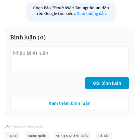
Chọn Báo
Thanh Niên
làm
nguồn ưu tiên
trên Google tìm kiếm.
Xem hướng dẫn.
Bình luận (
0
)
Gửi bình luận
Xem thêm bình luận
Khám phá thêm chủ đề
ĐẠI SỨ
TRUNG QUỐC
VI PHẠM NHÂN QUYỀN
HÂU ÂU