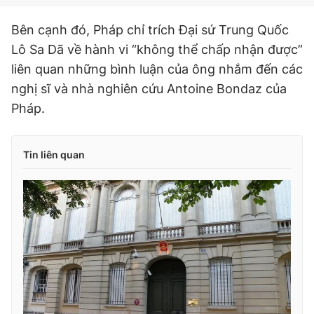
Giấy phép xuất bản số 110/GP - BTTTT cấp ngày 24.3.2020
© 2003-2026 Bản quyền thuộc về Báo Thanh Niên. Cấm sao
Bên cạnh đó, Pháp chỉ trích Đại sứ Trung Quốc
chép dưới mọi hình thức nếu không có sự chấp thuận bằng văn
Lô Sa Dã về hành vi “không thể chấp nhận được”
bản. Phát triển bởi ePi Technologies, JSC.
liên quan những bình luận của ông nhắm đến các
nghị sĩ và nhà nghiên cứu Antoine Bondaz của
Pháp.
Tin liên quan