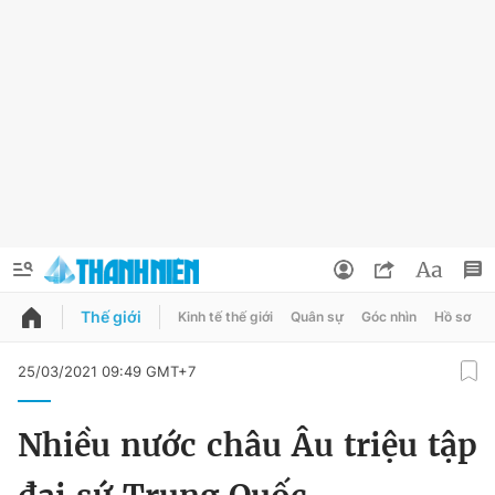
Thế giới
Kinh tế thế giới
Quân sự
Góc nhìn
Hồ sơ
QUẢNG CÁO
ĐẶT BÁO
25/03/2021 09:49 GMT+7
Thông tin tài khoản
Nhiều nước châu Âu triệu tập
Đổi mật khẩu
Chuyên mục
Tin đã lưu