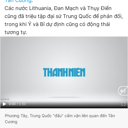
Tân Cương
.
Các nước Lithuania, Đan Mạch và Thụy Điển
cũng đã triệu tập đại sứ Trung Quốc để phản đối,
Đọc Thanh Niên trên điện thoại
trong khi Ý và Bỉ dự định cũng có động thái
tương tự.
Theo dõi báo trên
Hotline
Liên hệ quảng cáo
0906 645 777
0908 780 404
Đặt báo
Quảng cáo
RSS
Tòa soạn
Chính sách bảo
Tổng biên tập: Nguyễn Ngọc Toàn
Current
0:00
/
Duration
1:50
Phó tổng biên tập thường trực: Hải Thành
Time
Phó tổng biên tập: Lâm Hiếu Dũng
Phương Tây, Trung Quốc "đấu" cấm vận liên quan đến Tân
Phó tổng biên tập: Trần Việt Hưng
Cương
Tổng thư ký tòa soạn: Đức Trung