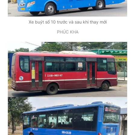
Giấy phép xuất bản số 110/GP - BTTTT cấp ngày 24.3.2020
© 2003-2026 Bản quyền thuộc về Báo Thanh Niên. Cấm sao
chép dưới mọi hình thức nếu không có sự chấp thuận bằng văn
Xe buýt số 10 trước và sau khi thay mới
bản. Phát triển bởi ePi Technologies, JSC.
PHÚC KHA