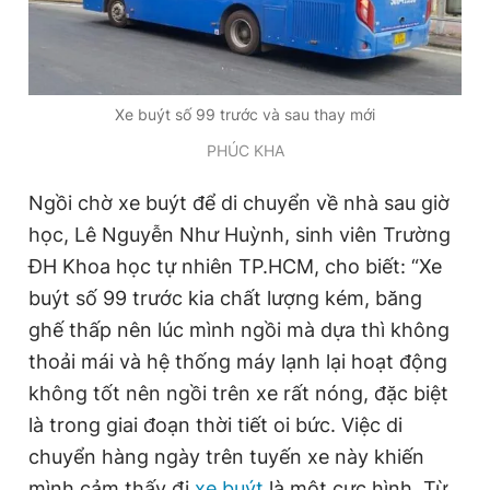
Xe buýt số 99 trước và sau thay mới
PHÚC KHA
Ngồi chờ xe buýt để di chuyển về nhà sau giờ
học, Lê Nguyễn Như Huỳnh, sinh viên Trường
ĐH Khoa học tự nhiên TP.HCM, cho biết: “Xe
buýt số 99 trước kia chất lượng kém, băng
ghế thấp nên lúc mình ngồi mà dựa thì không
thoải mái và hệ thống máy lạnh lại hoạt động
không tốt nên ngồi trên xe rất nóng, đặc biệt
là trong giai đoạn thời tiết oi bức. Việc di
chuyển hàng ngày trên tuyến xe này khiến
mình cảm thấy đi
xe buýt
là một cực hình. Từ