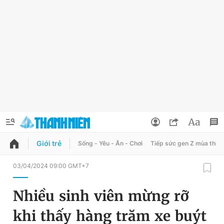
Giới trẻ
Sống - Yêu - Ăn - Chơi
Tiếp sức gen Z mùa thi
QUẢNG CÁO
ĐẶT BÁO
03/04/2024 09:00 GMT+7
Thông tin tài khoản
Nhiều sinh viên mừng rỡ
Đổi mật khẩu
Chuyên mục
khi thấy hàng trăm xe buýt
Tin đã lưu