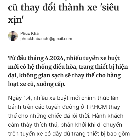
cũ thay đổi thành xe 'siêu
Chuyên mục khác
Tin đã xem
xịn'
Chào ngày mới
Tin 24h
Đăng xuất
Phúc Kha
phuckhabaochi@gmail.com
Tin thị trường
Tin 360
Từ đầu tháng 4.2024, nhiều tuyến xe buýt
Video
Magazine
mới có hệ thống điều hòa, trang thiết bị hiện
đại, không gian sạch sẽ thay thế cho hàng
Sản phẩm khác
loạt xe cũ, xuống cấp.
Tiện ích
Bạn cần biết
Ngày 1.4, nhiều xe buýt mới chính thức lăn
bánh trên các tuyến đường ở TP.HCM thay
Thông tin tòa soạn
Liên hệ quảng cáo
thế cho những chiếc đã lỗi thời. Hành khách
cảm thấy thích thú, phấn khởi khi di chuyển
trên tuyến xe có đầy đủ trang thiết bị bao gồm