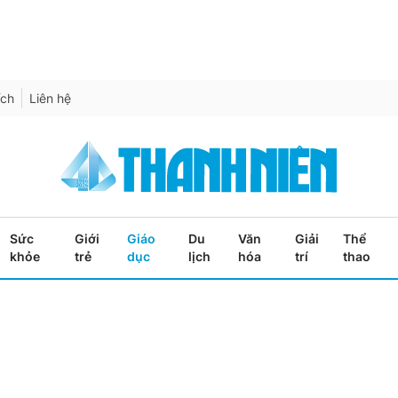
ích
Liên hệ
Sức
Giới
Giáo
Du
Văn
Giải
Thể
khỏe
trẻ
dục
lịch
hóa
trí
thao