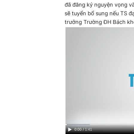
đã đăng ký nguyện vọng vào
sẽ tuyển bổ sung nếu TS đ
trưởng Trường ĐH Bách kho
Current
0:00
/
Duration
1:41