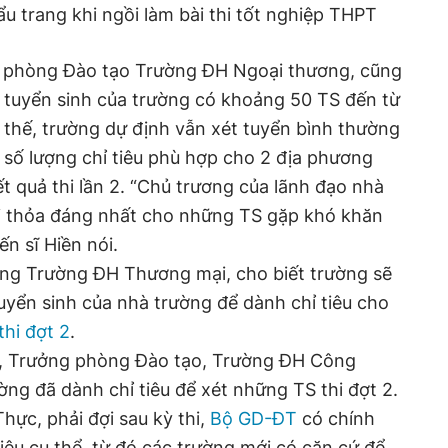
u trang khi ngồi làm bài thi tốt nghiệp THPT
ng phòng Đào tạo Trường ĐH Ngoại thương, cũng
 tuyển sinh của trường có khoảng 50 TS đến từ
thế, trường dự định vẫn xét tuyển bình thường
t số lượng chỉ tiêu phù hợp cho 2 địa phương
t quả thi lần 2. “Chủ trương của lãnh đạo nhà
ợi thỏa đáng nhất cho những TS gặp khó khăn
iến sĩ Hiền nói.
ởng Trường ĐH Thương mại, cho biết trường sẽ
tuyển sinh của nhà trường để dành chỉ tiêu cho
thi đợt 2
.
c, Trưởng phòng Đào tạo, Trường ĐH Công
ờng đã dành chỉ tiêu để xét những TS thi đợt 2.
Thực, phải đợi sau kỳ thi,
Bộ GD-ĐT
có chính
liệu cụ thể, từ đó các trường mới có căn cứ để