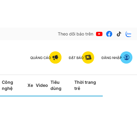
Theo dõi báo trên
QUẢNG CÁO
ĐẶT BÁO
ĐĂNG NHẬP
Công
Tiêu
Thời trang
Xe
Video
nghệ
dùng
trẻ