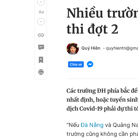
Nhiều trườ
thi đợt 2
Quý Hiên
- quyhientn@gma
Chia sẻ
Các trường ĐH phía bắc đề
nhất định, hoặc tuyển sin
dịch Covid-19 phải dự thi t
“Nếu
Đà Nẵng
và Quảng Na
trường cũng không cần phải