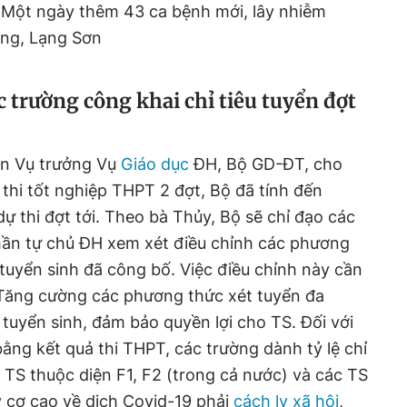
: Một ngày thêm 43 ca bệnh mới, lây nhiễm
ang, Lạng Sơn
 trường công khai chỉ tiêu tuyển đợt
n Vụ trưởng Vụ
Giáo dục
ĐH, Bộ GD-ĐT, cho
 thi tốt nghiệp THPT 2 đợt, Bộ đã tính đến
dự thi đợt tới. Theo bà Thủy, Bộ sẽ chỉ đạo các
thần tự chủ ĐH xem xét điều chỉnh các phương
 tuyển sinh đã công bố. Việc điều chỉnh này cần
Tăng cường các phương thức xét tuyển đa
tuyển sinh, đảm bảo quyền lợi cho TS. Đối với
ằng kết quả thi THPT, các trường dành tỷ lệ chỉ
n TS thuộc diện F1, F2 (trong cả nước) và các TS
y cơ cao về dịch Covid-19 phải
cách ly xã hội
,