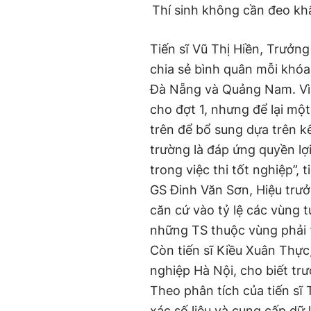
Thí sinh không cần đeo khẩ
Time
Tiến sĩ Vũ Thị Hiền, Trưở
chia sẻ bình quân mỗi khóa
Đà Nẵng và Quảng Nam. Vì 
cho đợt 1, nhưng để lại mộ
trên để bổ sung dựa trên kế
trường là đáp ứng quyền l
trong việc thi tốt nghiệp”, t
GS Đinh Văn Sơn, Hiệu trư
căn cứ vào tỷ lệ các vùng 
những TS thuộc vùng phải
Còn tiến sĩ Kiều Xuân Thự
nghiệp Hà Nội, cho biết trư
Theo phân tích của tiến sĩ 
xác số liệu và cung cấp dữ 