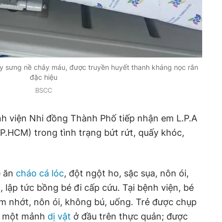
gây sưng nề chảy máu, được truyền huyết thanh kháng nọc rắn
đặc hiệu
BSCC
nh viện Nhi đồng Thành Phố tiếp nhận em L.P.A
TP.HCM) trong tình trạng bứt rứt, quấy khóc,
é ăn
cháo cá lóc
, đột ngột ho, sặc sụa, nôn ói,
n, lập tức bồng bé đi cấp cứu. Tại bệnh viện, bé
àm nhớt, nôn ói, không bú, uống. Trẻ được chụp
n một mảnh
dị vật
ở đầu trên thực quản; được