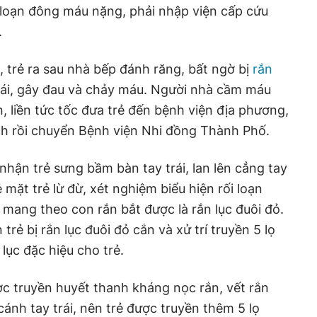
ối loạn đông máu nặng, phải nhập viện cấp cứu
.
, trẻ ra sau nhà bếp đánh răng, bất ngờ bị
rắn
rái, gây đau và chảy máu. Người nhà cầm máu
, liền tức tốc đưa trẻ đến bệnh viện địa phương,
ch rồi chuyển Bệnh viện Nhi đồng Thành Phố.
 nhận trẻ sưng bầm bàn tay trái, lan lên cẳng tay
 mặt trẻ lừ đừ, xét nghiệm biểu hiện rối loạn
ang theo con rắn bắt được là rắn lục đuôi đỏ.
trẻ bị rắn lục đuôi đỏ cắn và xử trí truyền 5 lọ
lục đặc hiệu cho trẻ.
ược truyền huyết thanh kháng nọc rắn, vết rắn
 cánh tay trái, nên trẻ được truyền thêm 5 lọ