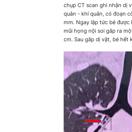
chụp CT scan ghi nhận dị 
quản - khí quản, có đoạn 
mm. Ngay lập tức bé được h
mũi họng nội soi gắp ra mộ
cm. Sau gắp dị vật, bé hết k