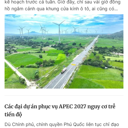
kế hoạch trước cả tuần. Giờ đây, chỉ sau vài giờ đồng
Chuyên mục khác
hồ ngắm cảnh qua khung cửa kính ô tô, ai cũng có...
Tin đã xem
Chào ngày mới
Tin 24h
Đăng xuất
Tin thị trường
Tin 360
Video
Magazine
Sản phẩm khác
Tiện ích
Bạn cần biết
Thông tin tòa soạn
Liên hệ quảng cáo
Các đại dự án phục vụ APEC 2027 nguy cơ trễ
tiến độ
Dù Chính phủ, chính quyền Phú Quốc liên tục chỉ đạo