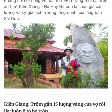
Không chỉ nổi tiếng với bài thơ 'Hoa trắng thôi cài trên
áo tím', Kiên Giang - Hà Huy Hà còn là soạn giả cải
lương và ký giả kịch trường lừng danh của làng báo
Sài Gòn.
Kiên Giang: Trộm gần 15 lượng vàng của vợ rồi
lấy luôn ô tô bỏ trốn