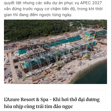
quyết liệt nhưng các siêu dự án phục vụ APEC 2027
vẫn đứng trước nguy cơ chậm tiến độ, trong khi thời
gian thì đang đếm ngược từng ngày.
Đọc Thanh Niên trên điện thoại
Theo dõi báo trên
Hotline
Liên hệ quảng cáo
0906 645 777
0908 780 404
Đặt báo
Quảng cáo
RSS
Tòa soạn
Chính sách bảo m
Tổng biên tập: Nguyễn Ngọc Toàn
Phó tổng biên tập thường trực: Hải Thành
Phó tổng biên tập: Lâm Hiếu Dũng
L’Azure Resort & Spa - Khi hơi thở đại dương
Phó tổng biên tập: Trần Việt Hưng
hòa nhịp cùng trái tim đảo ngọc
Tổng thư ký tòa soạn: Đức Trung