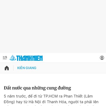
KIÊN GIANG
QUẢNG CÁO
ĐẶT BÁO
Thông tin tài khoản
Đất nước qua những cung đường
Đổi mật khẩu
5 năm trước, để đi từ TP.HCM ra Phan Thiết (Lâm
Chuyên mục
Đồng) hay từ Hà Nội đi Thanh Hóa, người ta phải lên
Tin đã lưu