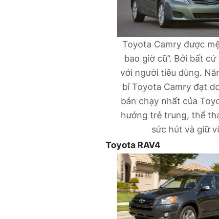
Toyota Camry được mệ
bao giờ cũ”. Bởi bất c
với người tiêu dùng. Nă
bỉ Toyota Camry đạt d
bán chạy nhất của Toyo
hướng trẻ trung, thể th
sức hút và giữ v
Toyota RAV4