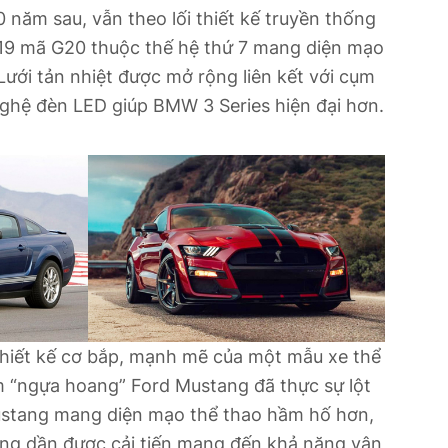
0 năm sau, vẫn theo lối thiết kế truyền thống
9 mã G20 thuộc thế hệ thứ 7 mang diện mạo
Lưới tản nhiệt được mở rộng liên kết với cụm
ghệ đèn LED giúp BMW 3 Series hiện đại hơn.
iết kế cơ bắp, mạnh mẽ của một mẫu xe thể
 “ngựa hoang” Ford Mustang đã thực sự lột
ustang mang diện mạo thể thao hầm hố hơn,
ũng dần được cải tiến mang đến khả năng vận