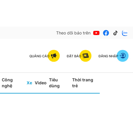
Theo dõi báo trên
QUẢNG CÁO
ĐẶT BÁO
ĐĂNG NHẬP
Công
Tiêu
Thời trang
Xe
Video
nghệ
dùng
trẻ