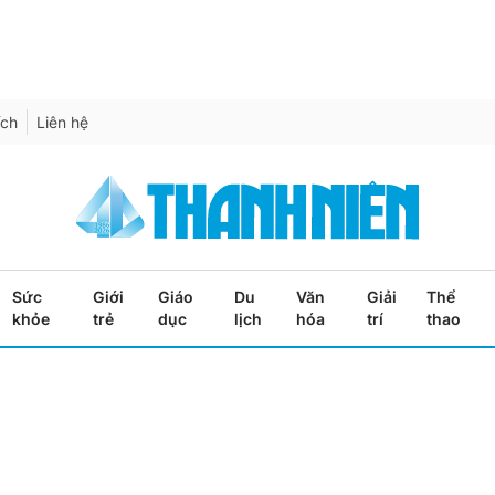
ích
Liên hệ
Sức
Giới
Giáo
Du
Văn
Giải
Thể
khỏe
trẻ
dục
lịch
hóa
trí
thao