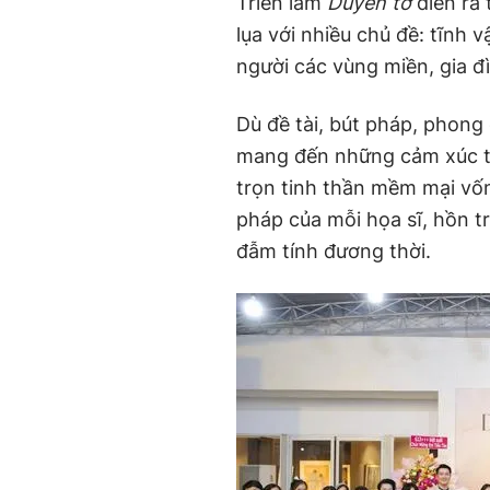
Triển lãm
Duyên tơ
diễn ra 
lụa với nhiều chủ đề: tĩnh 
người các vùng miền, gia đ
Dù đề tài, bút pháp, phon
mang đến những cảm xúc ti
trọn tinh thần mềm mại vốn
pháp của mỗi họa sĩ, hồn t
đẫm tính đương thời.