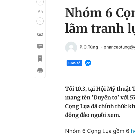
Nhóm 6 Cọng
lãm tranh l
P.C.Tùng
- phancaotung@
Chia sẻ
Tối 10.3, tại Hội Mỹ thuật 
mang tên 'Duyên tơ' với 5
Cọng Lụa đã chính thức kh
đông đảo người xem.
Nhóm 6 Cọng Lụa gồm 6
h