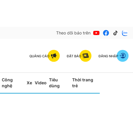
Theo dõi báo trên
QUẢNG CÁO
ĐẶT BÁO
ĐĂNG NHẬP
Công
Tiêu
Thời trang
Xe
Video
nghệ
dùng
trẻ