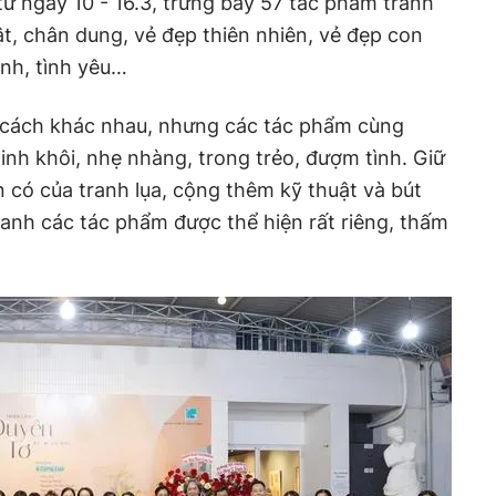
từ ngày 10 - 16.3, trưng bày 57 tác phẩm tranh
vật, chân dung, vẻ đẹp thiên nhiên, vẻ đẹp con
ình, tình yêu…
g cách khác nhau, nhưng các tác phẩm cùng
nh khôi, nhẹ nhàng, trong trẻo, đượm tình. Giữ
 có của tranh lụa, cộng thêm kỹ thuật và bút
ranh các tác phẩm được thể hiện rất riêng, thấm