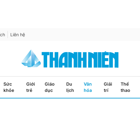
ích
Liên hệ
Sức
Giới
Giáo
Du
Văn
Giải
Thể
khỏe
trẻ
dục
lịch
hóa
trí
thao