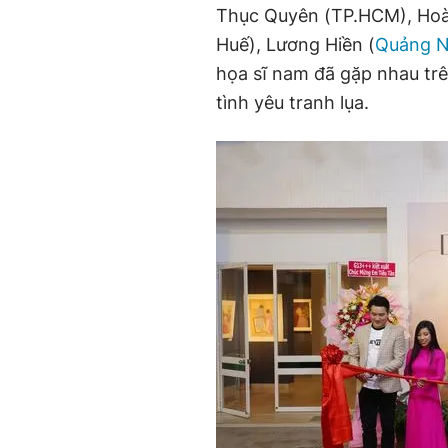
Thục Quyên (TP.HCM), Ho
Huế), Lương Hiền (
Quảng N
họa sĩ nam đã gặp nhau trê
tình yêu tranh lụa.