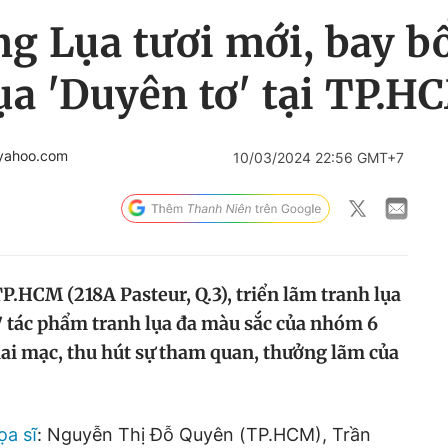
 Lụa tươi mới, bay bổ
ụa 'Duyên tơ' tại TP.H
yahoo.com
10/03/2024 22:56 GMT+7
TP.HCM (218A Pasteur, Q.3), triển lãm tranh lụa
7 tác phẩm tranh lụa đa màu sắc của nhóm 6
ai mạc, thu hút sự tham quan, thưởng lãm của
ọa sĩ
: Nguyễn Thị Đỗ Quyên (TP.HCM), Trần