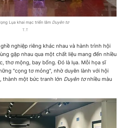
ng Lụa khai mạc triển lãm
Duyên tơ
T.T
nghề nghiệp riêng khác nhau và hành trình hội
ùng gặp nhau qua một chất liệu mang đến nhiều
c, thơ mộng, bay bổng. Đó là lụa. Mỗi họa sĩ
hững "cọng tơ mỏng", nhờ duyên lành với hội
u, thành một bức tranh lớn
Duyên tơ
nhiều màu