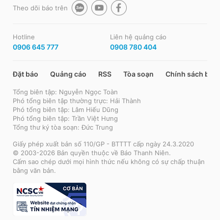
Theo dõi báo trên
Hotline
Liên hệ quảng cáo
0906 645 777
0908 780 404
Đặt báo
Quảng cáo
RSS
Tòa soạn
Chính sách bảo
Tổng biên tập: Nguyễn Ngọc Toàn
Phó tổng biên tập thường trực: Hải Thành
Phó tổng biên tập: Lâm Hiếu Dũng
Phó tổng biên tập: Trần Việt Hưng
Tổng thư ký tòa soạn: Đức Trung
Giấy phép xuất bản số 110/GP - BTTTT cấp ngày 24.3.2020
© 2003-2026 Bản quyền thuộc về Báo Thanh Niên.
Cấm sao chép dưới mọi hình thức nếu không có sự chấp thuận
bằng văn bản.