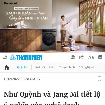
Giải trí
Kết nối
Phim
Truyền hình
Đời nghệ sĩ
QUẢNG CÁO
ĐẶT BÁO
11/12/2022 09:38 GMT+7
Thông tin tài khoản
Như Quỳnh và Jang Mi tiết lộ
Đổi mật khẩu
Chuyên mục
Tin đã lưu