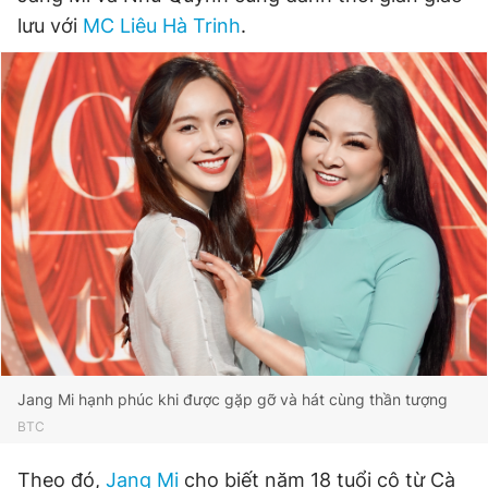
Giấy phép xuất bản số 110/GP - BTTTT cấp ngày 24.3.2020
lưu với
MC Liêu Hà Trinh
.
© 2003-2026 Bản quyền thuộc về Báo Thanh Niên. Cấm sao
chép dưới mọi hình thức nếu không có sự chấp thuận bằng văn
bản. Phát triển bởi ePi Technologies, JSC.
Jang Mi hạnh phúc khi được gặp gỡ và hát cùng thần tượng
BTC
Theo đó,
Jang Mi
cho biết năm 18 tuổi cô từ Cà