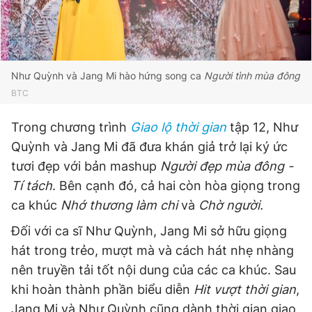
Đọc Thanh Niên trên điện thoại
Như Quỳnh và Jang Mi hào hứng song ca
Người tình mùa đông
BTC
Trong chương trình
Giao lộ thời gian
tập 12, Như
Theo dõi báo trên
Quỳnh và Jang Mi đã đưa khán giả trở lại ký ức
tươi đẹp với bản mashup
Người
đẹp mùa đông -
Hotline
Liên hệ quảng cáo
Tí tách
. Bên cạnh đó, cả hai còn hòa giọng trong
0906 645 777
0908 780 404
ca khúc
Nhớ thương làm chi
và
Chờ người.
Đặt báo
Quảng cáo
RSS
Tòa soạn
Chính sách bảo
Đối với ca sĩ Như Quỳnh, Jang Mi sở hữu giọng
hát trong trẻo, mượt mà và cách hát nhẹ nhàng
Tổng biên tập: Nguyễn Ngọc Toàn
Phó tổng biên tập thường trực: Hải Thành
nên truyền tải tốt nội dung của các ca khúc. Sau
Phó tổng biên tập: Lâm Hiếu Dũng
khi hoàn thành phần biểu diễn
Hit vượt thời gian
,
Phó tổng biên tập: Trần Việt Hưng
Tổng thư ký tòa soạn: Đức Trung
Jang Mi và Như Quỳnh cũng dành thời gian giao