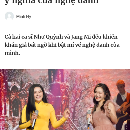
ý nghĩa của nghệ danh
Chuyên mục khác
Tin đã xem
Minh Hy
Chào ngày mới
Tin 24h
Đăng xuất
Cả hai ca sĩ Như Quỳnh và Jang Mi đều khiến
Tin thị trường
Tin 360
khán giả bất ngờ khi bật mí về nghệ danh của
mình.
Video
Magazine
Sản phẩm khác
Tiện ích
Bạn cần biết
Thông tin tòa soạn
Liên hệ quảng cáo