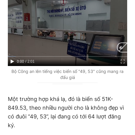
C
0:00
/
D
2:01
u
u
Bộ Công an lên tiếng việc biển số "49, 53" cũng mang ra
đấu giá
r
r
r
a
e
t
Một trường hợp khá lạ, đó là biển số 51K-
849.53, theo nhiều người cho là không đẹp vì
n
i
có đuôi “49, 53”, lại đang có tới 64 lượt đăng
t
o
ký.
T
n
i