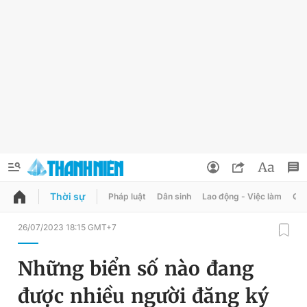
Thời sự
Pháp luật
Dân sinh
Lao động - Việc làm
Quy
QUẢNG CÁO
ĐẶT BÁO
26/07/2023 18:15 GMT+7
Thông tin tài khoản
Những biển số nào đang
Đổi mật khẩu
Chuyên mục
được nhiều người đăng ký
Tin đã lưu