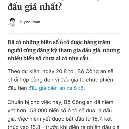
đấu giá nhất?
Chuyên mục khác
Tin đã xem
Chào ngày mới
Tin 24h
Tuyến Phan
Đăng xuất
Tin thị trường
Tin 360
Đã có những biển số ô tô được hàng trăm
người cùng đăng ký tham gia đấu giá, nhưng
Video
Magazine
nhiều biển số chưa ai có nhu cầu.
Theo dự kiến, ngày 20.8 tới, Bộ Công an sẽ
Sản phẩm khác
phối hợp cùng đơn vị đấu giá tổ chức phiên
Tiện ích
đầu tiên
đấu giá biển số xe ô tô
Bạn cần biết
.
Chuẩn bị cho việc này, Bộ Công an đã niêm
Thông tin tòa soạn
Liên hệ quảng cáo
yết hơn 153.000 biển số ô tô sẽ đưa ra đấu
giá. Việc niêm yết được bắt đầu từ 15.7, kết
thúc vào 15.8 - trước khi diễn ra phiên đấu giá