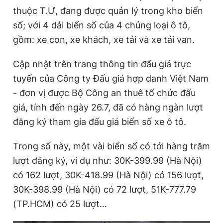
thuộc T.Ư, đang được quản lý trong kho biển
Giấy phép xuất bản số 110/GP - BTTTT cấp ngày 24.3.2020
© 2003-2026 Bản quyền thuộc về Báo Thanh Niên. Cấm sao
số; với 4 dải biển số của 4 chủng loại ô tô,
chép dưới mọi hình thức nếu không có sự chấp thuận bằng văn
bản. Phát triển bởi ePi Technologies, JSC.
gồm: xe con, xe khách, xe tải và xe tải van.
Cập nhật trên trang thông tin đấu giá trực
tuyến của Công ty Đấu giá hợp danh Việt Nam
- đơn vị được Bộ Công an thuê tổ chức đấu
giá, tính đến ngày 26.7, đã có hàng ngàn lượt
đăng ký tham gia đấu giá biển số xe ô tô.
Trong số này, một vài biển số có tới hàng trăm
lượt đăng ký, ví dụ như: 30K-399.99 (Hà Nội)
có 162 lượt, 30K-418.99 (Hà Nội) có 156 lượt,
30K-398.99 (Hà Nội) có 72 lượt, 51K-777.79
(TP.HCM) có 25 lượt…