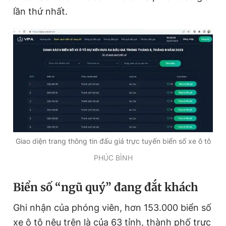
lần thứ nhất.
Đọc Thanh Niên trên điện thoại
Theo dõi báo trên
Hotline
Liên hệ quảng cáo
0906 645 777
0908 780 404
Giao diện trang thông tin đấu giá trực tuyến biển số xe ô tô
PHÚC BÌNH
Đặt báo
Quảng cáo
RSS
Tòa soạn
Chính sách bảo
Tổng biên tập: Nguyễn Ngọc Toàn
Biển số “ngũ quý” đang đắt khách
Phó tổng biên tập thường trực: Hải Thành
Phó tổng biên tập: Lâm Hiếu Dũng
Ghi nhận của phóng viên, hơn 153.000 biển số
Phó tổng biên tập: Trần Việt Hưng
Tổng thư ký tòa soạn: Đức Trung
xe ô tô nêu trên là của 63 tỉnh, thành phố trực