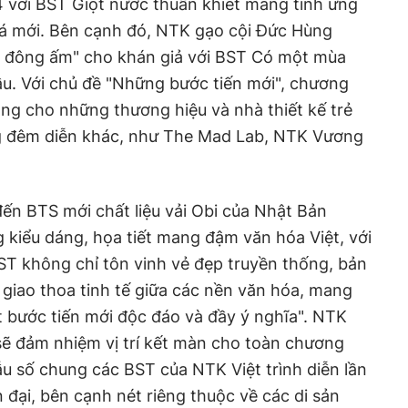
4 với BST Giọt nước thuần khiết mang tính ứng
á mới. Bên cạnh đó, NTK gạo cội Đức Hùng
 đông ấm" cho khán giả với BST Có một mùa
u. Với chủ đề "Những bước tiến mới", chương
óng cho những thương hiệu và nhà thiết kế trẻ
g đêm diễn khác, như The Mad Lab, NTK Vương
n BTS mới chất liệu vải Obi của Nhật Bản
kiểu dáng, họa tiết mang đậm văn hóa Việt, với
 không chỉ tôn vinh vẻ đẹp truyền thống, bản
 giao thoa tinh tế giữa các nền văn hóa, mang
t bước tiến mới độc đáo và đầy ý nghĩa". NTK
sẽ đảm nhiệm vị trí kết màn cho toàn chương
ẫu số chung các BST của NTK Việt trình diễn lần
đại, bên cạnh nét riêng thuộc về các di sản