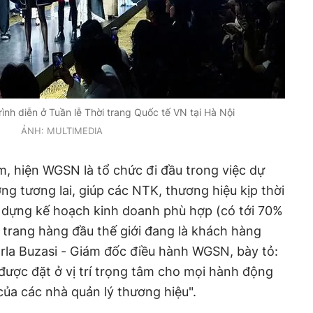
ình diễn ở Tuần lễ Thời trang Quốc tế VN tại Hà Nội
ẢNH: MULTIMEDIA
, hiện WGSN là tổ chức đi đầu trong việc dự
g tương lai, giúp các NTK, thương hiệu kịp thời
 dựng kế hoạch kinh doanh phù hợp (có tới 70%
 trang hàng đầu thế giới đang là khách hàng
rla Buzasi - Giám đốc điều hành WGSN, bày tỏ:
 được đặt ở vị trí trọng tâm cho mọi hành động
của các nhà quản lý thương hiệu".