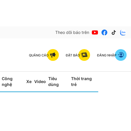
Theo dõi báo trên
QUẢNG CÁO
ĐẶT BÁO
ĐĂNG NHẬP
Công
Tiêu
Thời trang
Xe
Video
nghệ
dùng
trẻ